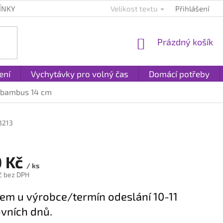
ÍNKY
KONTAKTY
PLATBA A DOPRAVA
Velikost textu
Přihlášení
REKLAMACE A
NÁKUPNÍ
Prázdný košík
KOŠÍK
ení
Vychytávky pro volný čas
Domácí potřeby
 bambus 14 cm
3213
 Kč
/ ks
č bez DPH
em u výrobce/termín odeslání 10-11
vních dnů.