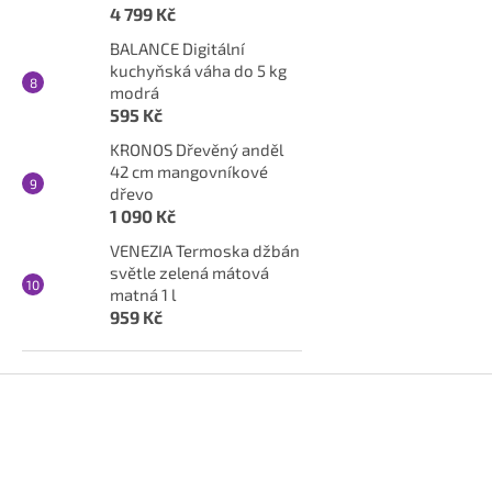
4 799 Kč
BALANCE Digitální
kuchyňská váha do 5 kg
modrá
595 Kč
KRONOS Dřevěný anděl
42 cm mangovníkové
dřevo
1 090 Kč
VENEZIA Termoska džbán
světle zelená mátová
matná 1 l
959 Kč
Z
á
p
a
t