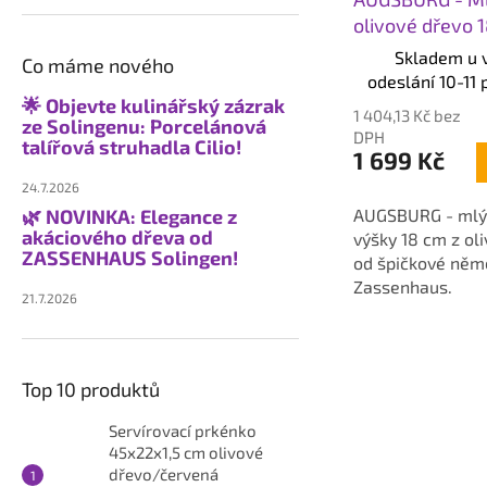
olivové dřevo 
Skladem u 
Co máme nového
odeslání 10-11 
🌟 Objevte kulinářský zázrak
1 404,13 Kč bez
ze Solingenu: Porcelánová
DPH
talířová struhadla Cilio!
1 699 Kč
24.7.2026
🌿 NOVINKA: Elegance z
AUGSBURG - mlý
akáciového dřeva od
výšky 18 cm z ol
ZASSENHAUS Solingen!
od špičkové něm
Zassenhaus.
21.7.2026
Top 10 produktů
Servírovací prkénko
45x22x1,5 cm olivové
dřevo/červená