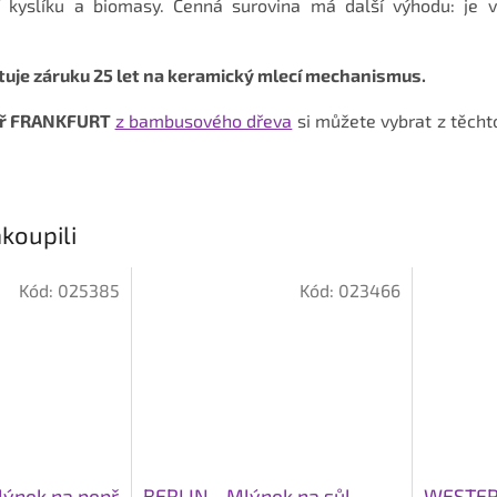
 kyslíku a biomasy. Cenná surovina má další výhodu: je v
uje záruku 25 let na keramický mlecí mechanismus.
př FRANKFURT
z bambusového dřeva
si můžete vybrat z těchto
koupili
Kód:
025385
Kód:
023466
ýnek na pepř
BERLIN - Mlýnek na sůl
WESTER