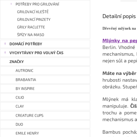
POTŘEBY PRO GRILOVÁNÍ
GRILOVACÍ KLEŠTĚ
Detailní popi
GRILOVACÍ PINZETY
GRILY RACLETTE
Dřevěný mlýnek na
ŠPÍZY NA MASO
Mlýnky na pe
DOMÁCÍ POTŘEBY
Berlin. Vhodné 
VYCHYTÁVKY PRO VOLNÝ ČAS
mechanismus, k
nejen sůl a pepř
ZNAČKY
AUTRONIC
Máte na výběr 
hrubosti nasta
BRABANTIA
obrázku. Stupeň
BY INSPIRE
CILIO
Mlýnek má kla
manipuluje.
Či
CLAY
trochu a pomel
CREATURE CUPS
mechanismus a d
DUO
Bambus pochází
EMILE HENRY