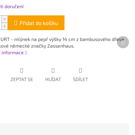
i doručení
Přidat do košíku
RT - mlýnek na pepř výšky 14 cm z bambusového dřeva
Dalš
kové německé značky Zassenhaus.
prod
í informace
ZEPTAT SE
HLÍDAT
SDÍLET