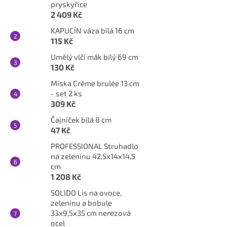
pryskyřice
2 409 Kč
KAPUCÍN váza bílá 16 cm
115 Kč
Umělý vlčí mák bílý 69 cm
130 Kč
Miska Créme brulée 13 cm
- set 2 ks
309 Kč
Čajníček bílá 8 cm
47 Kč
PROFESSIONAL Struhadlo
na zeleninu 42,5x14x14,5
cm
1 208 Kč
SOLIDO Lis na ovoce,
zeleninu a bobule
33x9,5x35 cm nerezová
ocel