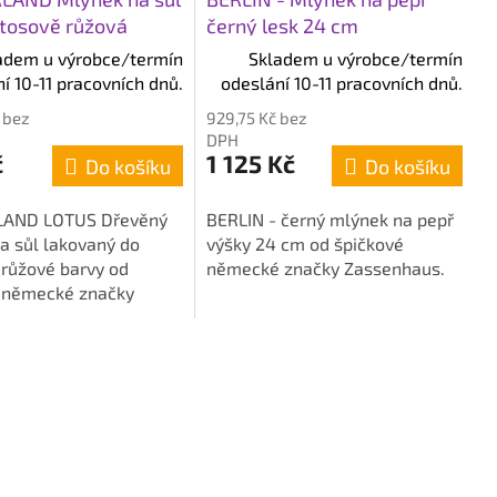
otosově růžová
černý lesk 24 cm
adem u výrobce/termín
Skladem u výrobce/termín
í 10-11 pracovních dnů.
odeslání 10-11 pracovních dnů.
 bez
929,75 Kč bez
DPH
č
1 125 Kč
Do košíku
Do košíku
AND LOTUS Dřevěný
BERLIN - černý mlýnek na pepř
a sůl lakovaný do
výšky 24 cm od špičkové
 růžové barvy od
německé značky Zassenhaus.
 německé značky
us přináší do vaší
 ke stolu kvalitní
nový svěží...