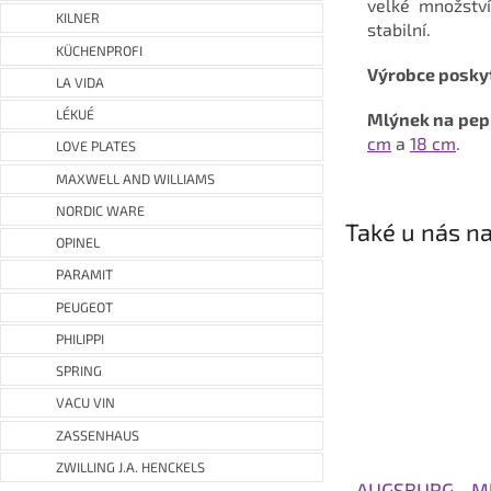
velké množství
KILNER
stabilní.
KÜCHENPROFI
Výrobce poskyt
LA VIDA
LÉKUÉ
Mlýnek na pe
cm
a
18 cm
.
LOVE PLATES
MAXWELL AND WILLIAMS
NORDIC WARE
Také u nás na
OPINEL
PARAMIT
PEUGEOT
PHILIPPI
SPRING
VACU VIN
ZASSENHAUS
ZWILLING J.A. HENCKELS
AUGSBURG - Ml