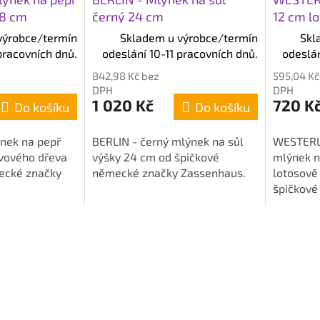
18 cm
černý 24 cm
12 cm l
výrobce/termín
Skladem u výrobce/termín
Skl
pracovních dnů.
odeslání 10-11 pracovních dnů.
odeslán
842,98 Kč bez
595,04 Kč
DPH
DPH
1 020 Kč
720 K
Do košíku
Do košíku
nek na pepř
BERLIN - černý mlýnek na sůl
WESTERL
ivového dřeva
výšky 24 cm od špičkové
mlýnek n
ecké značky
německé značky Zassenhaus.
lotosově
špičkové
Zassenha
kuchyně a
mlýnek a 