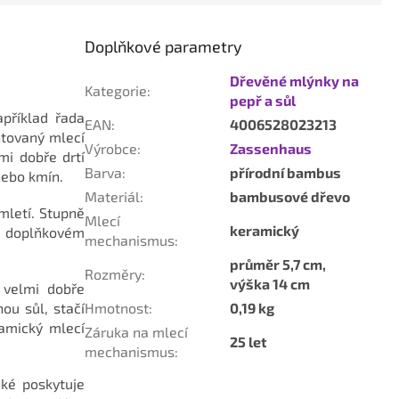
Doplňkové parametry
Dřevěné mlýnky na
Kategorie
:
pepř a sůl
apříklad řada
EAN
:
4006528023213
ntovaný mlecí
Výrobce
:
Zassenhaus
mi dobře drtí
Barva
:
přírodní bambus
 nebo kmín.
Materiál
:
bambusové dřevo
mletí. Stupně
Mlecí
keramický
na doplňkovém
mechanismus
:
průměr 5,7 cm,
Rozměry
:
výška 14 cm
 velmi dobře
ou sůl, stačí
Hmotnost
:
0,19 kg
ramický mlecí
Záruka na mlecí
25 let
mechanismus
:
aké poskytuje