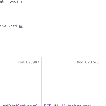
elmi tvrdá a
 velikostí:
14
Kód:
023947
Kód:
020243
LAND Mlýnek na sůl
BERLIN - Mlýnek na pepř