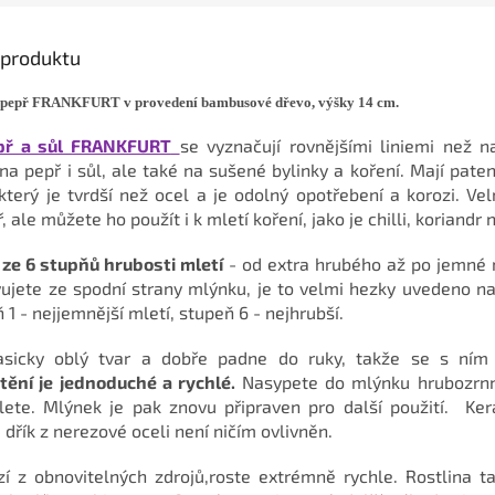
s produktu
 pepř FRANKFURT v provedení bambusové dřevo, výšky 14 cm.
př a sůl FRANKFURT
se vyznačují rovnějšími liniemi než n
na pepř i sůl, ale také na sušené bylinky a koření. Mají pate
terý je tvrdší než ocel a je odolný opotřebení a korozi. Vel
, ale můžete ho použít i k mletí koření, jako je chilli, koriandr
ze 6 stupňů hrubosti mletí
- od extra hrubého až po jemné 
vujete ze spodní strany mlýnku, je to velmi hezky uvedeno 
 1 - nejjemnější mletí, stupeň 6 - nejhrubší.
sicky oblý tvar a dobře padne do ruky, takže se s ním
štění je jednoduché a rychlé.
Nasypete do mlýnku hrubozrnn
ete. Mlýnek je pak znovu připraven pro další použití. Ke
řík z nerezové oceli není ničím ovlivněn.
 z obnovitelných zdrojů,roste extrémně rychle. Rostlina t