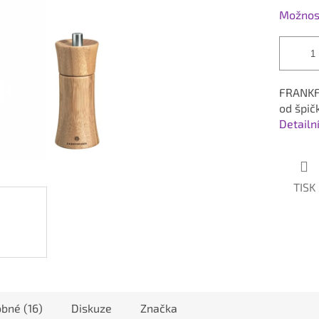
Možnost
FRANKFU
od špič
Detailn
TISK
bné (16)
Diskuze
Značka