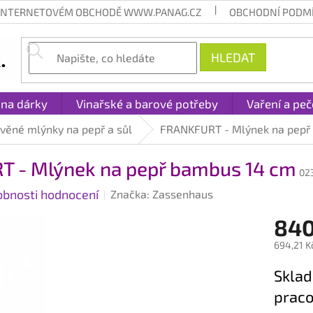
 INTERNETOVÉM OBCHODĚ WWW.PANAG.CZ
OBCHODNÍ PODM
HLEDAT
 na dárky
Vinařské a barové potřeby
Vaření a peč
věné mlýnky na pepř a sůl
FRANKFURT - Mlýnek na pepř
 - Mlýnek na pepř bambus 14 cm
02
obnosti hodnocení
Značka:
Zassenhaus
840
694,21 K
Měrná
Sklad
cena:
praco