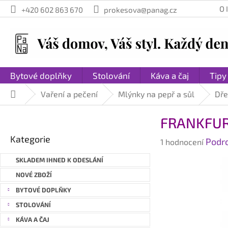
Přejít
O
+420 602 863 670
prokesova@panag.cz
na
obsah
Bytové doplňky
Stolování
Káva a čaj
Tipy
Vaření a pečení
Mlýnky na pepř a sůl
Dře
Domů
P
FRANKFURT
o
Přeskočit
s
Kategorie
Průměrné
Podr
kategorie
1 hodnocení
t
hodnocení
r
SKLADEM IHNED K ODESLÁNÍ
produktu
a
je
NOVÉ ZBOŽÍ
n
5,0
BYTOVÉ DOPLŇKY
n
z
STOLOVÁNÍ
í
5
hvězdiček.
p
KÁVA A ČAJ