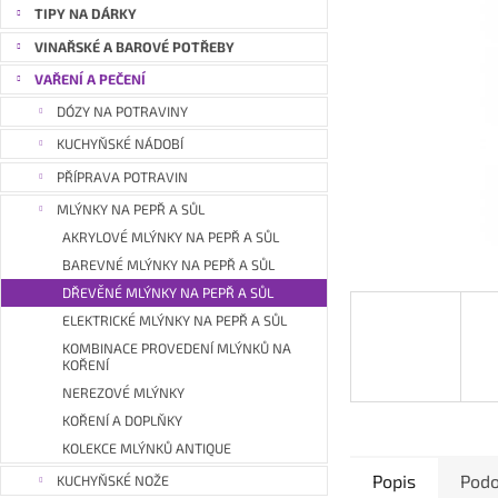
a
TIPY NA DÁRKY
n
VINAŘSKÉ A BAROVÉ POTŘEBY
e
VAŘENÍ A PEČENÍ
l
DÓZY NA POTRAVINY
KUCHYŇSKÉ NÁDOBÍ
PŘÍPRAVA POTRAVIN
MLÝNKY NA PEPŘ A SŮL
AKRYLOVÉ MLÝNKY NA PEPŘ A SŮL
BAREVNÉ MLÝNKY NA PEPŘ A SŮL
DŘEVĚNÉ MLÝNKY NA PEPŘ A SŮL
ELEKTRICKÉ MLÝNKY NA PEPŘ A SŮL
KOMBINACE PROVEDENÍ MLÝNKŮ NA
KOŘENÍ
NEREZOVÉ MLÝNKY
KOŘENÍ A DOPLŇKY
KOLEKCE MLÝNKŮ ANTIQUE
Popis
Podo
KUCHYŇSKÉ NOŽE