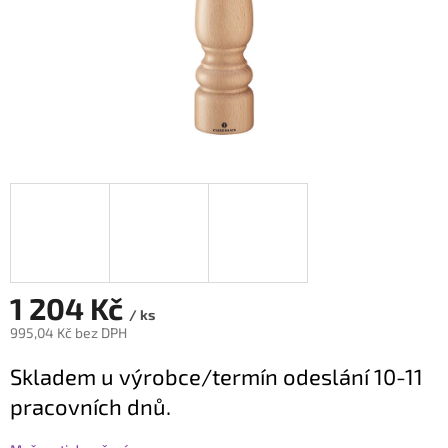
1 204 Kč
/ ks
995,04 Kč bez DPH
Měrná
Skladem u výrobce/termín odeslání 10-11
cena:
pracovních dnů.