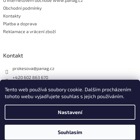
O internetovém obchodě www.panag.cz
Obchodní podmínky
Kontakty
Platba a doprava
Reklamace a vrácení zboží
Kontakt
prokesova
@
panag.cz
+420 602 863 670
Tento web používá soubory cookie. Dalším procházením
tohoto webu vyjadřujete souhlas s jejich používáním.
Nastavení
Vytvořil Shoptet
Souhlasím
Copyright 2026
Panag.cz
. Všechna práva vyhrazena.