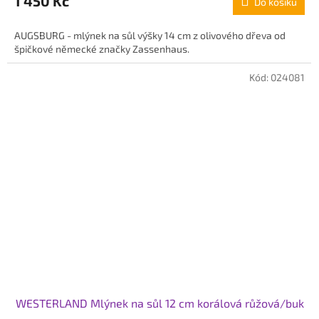
1 450 Kč
Do košíku
AUGSBURG - mlýnek na sůl výšky 14 cm z olivového dřeva od
špičkové německé značky Zassenhaus.
Kód:
024081
WESTERLAND Mlýnek na sůl 12 cm korálová růžová/buk