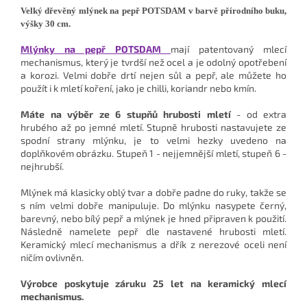
Velký dřevěný mlýnek na pepř POTSDAM v barvě přírodního buku,
výšky 30 cm.
Mlýnky na pepř POTSDAM
mají patentovaný mlecí
mechanismus, který je tvrdší než ocel a je odolný opotřebení
a korozi. Velmi dobře drtí nejen sůl a pepř, ale můžete ho
použít i k mletí koření, jako je chilli, koriandr nebo kmín.
Máte na výběr ze 6 stupňů hrubosti mletí
- od extra
hrubého až po jemné mletí. Stupně hrubosti nastavujete ze
spodní strany mlýnku, je to velmi hezky uvedeno na
doplňkovém obrázku. Stupeň 1 - nejjemnější mletí, stupeň 6 -
nejhrubší.
Mlýnek má klasicky oblý tvar a dobře padne do ruky, takže se
s ním velmi dobře manipuluje.
Do mlýnku nasypete černý,
barevný, nebo bílý pepř a mlýnek je hned připraven k použití.
Následně namelete pepř dle nastavené hrubosti mletí.
Keramický mlecí mechanismus a dřík z nerezové oceli není
ničím ovlivněn.
Výrobce poskytuje záruku 25 let na keramický mlecí
mechanismus.