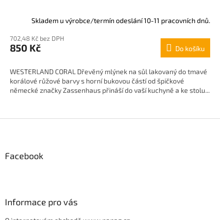
Skladem u výrobce/termín odeslání 10-11 pracovních dnů.
702,48 Kč bez DPH
850 Kč
Do košíku
WESTERLAND CORAL Dřevěný mlýnek na sůl lakovaný do tmavé
korálové růžové barvy s horní bukovou částí od špičkové
německé značky Zassenhaus přináší do vaší kuchyně a ke stolu...
Z
á
p
Facebook
a
t
í
Informace pro vás