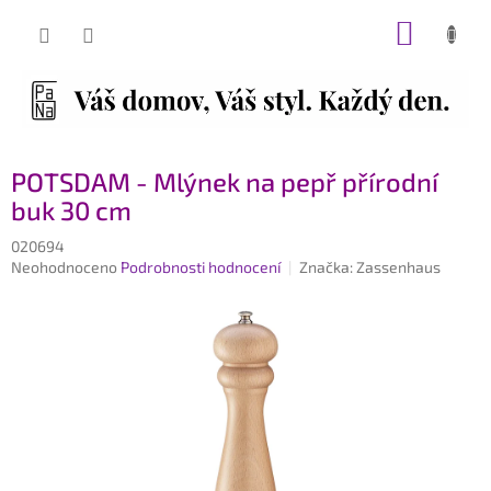
Přejít
NÁKUP
na
obsah
KOŠÍK
POTSDAM - Mlýnek na pepř přírodní
buk 30 cm
020694
Průměrné
Neohodnoceno
Podrobnosti hodnocení
Značka:
Zassenhaus
hodnocení
produktu
je
0,0
z
5
hvězdiček.