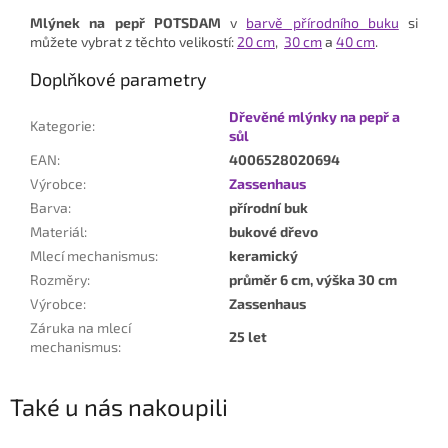
Mlýnek na pepř POTSDAM
v
barvě přírodního buku
si
můžete vybrat z těchto velikostí:
20 cm
,
30 cm
a
40 cm
.
Doplňkové parametry
Dřevěné mlýnky na pepř a
Kategorie
:
sůl
EAN
:
4006528020694
Výrobce
:
Zassenhaus
Barva
:
přírodní buk
Materiál
:
bukové dřevo
Mlecí mechanismus
:
keramický
Rozměry
:
průměr 6 cm, výška 30 cm
Výrobce
:
Zassenhaus
Záruka na mlecí
25 let
mechanismus
:
Také u nás nakoupili