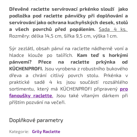
Dřevěné raclette servírovací prkénko slouží jako
podložka pod raclette pánvičky při doplňování a
servírování jako ochrana kuchyňských desek, stolů
a všech povrchů před popálením.
Sada 4 ks.
Rozměry: délka 14,5 cm, šířka 9,5 cm, výška 1 cm.
Sýr zezlátl, obsah pánví na raclette nádherně voní a
hladce klouže po talířích.
Kam teď s horkými
pánvemi?
Přece na raclette prkýnka od
KÜCHENPROFI.
Jsou vyrobena z robustního bukového
dřeva a chrání citlivý povrch stolu. Prkénka v
praktické sadě 4 ks jsou součástí rozsáhlého
sortimentu, který má KÜCHENPROFI připravený
pro
fanoušky raclette
.
Jsou také vítaným dárkem při
příštím pozvání na večeři.
Doplňkové parametry
Kategorie
:
Grily Raclette