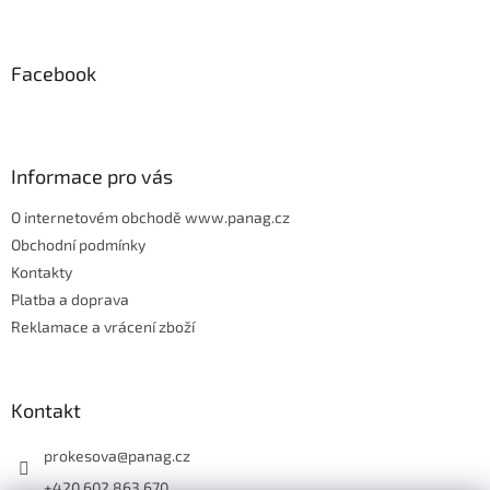
Z
á
p
Facebook
a
t
í
Informace pro vás
O internetovém obchodě www.panag.cz
Obchodní podmínky
Kontakty
Platba a doprava
Reklamace a vrácení zboží
Kontakt
prokesova
@
panag.cz
+420 602 863 670