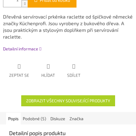
Přidat do košíku
Dřevěná servírovací prkénka raclette od špičkové německé
značky Küchenprofi. Jsou vyrobeny z bukového dřeva. A
jsou praktickým a stylovým doplňkem při servírování
raclette.
Detailní informace
ZEPTAT SE
HLÍDAT
SDÍLET
ZOBRAZIT VŠECHNY SOUVISEJÍCÍ PRODUKTY
Popis
Podobné (5)
Diskuze
Značka
Detailní popis produktu