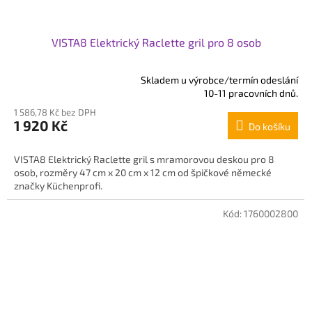
VISTA8 Elektrický Raclette gril pro 8 osob
Skladem u výrobce/termín odeslání
Průměrné
10-11 pracovních dnů.
hodnocení
1 586,78 Kč bez DPH
produktu
1 920 Kč
Do košíku
je
5,0
z
VISTA8 Elektrický Raclette gril s mramorovou deskou pro 8
5
osob, rozměry 47 cm x 20 cm x 12 cm od špičkové německé
hvězdiček.
značky Küchenprofi.
Kód:
1760002800