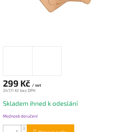
299 Kč
/ set
247,11 Kč bez DPH
Měrná
Skladem ihned k odeslání
cena:
Možnosti doručení