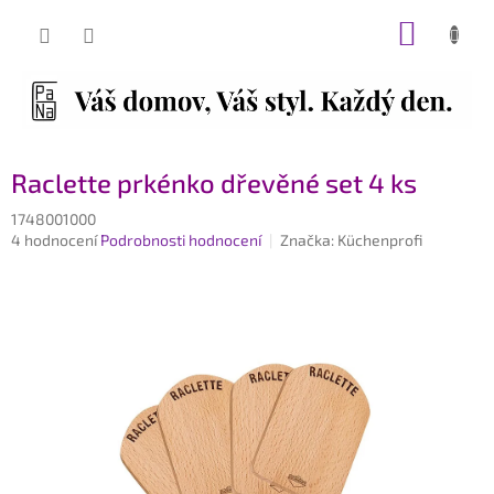
Přejít
NÁKUP
na
obsah
KOŠÍK
Raclette prkénko dřevěné set 4 ks
1748001000
Průměrné
4 hodnocení
Podrobnosti hodnocení
Značka:
Küchenprofi
hodnocení
produktu
je
5,0
z
5
hvězdiček.