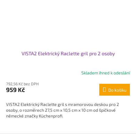
VISTA2 Elektrický Raclette gril pro 2 osoby
Skladem ihned k odeslání
Průměrné
hodnocení
792,56 Kč bez DPH
produktu
959 Kč
Do košíku
je
5,0
z
VISTA2 Elektrický Raclette gril s mramorovou deskou pro 2
5
osoby, o rozměrech 27,5 cm x 10,5 cm x 10 cm od špičkové
hvězdiček.
německé značky Küchenprofi.