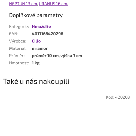
NEPTUN 13 cm
,
URANUS 16 cm.
Doplňkové parametry
Kategorie
:
Hmoždíře
EAN
:
4017166420296
Výrobce
:
Cilio
Materiál
:
mramor
Průměr
:
průměr 10 cm, výška 7 cm
Hmotnost
:
1 kg
Také u nás nakoupili
Kód:
420203