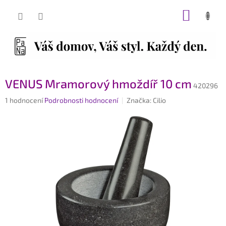
Přejít
NÁKUP
na
obsah
KOŠÍK
VENUS Mramorový hmoždíř 10 cm
420296
Průměrné
1 hodnocení
Podrobnosti hodnocení
Značka:
Cilio
hodnocení
produktu
je
5,0
z
5
hvězdiček.