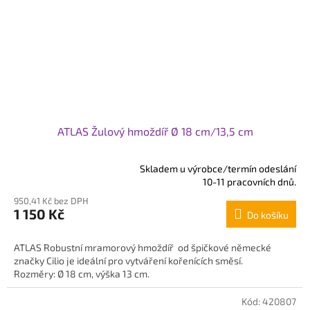
ATLAS Žulový hmoždíř Ø 18 cm/13,5 cm
Skladem u výrobce/termín odeslání
Průměrné
10-11 pracovních dnů.
hodnocení
950,41 Kč bez DPH
produktu
1 150 Kč
Do košíku
je
5,0
z
ATLAS Robustní mramorový hmoždíř od špičkové německé
5
značky Cilio je ideální pro vytváření kořenících směsí.
hvězdiček.
Rozměry: Ø 18 cm, výška 13 cm.
Kód:
420807