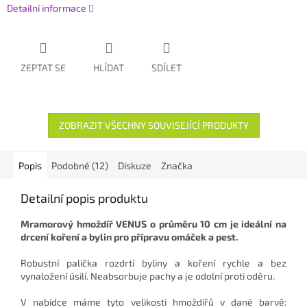
Detailní informace
ZEPTAT SE
HLÍDAT
SDÍLET
ZOBRAZIT VŠECHNY SOUVISEJÍCÍ PRODUKTY
Popis
Podobné (12)
Diskuze
Značka
Detailní popis produktu
Mramorový hmoždíř VENUS o průměru 10 cm je ideální na
drcení koření a bylin pro přípravu omáček a pest.
Robustní palička rozdrtí byliny a koření rychle a bez
vynaložení úsilí. Neabsorbuje pachy a je odolní proti oděru.
V nabídce máme tyto velikosti hmoždířů v dané barvě: