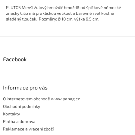
PLUTOS Menší žulový hmoždíř hmoždíř od špičkové německé
značky Cilio má praktickou velikost a barevně i velikostně
sladěný tlouček. Rozměry: Ø 10 cm, výška 9,5 cm.
Z
á
p
Facebook
a
t
í
Informace pro vás
O internetovém obchodě www.panag.cz
Obchodní podmínky
Kontakty
Platba a doprava
Reklamace a vrácení zboží