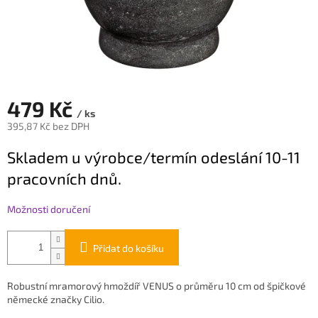
479 Kč
/ ks
395,87 Kč bez DPH
Měrná
Skladem u výrobce/termín odeslání 10-11
cena:
pracovních dnů.
Možnosti doručení
Přidat do košíku
Robustní mramorový hmoždíř VENUS o průměru 10 cm od špičkové
německé značky Cilio.