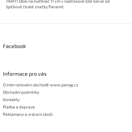
TAHITI Obal na květináč 11 cm v nadčasové bílé barvě od
špičkové české značky Paramit.
Z
á
p
Facebook
a
t
í
Informace pro vás
O internetovém obchodě www.panag.cz
Obchodní podmínky
Kontakty
Platba a doprava
Reklamace a vrácení zboží