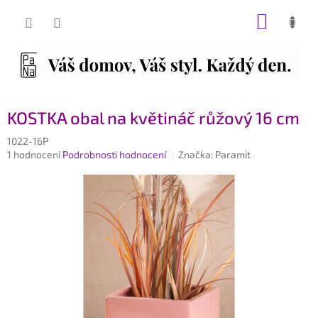
Přejít
NÁKUP
na
obsah
KOŠÍK
KOSTKA obal na květináč růžový 16 cm
1022-16P
Průměrné
1 hodnocení
Podrobnosti hodnocení
Značka:
Paramit
hodnocení
produktu
je
5,0
z
5
hvězdiček.