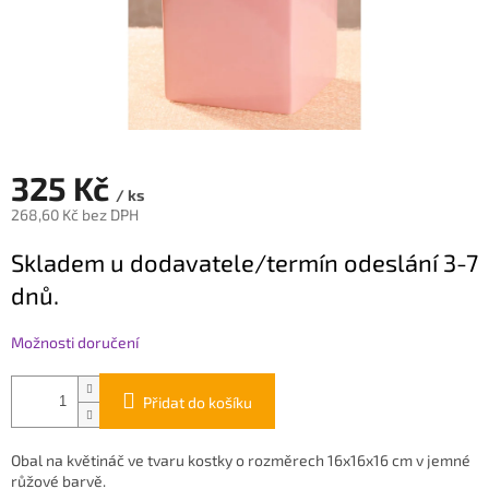
325 Kč
/ ks
268,60 Kč bez DPH
Měrná
Skladem u dodavatele/termín odeslání 3-7
cena:
dnů.
Možnosti doručení
Přidat do košíku
Obal na květináč ve tvaru kostky o rozměrech 16x16x16 cm v jemné
růžové barvě.