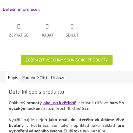
Detailní informace
ZEPTAT SE
HLÍDAT
SDÍLET
ZOBRAZIT VŠECHNY SOUVISEJÍCÍ PRODUKTY
Popis
Podobné (16)
Diskuze
Detailní popis produktu
Oblíbený
hranatý
obal na květináč
v krásné růžové
barvě s
vysokým leskem
o rozměrech 16x16x16 cm.
Využití najde nejen
jako obal,
do kterého vkládáme živé
květiny
v květináči, ale také například jako základ
pro
vytvoření vánočního svícnu.
Sluší také sukulentům.