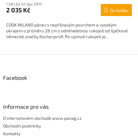
M
1 681,82 Kč bez DPH
2 035 Kč
Do košíku
A
COOK MILANO pánev s nepřilnavým povrchem a vysokým
okrajem o průměru 28 cm s odnímatelnou rukojetí od špičkové
německé značky Küchenprofi. Po vyjmutí rukojeti je...
Z
á
p
Facebook
a
t
í
Informace pro vás
O internetovém obchodě www.panag.cz
Obchodní podmínky
Kontakty