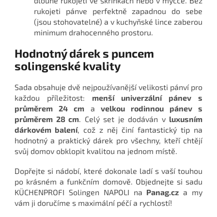
dlouhé rukojeti ve skříňkách nebo v myčce. Bez
rukojeti pánve perfektně zapadnou do sebe
(jsou stohovatelné) a v kuchyňské lince zaberou
minimum drahocenného prostoru.
Hodnotný dárek s puncem
solingenské kvality
Sada obsahuje dvě nejpoužívanější velikosti pánví pro
každou příležitost:
menší univerzální pánev s
průměrem 24 cm
a
velkou rodinnou pánev s
průměrem 28 cm
. Celý set je dodáván v
luxusním
dárkovém balení
, což z něj činí fantastický tip na
hodnotný a praktický dárek pro všechny, kteří chtějí
svůj domov obklopit kvalitou na jednom místě.
Dopřejte si nádobí, které dokonale ladí s vaší touhou
po krásném a funkčním domově. Objednejte si sadu
KÜCHENPROFI Solingen NAPOLI na
Panag.cz
a my
vám ji doručíme s maximální péčí a rychlostí!