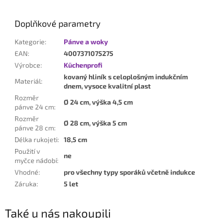
Doplňkové parametry
Kategorie
:
Pánve a woky
EAN
:
4007371075275
Výrobce
:
Küchenprofi
kovaný hliník s celoplošným indukčním
Materiál
:
dnem, vysoce kvalitní plast
Rozměr
Ø 24 cm, výška 4,5 cm
pánve 24 cm
:
Rozměr
Ø 28 cm, výška 5 cm
pánve 28 cm
:
Délka rukojeti
:
18,5 cm
Použití v
ne
myčce nádobí
:
Vhodné
:
pro všechny typy sporáků včetně indukce
Záruka
:
5 let
Také u nás nakoupili