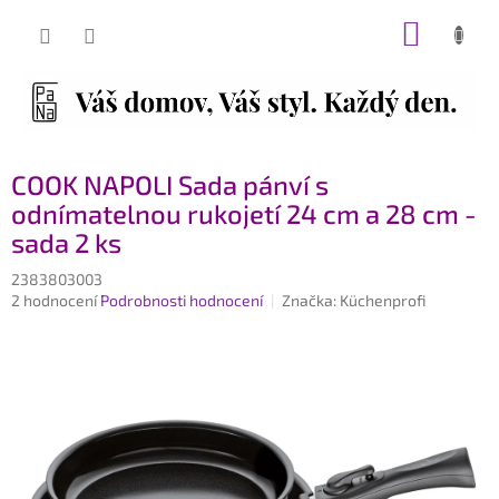
Přejít
NÁKUP
na
obsah
KOŠÍK
COOK NAPOLI Sada pánví s
odnímatelnou rukojetí 24 cm a 28 cm -
sada 2 ks
2383803003
Průměrné
2 hodnocení
Podrobnosti hodnocení
Značka:
Küchenprofi
hodnocení
produktu
je
5,0
z
5
hvězdiček.