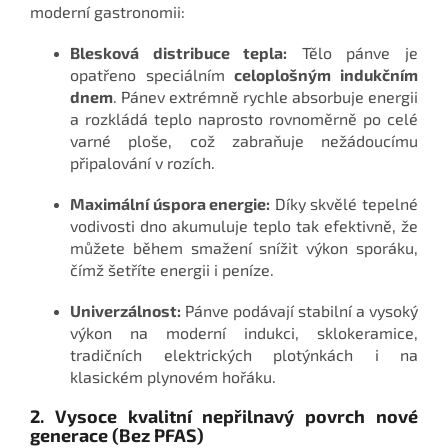
moderní gastronomii:
Blesková distribuce tepla:
Tělo pánve je
opatřeno speciálním
celoplošným indukčním
dnem
. Pánev extrémně rychle absorbuje energii
a rozkládá teplo naprosto rovnoměrně po celé
varné ploše, což zabraňuje nežádoucímu
připalování v rozích.
Maximální úspora energie:
Díky skvělé tepelné
vodivosti dno akumuluje teplo tak efektivně, že
můžete během smažení snížit výkon sporáku,
čímž šetříte energii i peníze.
Univerzálnost:
Pánve podávají stabilní a vysoký
výkon na moderní indukci, sklokeramice,
tradičních elektrických plotýnkách i na
klasickém plynovém hořáku.
2. Vysoce kvalitní nepřilnavý povrch nové
generace (Bez PFAS)