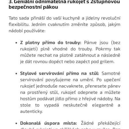
3. Geniální odnímatelná rukojeť s 2stupňovou
bezpečnostní pákou
Tato sada přináší do vaší kuchyně a jídelny revoluční
flexibilitu. Jedním cvaknutím změníte způsob, jakým
nádobí používáte:
Z plotny přímo do trouby:
Pánve jsou (bez
rukojeti) plně vhodné do trouby. Pokrmy tak
můžete nechat na plotně zatáhnout a následně
je dát rovnou dopéct nebo zapéct pod grilem.
Stylové servírování přímo na stůl:
Samotné
servírování povyšujeme na umění. Po upečení
rukojeť jednoduše nacvaknete, přenesete pánev
na prostřený stůl, rukojeť odepnete a můžete
hostům podávat jídlo přímo z hřejivé nádoby. Na
stole to vypadá neskutečně elegantně a
autenticky.
Dokonalá úspora místa:
Žádné překážející