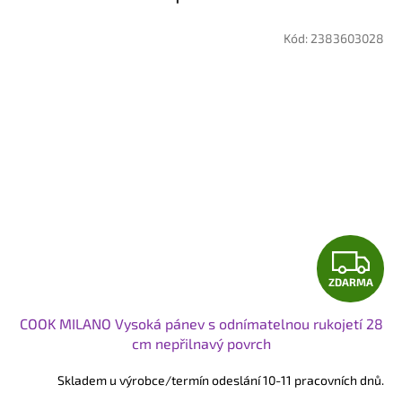
Kód:
2383603028
Z
ZDARMA
D
COOK MILANO Vysoká pánev s odnímatelnou rukojetí 28
A
cm nepřilnavý povrch
R
Skladem u výrobce/termín odeslání 10-11 pracovních dnů.