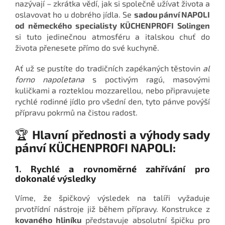
nazývají – zkrátka vědí, jak si společně užívat života a
oslavovat ho u dobrého jídla. Se
sadou pánví NAPOLI
od německého specialisty KÜCHENPROFI Solingen
si tuto jedinečnou atmosféru a italskou chuť do
života přenesete přímo do své kuchyně.
Ať už se pustíte do tradičních zapékaných těstovin
al
forno napoletana
s poctivým ragú, masovými
kuličkami a rozteklou mozzarellou, nebo připravujete
rychlé rodinné jídlo pro všední den, tyto pánve povýší
přípravu pokrmů na čistou radost.
🏆
Hlavní přednosti a výhody sady
pánví KÜCHENPROFI NAPOLI:
1. Rychlé a rovnoměrné zahřívání pro
dokonalé výsledky
Víme, že špičkový výsledek na talíři vyžaduje
prvotřídní nástroje již během přípravy. Konstrukce z
kovaného hliníku
představuje absolutní špičku pro