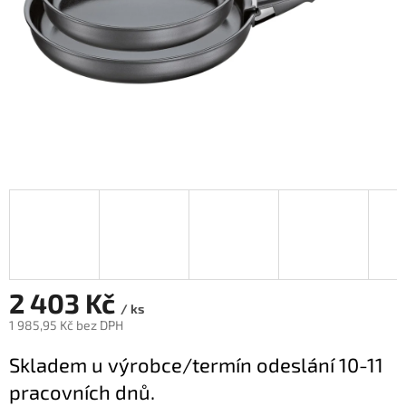
2 403 Kč
/ ks
1 985,95 Kč bez DPH
Měrná
Skladem u výrobce/termín odeslání 10-11
cena:
pracovních dnů.