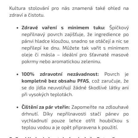
Kultura stolování pro nás znamená také ohled na
zdraví a čistotu.
Zdravé vaření s minimem tuku:
Špičkový
nepřilnavý povrch zajišťuje, že ingredience po
pánvi hladce kloužou, snadno se otáčejí a nic se
nepřilepí ke dnu. Můžete tak vařit s minimem
oleje či másla – ideální pro šťavnaté masové
pokrmy nebo aromatickou zeleninu.
100% zdravotní nezávadnost:
Povrch je
kompletně bez obsahu PFAS
, což zaručuje, že
se do jídla neuvolňují žádné škodlivé látky ani
při vysokých teplotách.
Čištění za pár vteřin:
Zapomeňte na zdlouhavé
drhnutí. Díky nepřilnavosti stačí pánev po
vychladnutí pouze lehce otřít houbičkou s
teplou vodou a je opět připravena k použití.