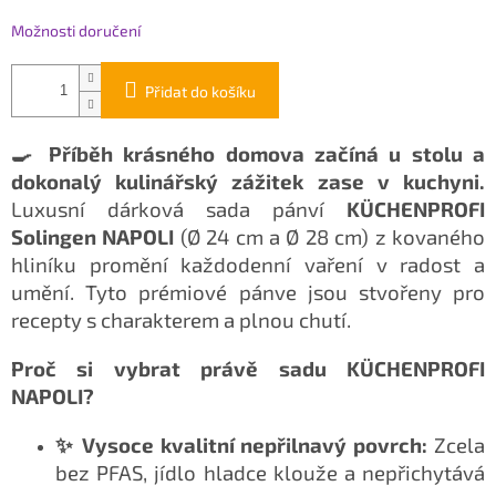
Možnosti doručení
Přidat do košíku
🍳 Příběh krásného domova začíná u stolu a
dokonalý kulinářský zážitek zase v kuchyni.
Luxusní dárková sada pánví
KÜCHENPROFI
Solingen NAPOLI
(Ø 24 cm a Ø 28 cm) z kovaného
hliníku promění každodenní vaření v radost a
umění. Tyto prémiové pánve jsou stvořeny pro
recepty s charakterem a plnou chutí.
Proč si vybrat právě sadu KÜCHENPROFI
NAPOLI?
✨ Vysoce kvalitní nepřilnavý povrch:
Zcela
bez PFAS, jídlo hladce klouže a nepřichytává