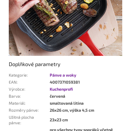
Doplňkové parametry
Kategorie
:
Pánve a woky
EAN
:
4007371059381
Výrobce
:
Kuchenprofi
Barva
:
červená
Materiál
:
smaltovaná litina
Rozměry pánve
:
26x26 cm, výška 4,5 cm
Užitná plocha
23x23 cm
pánve
:
pro všechny typy sporáků včetně