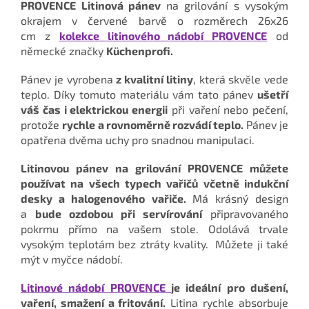
PROVENCE Litinová pánev
na grilování s vysokým
okrajem v červené barvě o rozměrech 26x26
cm z
kolekce litinového nádobí PROVENCE
od
německé značky
Küchenprofi.
Pánev je vyrobena
z kvalitní litiny
, která skvěle vede
teplo. Díky tomuto materiálu vám tato pánev
ušetří
váš čas i elektrickou energii
při vaření nebo pečení,
protože
rychle a rovnoměrně rozvádí teplo.
Pánev je
opatřena dvěma uchy pro snadnou manipulaci.
Litinovou pánev na grilování PROVENCE můžete
používat na všech typech vařičů včetně indukční
desky a halogenového vařiče.
Má krásný design
a
bude ozdobou při servírování
připravovaného
pokrmu přímo na vašem stole. Odolává trvale
vysokým teplotám bez ztráty kvality.
Můžete ji také
mýt v myčce nádobí.
Litinové nádobí PROVENCE
je ideální pro dušení,
vaření, smažení a fritování.
Litina rychle absorbuje