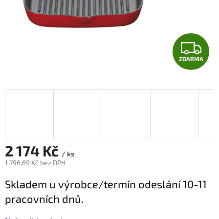
Z
ZDARMA
D
A
R
M
A
2 174 Kč
/ ks
1 796,69 Kč bez DPH
Měrná
Skladem u výrobce/termín odeslání 10-11
cena:
pracovních dnů.