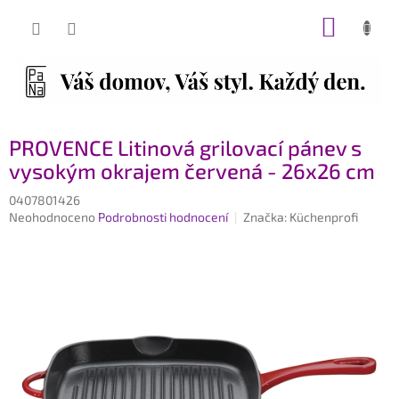
Přejít
NÁKUP
na
obsah
KOŠÍK
PROVENCE Litinová grilovací pánev s
vysokým okrajem červená - 26x26 cm
0407801426
Průměrné
Neohodnoceno
Podrobnosti hodnocení
Značka:
Küchenprofi
hodnocení
produktu
je
0,0
z
5
hvězdiček.