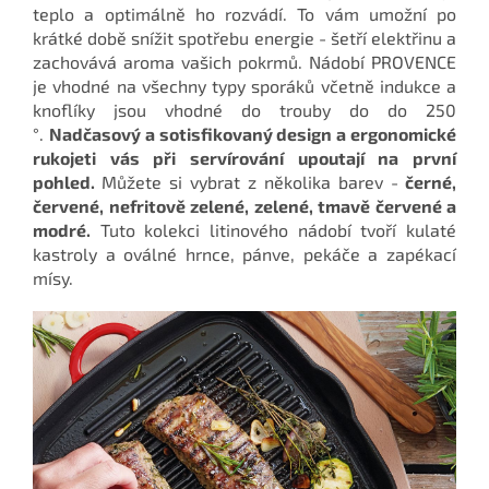
teplo a optimálně ho rozvádí. To vám umožní po
krátké době snížit spotřebu energie - šetří elektřinu a
zachovává aroma vašich pokrmů. Nádobí PROVENCE
je vhodné na všechny typy sporáků včetně indukce a
knoflíky jsou vhodné do trouby do do 250
°.
Nadčasový a sotisfikovaný design a ergonomické
rukojeti vás při servírování upoutají na první
pohled.
Můžete si vybrat z několika barev -
černé,
červené, nefritově zelené, zelené, tmavě červené a
modré.
Tuto kolekci litinového nádobí tvoří kulaté
kastroly a oválné hrnce, pánve, pekáče a zapékací
mísy.