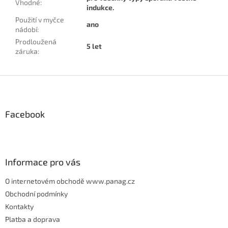
Vhodné
:
indukce.
Použití v myčce
ano
nádobí
:
Prodloužená
5 let
záruka
:
Z
á
p
Facebook
a
t
í
Informace pro vás
O internetovém obchodě www.panag.cz
Obchodní podmínky
Kontakty
Platba a doprava