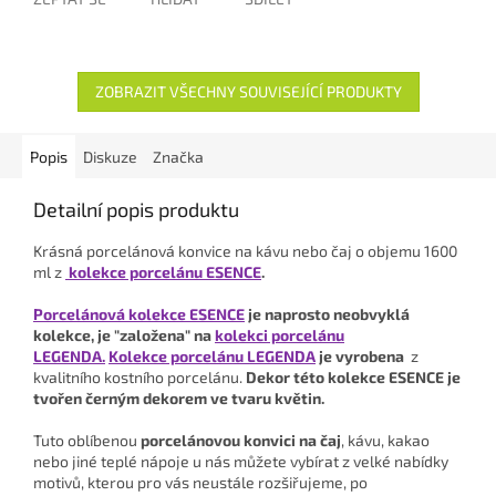
ZOBRAZIT VŠECHNY SOUVISEJÍCÍ PRODUKTY
Popis
Diskuze
Značka
Detailní popis produktu
Krásná porcelánová konvice na kávu nebo čaj o objemu 1600
ml z
kolekce porcelánu ESENCE
.
Porcelánová kolekce ESENCE
je naprosto neobvyklá
kolekce, je "založena" na
kolekci porcelánu
LEGENDA.
Kolekce porcelánu LEGENDA
je vyrobena
z
kvalitního kostního porcelánu.
Dekor této kolekce ESENCE je
tvořen černým dekorem ve tvaru květin.
Tuto oblíbenou
porcelánovou konvici na čaj
, kávu, kakao
nebo jiné teplé nápoje u nás můžete vybírat z velké nabídky
motivů, kterou pro vás neustále rozšiřujeme, po