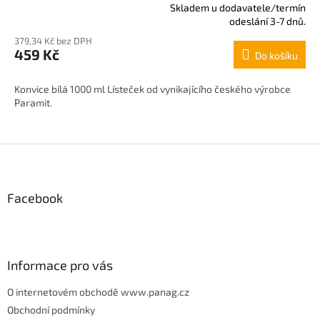
Skladem u dodavatele/termín
Průměrné
odeslání 3-7 dnů.
hodnocení
379,34 Kč bez DPH
produktu
459 Kč
Do košíku
je
4,0
z
Konvice bílá 1000 ml Lísteček od vynikajícího českého výrobce
5
Paramit.
hvězdiček.
Z
á
p
Facebook
a
t
í
Informace pro vás
O internetovém obchodě www.panag.cz
Obchodní podmínky