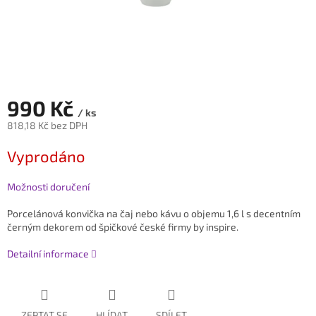
990 Kč
/ ks
818,18 Kč bez DPH
Měrná
Vyprodáno
cena:
Možnosti doručení
Porcelánová konvička na čaj nebo kávu o objemu 1,6 l s decentním
černým dekorem od špičkové české firmy by inspire.
Detailní informace
ZEPTAT SE
HLÍDAT
SDÍLET