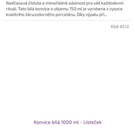
z
Nadčasová čistota a mimořádná odolnost pro váš každodenní
5
rituál. Tato bílá konvice o objemu 750 ml je vyrobena z vysoce
hvězdiček.
kvalitního žáruvzdorného porcelánu. Díky výpalu při...
Kód:
6512
Konvice bílá 1000 ml - Lísteček