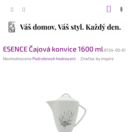
Přejít
NÁKUP
na
obsah
KOŠÍK
ESENCE Čajová konvice 1600 ml
8134-00-61
Průměrné
Neohodnoceno
Podrobnosti hodnocení
Značka:
by inspire
hodnocení
produktu
je
0,0
z
5
hvězdiček.