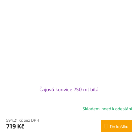
Čajová konvice 750 ml bílá
Skladem ihned k odeslání
Průměrné
hodnocení
594,21 Kč bez DPH
produktu
719 Kč
Do košíku
je
5,0