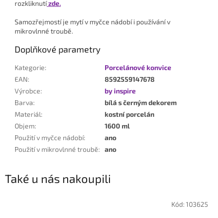
rozkliknutí
zde.
Samozřejmostí je mytí v myčce nádobí i používání v
mikrovlnné troubě.
Doplňkové parametry
Kategorie
:
Porcelánové konvice
EAN
:
8592559147678
Výrobce
:
by inspire
Barva
:
bílá s černým dekorem
Materiál
:
kostní porcelán
Objem
:
1600 ml
Použití v myčce nádobí
:
ano
Použití v mikrovlnné troubě
:
ano
Také u nás nakoupili
Kód:
103625