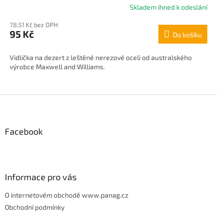
Skladem ihned k odeslání
78,51 Kč bez DPH
95 Kč
Do košíku
Vidlička na dezert z leštěné nerezové oceli od australského
výrobce Maxwell and Williams.
Z
á
p
Facebook
a
t
í
Informace pro vás
O internetovém obchodě www.panag.cz
Obchodní podmínky