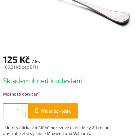
125 Kč
/ ks
103,31 Kč bez DPH
Měrná
Skladem ihned k odeslání
cena:
Možnosti doručení
Přidat do košíku
Jídelní vidlička z leštěné nerezové oceli délky 20 cm od
australského výrobce Maxwell and Williams.