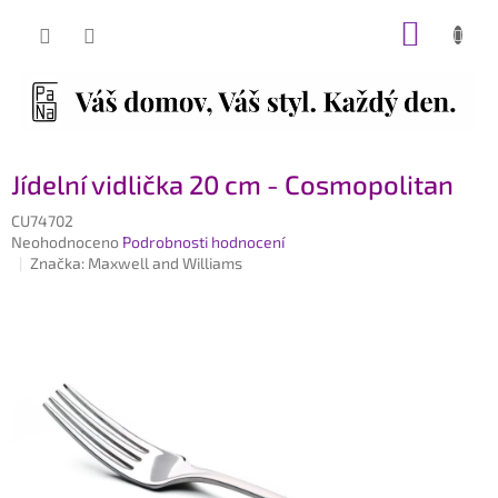
Přejít
NÁKUP
na
obsah
KOŠÍK
Jídelní vidlička 20 cm - Cosmopolitan
CU74702
Průměrné
Neohodnoceno
Podrobnosti hodnocení
hodnocení
Značka:
Maxwell and Williams
produktu
je
0,0
z
5
hvězdiček.