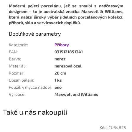
Moderní pojetí porcelánu, jež se snoubí s nadčasovým
designem – to je australská značka Maxwell & Williams,
která nabízí široký výběr jídelních porcelánových kolekcí,
příborů, skla a servírovacích doplňků.
Doplňkové parametry
Kategorie
:
Příbory
EAN
:
9315121851341
Barva
:
nerez
Materiál
:
nerezová ocel
Rozměr
:
20 cm
Obsah balení
:
1 ks
Použití v myčce nádobí
:
ano
Výrobce
:
Maxwell and Williams
Také u nás nakoupili
Kód:
CU84825