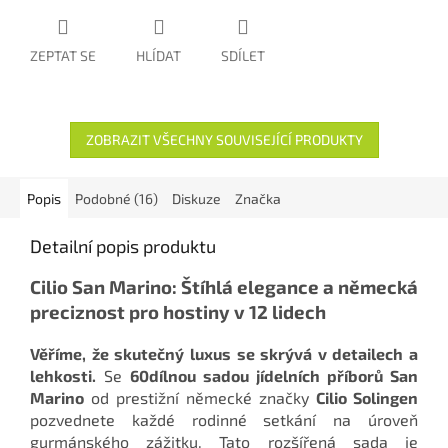
ZEPTAT SE
HLÍDAT
SDÍLET
ZOBRAZIT VŠECHNY SOUVISEJÍCÍ PRODUKTY
Popis
Podobné (16)
Diskuze
Značka
Detailní popis produktu
Cilio San Marino: Štíhlá elegance a německá
preciznost pro hostiny v 12 lidech
Věříme, že skutečný luxus se skrývá v detailech a
lehkosti.
Se
60dílnou sadou jídelních příborů San
Marino
od prestižní německé značky
Cilio Solingen
pozvednete každé rodinné setkání na úroveň
gurmánského zážitku. Tato rozšířená sada je