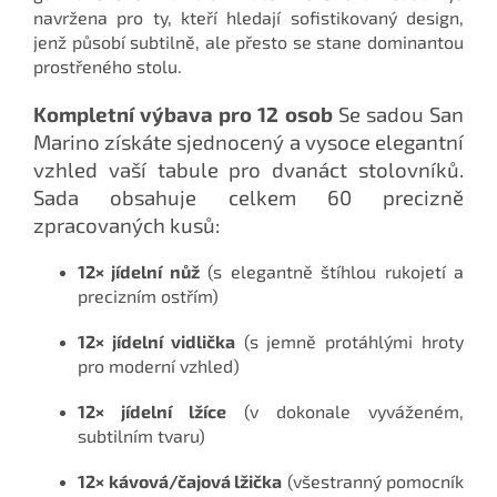
navržena pro ty, kteří hledají sofistikovaný design,
jenž působí subtilně, ale přesto se stane dominantou
prostřeného stolu.
Kompletní výbava pro 12 osob
Se sadou San
Marino získáte sjednocený a vysoce elegantní
vzhled vaší tabule pro dvanáct stolovníků.
Sada obsahuje celkem 60 precizně
zpracovaných kusů:
12× jídelní nůž
(s elegantně štíhlou rukojetí a
precizním ostřím)
12× jídelní vidlička
(s jemně protáhlými hroty
pro moderní vzhled)
12× jídelní lžíce
(v dokonale vyváženém,
subtilním tvaru)
12× kávová/čajová lžička
(všestranný pomocník