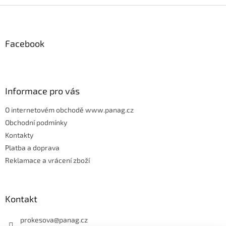
Z
á
p
Facebook
a
t
í
Informace pro vás
O internetovém obchodě www.panag.cz
Obchodní podmínky
Kontakty
Platba a doprava
Reklamace a vrácení zboží
Kontakt
prokesova
@
panag.cz