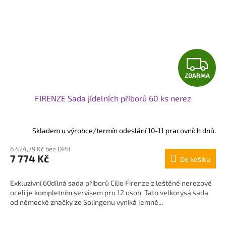
Z
ZDARMA
D
FIRENZE Sada jídelních příborů 60 ks nerez
A
R
Skladem u výrobce/termín odeslání 10-11 pracovních dnů.
M
6 424,79 Kč bez DPH
7 774 Kč
Do košíku
A
Exkluzivní 60dílná sada příborů Cilio Firenze z leštěné nerezové
oceli je kompletním servisem pro 12 osob. Tato velkorysá sada
od německé značky ze Solingenu vyniká jemně...