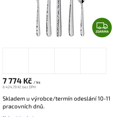
Z
ZDARMA
D
A
R
M
A
7 774 Kč
/ ks
6 424,79 Kč bez DPH
Měrná
Skladem u výrobce/termín odeslání 10-11
cena:
pracovních dnů.