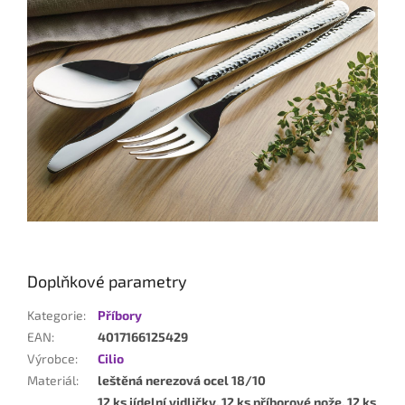
Doplňkové parametry
Kategorie
:
Příbory
EAN
:
4017166125429
Výrobce
:
Cilio
Materiál
:
leštěná nerezová ocel 18/10
12 ks jídelní vidličky, 12 ks příborové nože, 12 ks