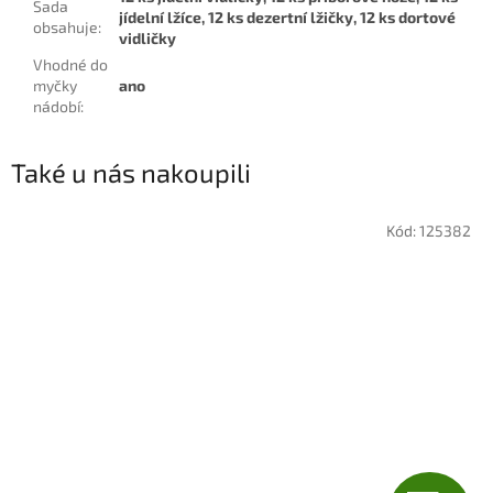
Sada
jídelní lžíce, 12 ks dezertní lžičky, 12 ks dortové
obsahuje
:
vidličky
Vhodné do
myčky
ano
nádobí
:
Také u nás nakoupili
Kód:
125382