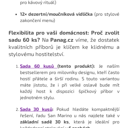
pro kávový rituál)
12× dezertní/moučníková vidlička
(pro stylové
zakončení menu)
Flexibilita pro vaši domácnost: Proč zvolit
sadu 60 ks?
Na
Panag.cz
víme, že dostatek
kvalitních příborů je klíčem ke klidnému a
stylovému hostitelství.
Sada 60 kusů
(tento produkt):
Je naším
bestsellerem pro milovníky designu, kteří často
hostí přátele a širší rodinu. S touto variantou
máte jistotu, že i při velké oslavě bude mít
každý host k dispozici špičkový příbor v
jednotném stylu.
Sada 30 kusů
:
Pokud hledáte kompaktnější
řešení, řadu San Marino u nás najdete také v
základní sadě 30 ks
, která je ideální pro
každodenní stolování v
6 osobách
.