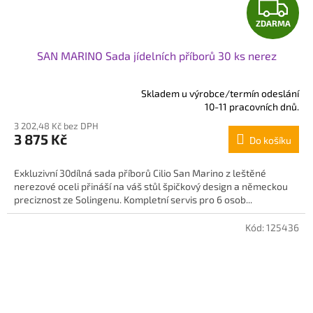
Z
ZDARMA
D
SAN MARINO Sada jídelních příborů 30 ks nerez
A
R
Skladem u výrobce/termín odeslání
Průměrné
10-11 pracovních dnů.
hodnocení
M
3 202,48 Kč bez DPH
produktu
3 875 Kč
Do košíku
je
A
5,0
z
Exkluzivní 30dílná sada příborů Cilio San Marino z leštěné
5
nerezové oceli přináší na váš stůl špičkový design a německou
hvězdiček.
preciznost ze Solingenu. Kompletní servis pro 6 osob...
Kód:
125436