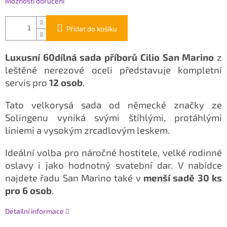
Možnosti doručení
Přidat do košíku
Luxusní 60dílná sada příborů Cilio San Marino
z
leštěné nerezové oceli představuje kompletní
servis pro
12 osob
.
Tato velkorysá sada od německé značky ze
Solingenu vyniká svými štíhlými, protáhlými
liniemi a vysokým zrcadlovým leskem.
Ideální volba pro náročné hostitele, velké rodinné
oslavy i jako hodnotný svatební dar. V nabídce
najdete řadu San Marino také v
menší sadě 30 ks
pro 6 osob
.
Detailní informace