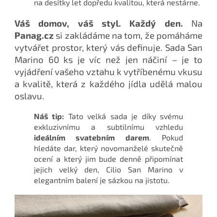
na desítky let dopředu kvalitou, která nestárne.
Váš domov, váš styl. Každý den.
Na
Panag.cz
si zakládáme na tom, že pomáháme
vytvářet prostor, který vás definuje. Sada San
Marino 60 ks je víc než jen náčiní – je to
vyjádření vašeho vztahu k vytříbenému vkusu
a kvalitě, která z každého jídla udělá malou
oslavu.
Náš tip:
Tato velká sada je díky svému
exkluzivnímu a subtilnímu vzhledu
ideálním svatebním darem
. Pokud
hledáte dar, který novomanželé skutečně
ocení a který jim bude denně připomínat
jejich velký den, Cilio San Marino v
elegantním balení je sázkou na jistotu.