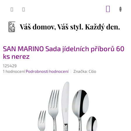
Přejít
NÁKUP
na
obsah
KOŠÍK
SAN MARINO Sada jídelních příborů 60
ks nerez
125429
Průměrné
1 hodnocení
Podrobnosti hodnocení
Značka:
Cilio
hodnocení
produktu
je
5,0
z
5
hvězdiček.