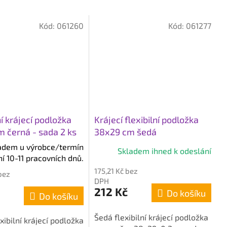
Kód:
061260
Kód:
061277
ní krájecí podložka
Krájecí flexibilní podložka
m černá - sada 2 ks
38x29 cm šedá
adem u výrobce/termín
Skladem ihned k odeslání
í 10-11 pracovních dnů.
175,21 Kč bez
bez
DPH
212 Kč
Do košíku
Do košíku
Šedá flexibilní krájecí podložka
xibilní krájecí podložka