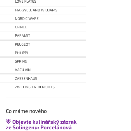
LOVE PLATES
MAXWELL AND WILLIAMS
NORDIC WARE
OPINEL
PARAMIT
PEUGEOT
PHILIPPI
SPRING
VACU VIN
ZASSENHAUS
ZWILLING J.A. HENCKELS
Co máme nového
🌟 Objevte kulinářský zázrak
ze Solingenu: Porcelánová