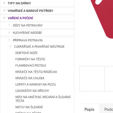
a
TIPY NA DÁRKY
n
VINAŘSKÉ A BAROVÉ POTŘEBY
e
VAŘENÍ A PEČENÍ
l
DÓZY NA POTRAVINY
KUCHYŇSKÉ NÁDOBÍ
PŘÍPRAVA POTRAVIN
CUKRÁŘSKÉ A PEKAŘSKÉ NÁSTROJE
DORTOVÉ NOŽE
FORMIČKY NA TĚSTO
FLAMBOVACÍ PISTOLE
KRÁJEČE NA TĚSTO/RÁDÉLKA
KRÁJEČE NA CHLEBA
LOPATY A KAMENY NA PIZZU
LOUSKÁČKY NA OŘECHY
MÍSY NA HNĚTENÍ, MÍCHÁNÍ A ŠLEHÁNÍ
TĚSTA
METLY NA ŠLEHÁNÍ
Popis
Podo