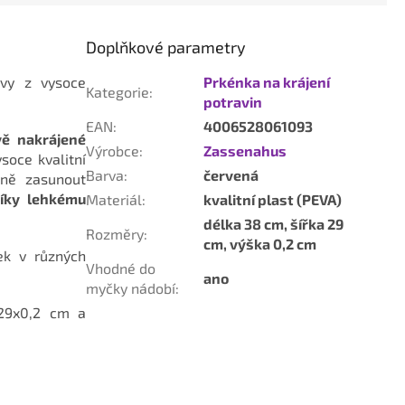
Doplňkové parametry
rvy z vysoce
Prkénka na krájení
Kategorie
:
potravin
EAN
:
4006528061093
vě nakrájené
Výrobce
:
Zassenahus
soce kvalitní
Barva
:
červená
sně zasunout
díky lehkému
Materiál
:
kvalitní plast (PEVA)
délka 38 cm, šířka 29
Rozměry
:
cm, výška 0,2 cm
ek v různých
Vhodné do
ano
myčky nádobí
:
9x0,2 cm a