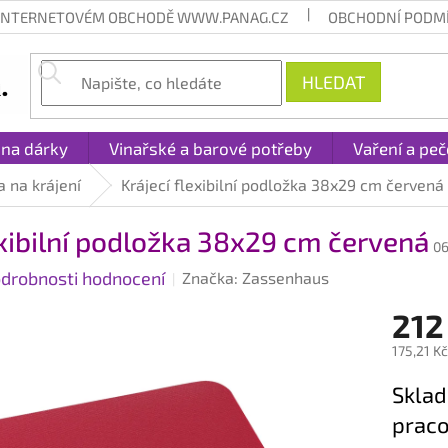
 INTERNETOVÉM OBCHODĚ WWW.PANAG.CZ
OBCHODNÍ PODM
HLEDAT
 na dárky
Vinařské a barové potřeby
Vaření a peč
 na krájení
Krájecí flexibilní podložka 38x29 cm červená
exibilní podložka 38x29 cm červená
0
drobnosti hodnocení
Značka:
Zassenhaus
212
175,21 K
Měrná
Sklad
cena:
praco