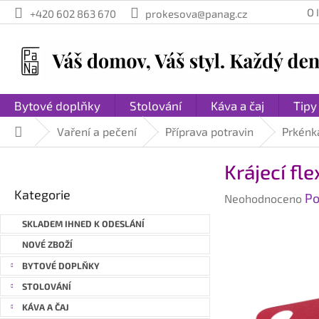
Přejít
O
+420 602 863 670
prokesova@panag.cz
na
obsah
Bytové doplňky
Stolování
Káva a čaj
Tipy
Vaření a pečení
Příprava potravin
Prkénka
Domů
P
Krájecí fl
o
Přeskočit
s
Kategorie
Průměrné
Po
kategorie
Neohodnoceno
t
hodnocení
r
SKLADEM IHNED K ODESLÁNÍ
produktu
a
je
NOVÉ ZBOŽÍ
n
0,0
BYTOVÉ DOPLŇKY
n
z
STOLOVÁNÍ
í
5
hvězdiček.
p
KÁVA A ČAJ