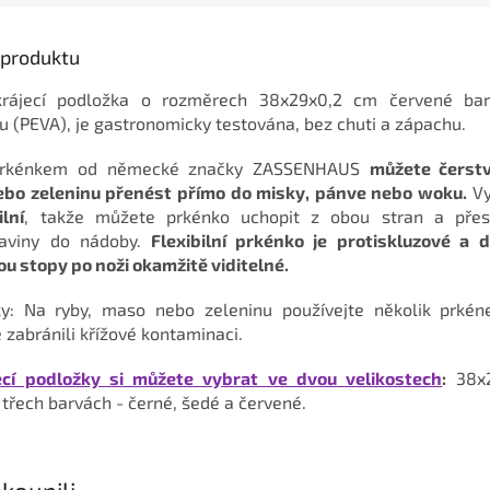
s produktu
 krájecí podložka o rozměrech 38x29x0,2 cm červené ba
tu (PEVA), je gastronomicky testována, bez chuti a zápachu.
m prkénkem od německé značky ZASSENHAUS
můžete čerst
ebo zeleninu přenést přímo do misky, pánve nebo woku.
Vy
lní
, takže můžete prkénko uchopit z obou stran a pře
raviny do nádoby.
Flexibilní prkénko je protiskluzové a 
ou stopy po noži okamžitě viditelné.
ky: Na ryby, maso nebo zeleninu používejte několik prkén
 zabránili křížové kontaminaci.
ájecí podložky si můžete vybrat ve dvou velikostech
:
38x2
třech barvách - černé, šedé a červené.