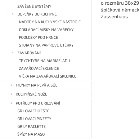
o rozměru 38x29
ZÁVĚSNÉ SYSTÉMY
špičkové německ
DOPLŇKY DO KUCHYNĚ
Zassenhaus.
NÁDOBY NA KUCHYŇSKÉ NÁSTROJE
ODKLÁDACÍ MISKY NA VAŘEČKY
PODLOŽKY POD HRNCE
STOJANY NA PAPÍROVÉ UTĚRKY
ZAVAŘOVÁNÍ
TRYCHTÝŘE NA MARMELÁDU
ZAVAŘOVACÍ SKLENICE
VÍČKA NA ZAVAŘOVACÍ SKLENICE
MLÝNKY NA PEPŘ A SŮL
KUCHYŇSKÉ NOŽE
POTŘEBY PRO GRILOVÁNÍ
GRILOVACÍ KLEŠTĚ
GRILOVACÍ PINZETY
GRILY RACLETTE
ŠPÍZY NA MASO