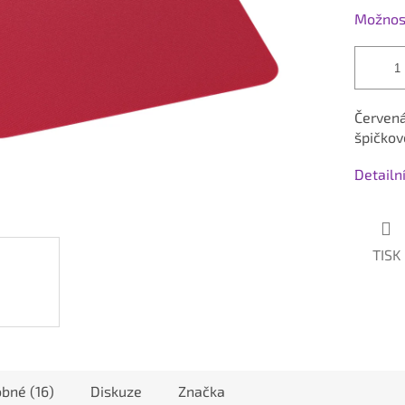
Možnost
Červená
špičkov
Detailn
TISK
bné (16)
Diskuze
Značka