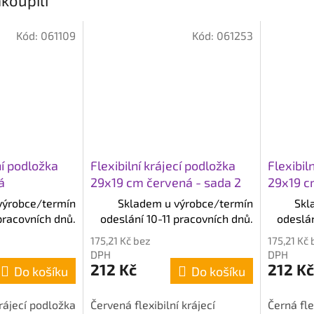
koupili
Kód:
061109
Kód:
061253
ní podložka
Flexibilní krájecí podložka
Flexibil
á
29x19 cm červená - sada 2
29x19 c
ks
výrobce/termín
Skladem u výrobce/termín
Skl
pracovních dnů.
odeslání 10-11 pracovních dnů.
odeslán
175,21 Kč bez
175,21 Kč 
DPH
DPH
212 Kč
212 Kč
Do košíku
Do košíku
krájecí podložka
Červená flexibilní krájecí
Černá fle