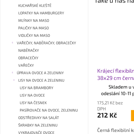
Také u nás na
KUCHAŘSKÉ KLEŠTĚ
LOPATKY NA HAMBURGERY
MLÝNKY NA MASO
PALIČKY NA MASO
VIDLIČKY NA MASO
VAŘEČKY, NABĚRAČKY, OBRACEČKY
NABĚRAČKY
OBRACEČKY
VAŘEČKY
Krájecí flexibil
ÚPRAVA OVOCE A ZELENINY
38x29 cm čern
LISY NA OVOCE A ZELENINU
Skladem u 
LISY NA BRAMBORY
odeslání 10-11 
LISY NA OVOCE
175,21 Kč bez
LISY NA ČESNEK
DPH
PASÍROVAČE NA OVOCE, ZELENINU
212 Kč
ODSTŘEDIVKY NA SALÁT
ŠKRABKY NA ZELENINU
Černá flexibilní 
VYKRAJOVAČE OVOCE