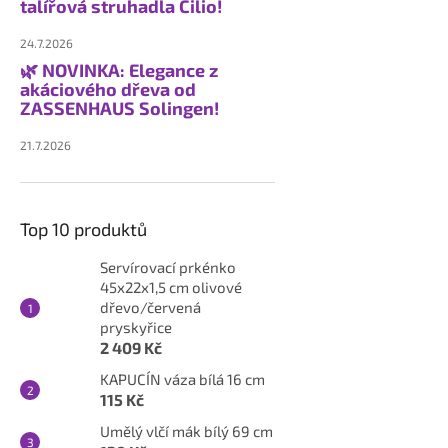
talířová struhadla Cilio!
24.7.2026
🌿 NOVINKA: Elegance z
akáciového dřeva od
ZASSENHAUS Solingen!
21.7.2026
Top 10 produktů
Servírovací prkénko
45x22x1,5 cm olivové
dřevo/červená
pryskyřice
2 409 Kč
KAPUCÍN váza bílá 16 cm
115 Kč
Umělý vlčí mák bílý 69 cm