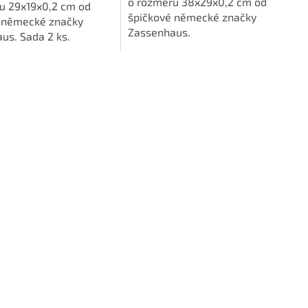
o rozměru 38x29x0,2 cm od
u 29x19x0,2 cm od
špičkové německé značky
 německé značky
Zassenhaus.
us. Sada 2 ks.