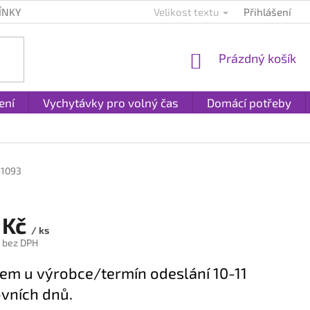
ÍNKY
KONTAKTY
PLATBA A DOPRAVA
Velikost textu
Přihlášení
REKLAMACE A
NÁKUPNÍ
Prázdný košík
KOŠÍK
ení
Vychytávky pro volný čas
Domácí potřeby
61093
 Kč
/ ks
č bez DPH
em u výrobce/termín odeslání 10-11
vních dnů.