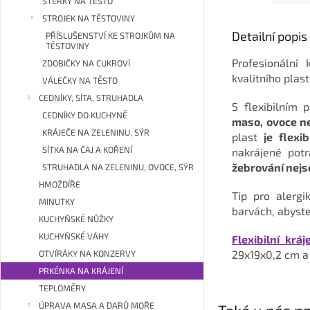
STĚRKY NA TĚSTO
STROJEK NA TĚSTOVINY
Detailní popi
PŘÍSLUŠENSTVÍ KE STROJKŮM NA
TĚSTOVINY
Profesionální
ZDOBIČKY NA CUKROVÍ
kvalitního plas
VÁLEČKY NA TĚSTO
CEDNÍKY, SÍTA, STRUHADLA
S flexibilní
CEDNÍKY DO KUCHYNĚ
maso, ovoce n
KRÁJEČE NA ZELENINU, SÝR
plast
je flexibi
SÍTKA NA ČAJ A KOŘENÍ
nakrájené pot
žebrování nejs
STRUHADLA NA ZELENINU, OVOCE, SÝR
HMOŽDÍŘE
Tip pro alergi
MINUTKY
barvách, abyste
KUCHYŇSKÉ NŮŽKY
KUCHYŇSKÉ VÁHY
Flexibilní kr
29x19x0,2 cm a 
OTVÍRÁKY NA KONZERVY
PRKÉNKA NA KRÁJENÍ
TEPLOMĚRY
ÚPRAVA MASA A DARŮ MOŘE