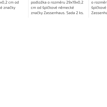
x0,2 cm od
podložka o rozměru 29x19x0,2
o rozměr
é značky
cm od špičkové německé
špičkové
značky Zassenhaus. Sada 2 ks.
Zassenha