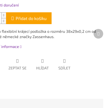
i doručení
Přidat do košíku
 flexibilní krájecí podložka o rozměru 38x29x0,2 cm od
Dalš
é německé značky Zassenhaus.
prod
í informace
ZEPTAT SE
HLÍDAT
SDÍLET