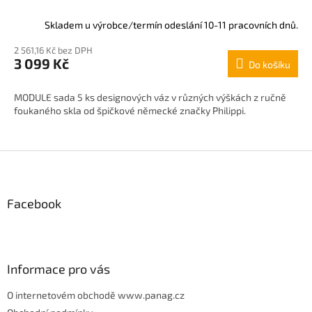
Skladem u výrobce/termín odeslání 10-11 pracovních dnů.
2 561,16 Kč bez DPH
3 099 Kč
Do košíku
MODULE sada 5 ks designových váz v různých výškách z ručně
foukaného skla od špičkové německé značky Philippi.
Z
á
p
Facebook
a
t
í
Informace pro vás
O internetovém obchodě www.panag.cz