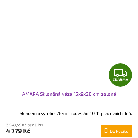
Z
ZDARMA
D
AMARA Skleněná váza 15x9x28 cm zelená
A
R
Skladem u výrobce/termín odeslání 10-11 pracovních dnů.
M
3 949,59 Kč bez DPH
4 779 Kč
Do košíku
A