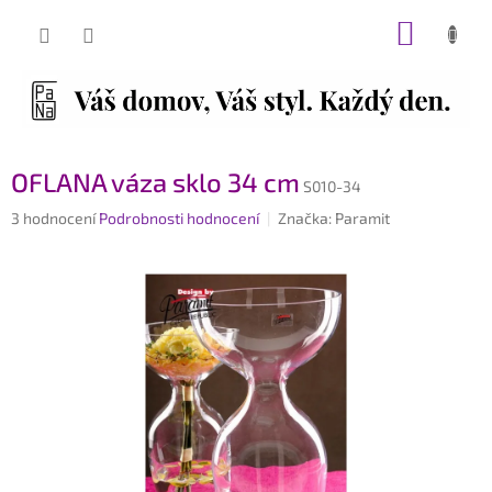
Přejít
NÁKUP
na
obsah
KOŠÍK
OFLANA váza sklo 34 cm
S010-34
Průměrné
3 hodnocení
Podrobnosti hodnocení
Značka:
Paramit
hodnocení
produktu
je
5,0
z
5
hvězdiček.