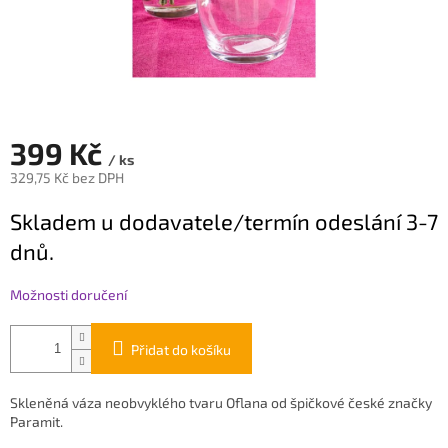
399 Kč
/ ks
329,75 Kč bez DPH
Měrná
Skladem u dodavatele/termín odeslání 3-7
cena:
dnů.
Možnosti doručení
Přidat do košíku
Skleněná váza neobvyklého tvaru Oflana od špičkové české značky
Paramit.