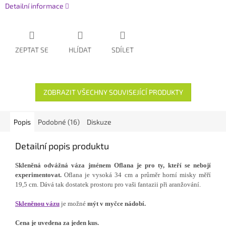
Detailní informace
ZEPTAT SE
HLÍDAT
SDÍLET
ZOBRAZIT VŠECHNY SOUVISEJÍCÍ PRODUKTY
Popis
Podobné (16)
Diskuze
Detailní popis produktu
Skleněná odvážná váza jménem Oflana je pro ty, kteří se nebojí
experimentovat.
O
flana je vysoká 34 cm a průměr horní misky měří
19,5 cm. Dává tak dostatek prostoru pro vaši fantazii při aranžování.
Skleněnou vázu
je možné
mýt v myčce nádobí.
Cena je uvedena za jeden kus.