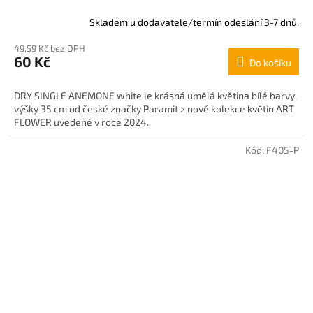
Skladem u dodavatele/termín odeslání 3-7 dnů.
49,59 Kč bez DPH
60 Kč
Do košíku
DRY SINGLE ANEMONE white je krásná umělá květina bílé barvy,
výšky 35 cm od české značky Paramit z nové kolekce květin ART
FLOWER uvedené v roce 2024.
Kód:
F405-P