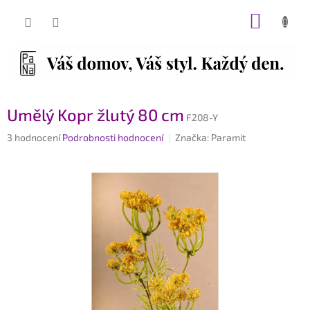
Přejít
NÁKUP
na
obsah
KOŠÍK
Umělý Kopr žlutý 80 cm
F208-Y
Průměrné
3 hodnocení
Podrobnosti hodnocení
Značka:
Paramit
hodnocení
produktu
je
4,7
z
5
hvězdiček.