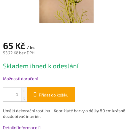
65 Kč
/ ks
53,72 Kč bez DPH
Měrná
Skladem ihned k odeslání
cena:
Možnosti doručení
Přidat do košíku
Umělá dekorační rostlina - Kopr žluté barvy a délky 80 cm krásně
dozdobí váš interiér.
Detailní informace