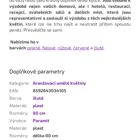
do vázy nebo jako krásný doplněk velké kytice.
Jsou vhodné k
výzdobě nejen vašich domovů, ale i hotelů, restaurací,
recepcí, svatebních sálů a dalších míst, která jsou
reprezentativní a zaslouží si výzdobu z těch nejkrásnějších
květin
, které lze na trhu najít a neutratit přitom spoustu
peněz. Přesvědčte se sami.
Nabízíme ho v
barvách
zelené,
fialové
,
růžové
,
červené
a
žluté
.
Doplňkové parametry
Kategorie
:
Aranžovací umělé květiny
EAN
:
8592643034105
Barva
:
žlutá
Materiál
:
plast
Rozměry
:
80 cm
Výrobce
:
Paramit
Materiál
:
plast
Rozměry
:
délka 80 cm