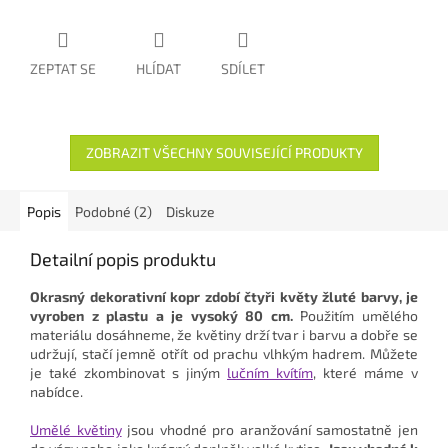
ZEPTAT SE
HLÍDAT
SDÍLET
ZOBRAZIT VŠECHNY SOUVISEJÍCÍ PRODUKTY
Popis
Podobné (2)
Diskuze
Detailní popis produktu
Okrasný dekorativní kopr zdobí čtyři květy žluté barvy, je
vyroben z plastu a je vysoký 80 cm.
Použitím umělého
materiálu dosáhneme, že květiny drží tvar i barvu a dobře se
udržují, stačí jemně otřít od prachu vlhkým hadrem. Můžete
je také zkombinovat s jiným
lučním kvítím
, které máme v
nabídce.
Umělé květiny
jsou vhodné pro aranžování samostatně jen