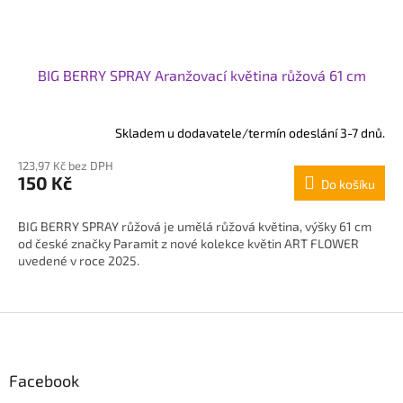
BIG BERRY SPRAY Aranžovací květina růžová 61 cm
Skladem u dodavatele/termín odeslání 3-7 dnů.
123,97 Kč bez DPH
150 Kč
Do košíku
BIG BERRY SPRAY růžová je umělá růžová květina, výšky 61 cm
od české značky Paramit z nové kolekce květin ART FLOWER
uvedené v roce 2025.
Z
á
p
Facebook
a