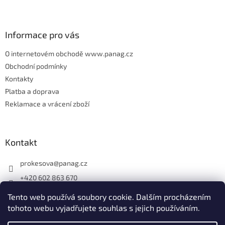
t
í
Informace pro vás
O internetovém obchodě www.panag.cz
Obchodní podmínky
Kontakty
Platba a doprava
Reklamace a vrácení zboží
Kontakt
prokesova
@
panag.cz
+420 602 863 670
Tento web používá soubory cookie. Dalším procházením
tohoto webu vyjadřujete souhlas s jejich používáním.