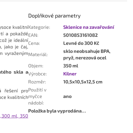
Doplňkové parametry
ysoce kvalitní
Kategorie
:
Sklenice na zavařování
ětí a pokaždé
EAN
:
5010853161082
ož je ideální
Cena
:
Levné do 300 Kč
 jako je čaj,
sklo neobsahuje BPA,
ým vyraženým
Materiál
:
pryž, nerezová ocel
Objem
:
350 ml
atého skla a
Výrobce
:
Kilner
Rozměr
:
10,5x10,5x12,5 cm
Použití v
á řešení pro
myčce
ano
oce kvalitních
nádobí
:
Položka byla vyprodána…
l,300 ml, 350