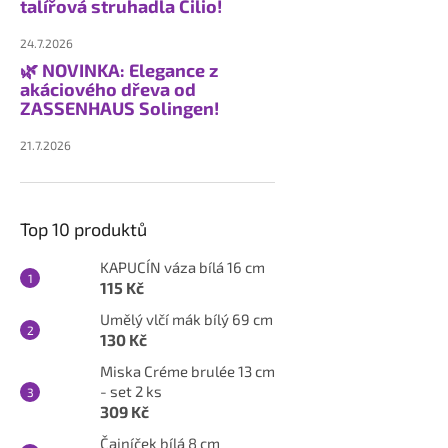
talířová struhadla Cilio!
24.7.2026
🌿 NOVINKA: Elegance z
akáciového dřeva od
ZASSENHAUS Solingen!
21.7.2026
Top 10 produktů
KAPUCÍN váza bílá 16 cm
115 Kč
Umělý vlčí mák bílý 69 cm
130 Kč
Miska Créme brulée 13 cm
- set 2 ks
309 Kč
Čajníček bílá 8 cm