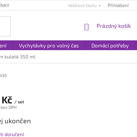
ÍNKY
KONTAKTY
PLATBA A DOPRAVA
Velikost textu
Přihlášení
REKLAMACE A
NÁKUPNÍ
Prázdný košík
KOŠÍK
ení
Vychytávky pro volný čas
Domácí potřeby
em kulatá 350 ml
.495
 Kč
/ set
 bez DPH
j ukončen
i doručení