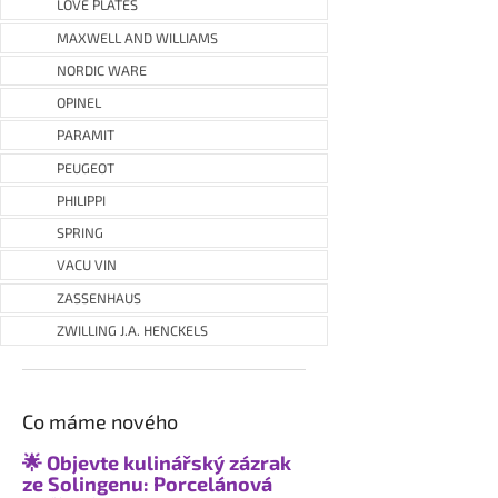
LOVE PLATES
MAXWELL AND WILLIAMS
NORDIC WARE
OPINEL
PARAMIT
PEUGEOT
PHILIPPI
SPRING
VACU VIN
ZASSENHAUS
ZWILLING J.A. HENCKELS
Co máme nového
🌟 Objevte kulinářský zázrak
ze Solingenu: Porcelánová