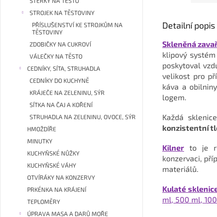
STĚRKY NA TĚSTO
STROJEK NA TĚSTOVINY
Detailní popi
PŘÍSLUŠENSTVÍ KE STROJKŮM NA
TĚSTOVINY
Skleněná zavař
ZDOBIČKY NA CUKROVÍ
klipový systém
VÁLEČKY NA TĚSTO
poskytoval vzd
CEDNÍKY, SÍTA, STRUHADLA
velikost pro p
CEDNÍKY DO KUCHYNĚ
káva a obilniny
KRÁJEČE NA ZELENINU, SÝR
logem.
SÍTKA NA ČAJ A KOŘENÍ
Každá sklenic
STRUHADLA NA ZELENINU, OVOCE, SÝR
konzistentní t
HMOŽDÍŘE
MINUTKY
Kilner
to je ro
KUCHYŇSKÉ NŮŽKY
konzervaci, pří
KUCHYŇSKÉ VÁHY
materiálů.
OTVÍRÁKY NA KONZERVY
Kulaté sklenic
PRKÉNKA NA KRÁJENÍ
ml, 500 ml, 100
TEPLOMĚRY
ÚPRAVA MASA A DARŮ MOŘE