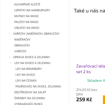
KUCHAŘSKÉ KLEŠTĚ
Také u nás na
LOPATKY NA HAMBURGERY
MLÝNKY NA MASO
PALIČKY NA MASO
VIDLIČKY NA MASO
VAŘEČKY, NABĚRAČKY, OBRACEČKY
NABĚRAČKY
OBRACEČKY
VAŘEČKY
ÚPRAVA OVOCE A ZELENINY
LISY NA OVOCE A ZELENINU
Zavařovací skle
LISY NA BRAMBORY
set 2 ks
LISY NA OVOCE
Skladem i
LISY NA ČESNEK
PASÍROVAČE NA OVOCE, ZELENINU
214,05 Kč bez
ODSTŘEDIVKY NA SALÁT
DPH
259 Kč
ŠKRABKY NA ZELENINU
VYKRAJOVAČE OVOCE