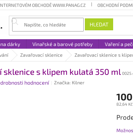
 INTERNETOVÉM OBCHODĚ WWW.PANAG.CZ
OBCHODNÍ PODM
HLEDAT
 na dárky
Vinařské a barové potřeby
Vaření a peč
vání
Zavařovací sklenice
Zavařovací sklenice s klip
 sklenice s klipem kulatá 350 ml
0025
drobnosti hodnocení
Značka:
Kilner
100
82,64 Kč
Měrná
Prode
cena:
Možnost