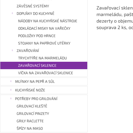
ZÁVĚSNÉ SYSTÉMY
Zavařovací sklen
DOPLŇKY DO KUCHYNĚ
marmeládu, pašti
dezerty o objemu
NÁDOBY NA KUCHYŇSKÉ NÁSTROJE
souprava 2 ks, o
ODKLÁDACÍ MISKY NA VAŘEČKY
anglické značky 
PODLOŽKY POD HRNCE
STOJANY NA PAPÍROVÉ UTĚRKY
ZAVAŘOVÁNÍ
TRYCHTÝŘE NA MARMELÁDU
ZAVAŘOVACÍ SKLENICE
VÍČKA NA ZAVAŘOVACÍ SKLENICE
MLÝNKY NA PEPŘ A SŮL
KUCHYŇSKÉ NOŽE
POTŘEBY PRO GRILOVÁNÍ
GRILOVACÍ KLEŠTĚ
GRILOVACÍ PINZETY
GRILY RACLETTE
ŠPÍZY NA MASO