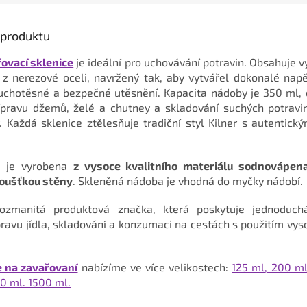
s produktu
ovací sklenice
je ideální pro uchovávání potravin. Obsahuje v
 z nerezové oceli, navržený tak, aby vytvářel dokonalé nap
uchotěsné a bezpečné utěsnění. Kapacita nádoby je 350 ml, c
řípravu džemů, želé a chutney a skladování suchých potravin,
.
Každá sklenice ztělesňuje tradiční styl Kilner
s autentick
e je vyrobena
z vysoce kvalitního materiálu sodnovápen
loušťkou stěny
.
Skleněná nádoba je vhodná do myčky nádobí.
zmanitá produktová značka, která poskytuje jednoduch
pravu jídla, skladování a konzumaci na cestách s použitím vys
e na zavařovaní
nabízíme ve více velikostech:
125 ml, 200 m
0 ml. 1500 ml.