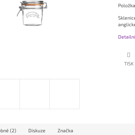
Položk
Sklenic
anglick
Detailn
TISK
bné (2)
Diskuze
Značka