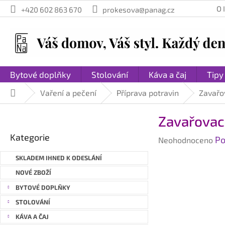
Přejít
O
+420 602 863 670
prokesova@panag.cz
na
obsah
Bytové doplňky
Stolování
Káva a čaj
Tipy
Vaření a pečení
Příprava potravin
Zavařo
Domů
P
Zavařovací
o
Přeskočit
s
Kategorie
Průměrné
Po
kategorie
Neohodnoceno
t
hodnocení
r
SKLADEM IHNED K ODESLÁNÍ
produktu
a
je
NOVÉ ZBOŽÍ
n
0,0
BYTOVÉ DOPLŇKY
n
z
STOLOVÁNÍ
í
5
hvězdiček.
p
KÁVA A ČAJ