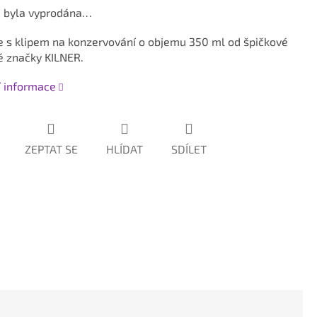
a byla vyprodána…
e s klipem na konzervování o objemu 350 ml od špičkové
é značky KILNER.
í informace
ZEPTAT SE
HLÍDAT
SDÍLET