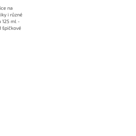
ice na
ky i různé
 125 ml -
d špičkové
KILNER.