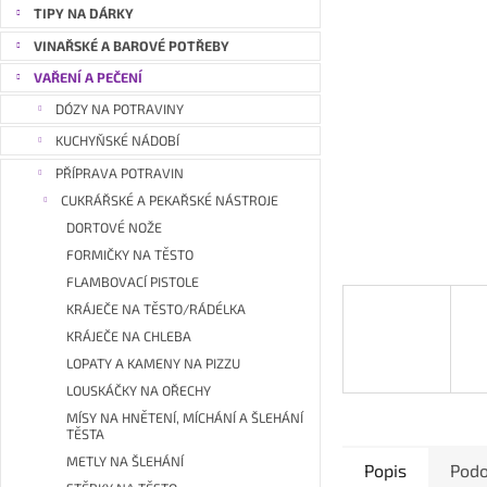
a
TIPY NA DÁRKY
n
VINAŘSKÉ A BAROVÉ POTŘEBY
e
VAŘENÍ A PEČENÍ
l
DÓZY NA POTRAVINY
KUCHYŇSKÉ NÁDOBÍ
PŘÍPRAVA POTRAVIN
CUKRÁŘSKÉ A PEKAŘSKÉ NÁSTROJE
DORTOVÉ NOŽE
FORMIČKY NA TĚSTO
FLAMBOVACÍ PISTOLE
KRÁJEČE NA TĚSTO/RÁDÉLKA
KRÁJEČE NA CHLEBA
LOPATY A KAMENY NA PIZZU
LOUSKÁČKY NA OŘECHY
MÍSY NA HNĚTENÍ, MÍCHÁNÍ A ŠLEHÁNÍ
TĚSTA
METLY NA ŠLEHÁNÍ
Popis
Podo