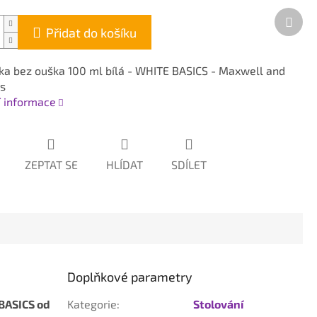
Dalš
prod
Přidat do košíku
a bez ouška 100 ml bílá - WHITE BASICS - Maxwell and
s
í informace
ZEPTAT SE
HLÍDAT
SDÍLET
Doplňkové parametry
BASICS od
Kategorie
:
Stolování