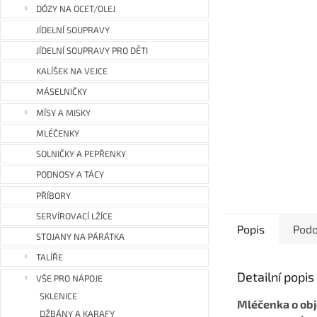
a
DÓZY NA OCET/OLEJ
n
JÍDELNÍ SOUPRAVY
e
JÍDELNÍ SOUPRAVY PRO DĚTI
l
KALÍŠEK NA VEJCE
MÁSELNIČKY
MÍSY A MISKY
MLÉČENKY
SOLNIČKY A PEPŘENKY
PODNOSY A TÁCY
PŘÍBORY
SERVÍROVACÍ LŽÍCE
Popis
Podo
STOJANY NA PÁRÁTKA
TALÍŘE
Detailní popi
VŠE PRO NÁPOJE
SKLENICE
Mléčenka o obj
DŽBÁNY A KARAFY