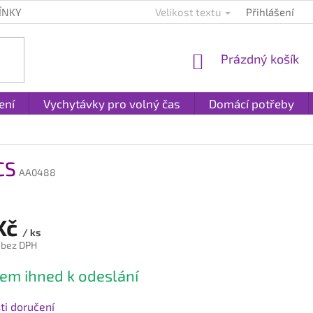
ÍNKY
KONTAKTY
PLATBA A DOPRAVA
Velikost textu
Přihlášení
REKLAMACE A
NÁKUPNÍ
Prázdný košík
KOŠÍK
ení
Vychytávky pro volný čas
Domácí potřeby
CS
AA0488
Kč
/ ks
 bez DPH
em ihned k odeslání
i doručení