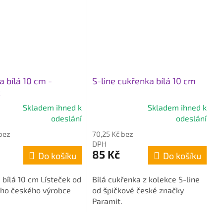
 bílá 10 cm -
S-line cukřenka bílá 10 cm
k
Skladem ihned k
Skladem ihned k
é
Průměrné
odeslání
odeslání
í
hodnocení
 bez
70,25 Kč bez
produktu
DPH
je
85 Kč
Do košíku
Do košíku
4,7
z
 bílá 10 cm Lísteček od
Bílá cukřenka z kolekce S-line
5
cího českého výrobce
od špičkové české značky
k.
hvězdiček.
Paramit.