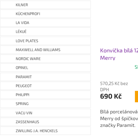
KILNER
KÜCHENPROFI
LA VIDA
LÉKUÉ
LOVE PLATES
Konvička bílá 1
MAXWELL AND WILLIAMS
Merry
NORDIC WARE
S
OPINEL
Průměrné
PARAMIT
hodnocení
570,25 Kč bez
produktu
PEUGEOT
DPH
je
690 Kč
PHILIPPI
3,7
SPRING
z
Bílá porcelánová
5
VACU VIN
Merry od špičko
hvězdiček.
ZASSENHAUS
značky Paramit.
ZWILLING J.A. HENCKELS