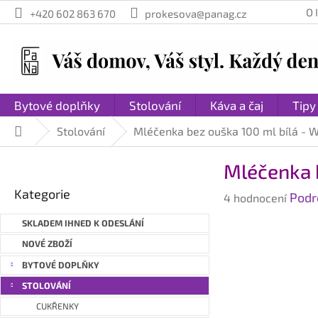
Přejít
O
+420 602 863 670
prokesova@panag.cz
na
obsah
Bytové doplňky
Stolování
Káva a čaj
Tipy
Stolování
Mléčenka bez ouška 100 ml bílá - 
Domů
P
Mléčenka 
o
Přeskočit
s
Kategorie
Průměrné
Podr
kategorie
4 hodnocení
t
hodnocení
r
SKLADEM IHNED K ODESLÁNÍ
produktu
a
je
NOVÉ ZBOŽÍ
n
4,3
BYTOVÉ DOPLŇKY
n
z
STOLOVÁNÍ
í
5
hvězdiček.
p
CUKŘENKY