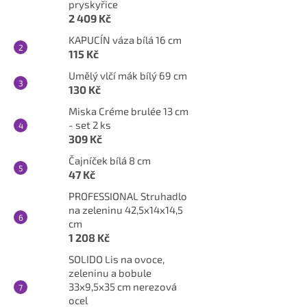
pryskyřice
2 409 Kč
KAPUCÍN váza bílá 16 cm
115 Kč
Umělý vlčí mák bílý 69 cm
130 Kč
Miska Créme brulée 13 cm
- set 2 ks
309 Kč
Čajníček bílá 8 cm
47 Kč
PROFESSIONAL Struhadlo
na zeleninu 42,5x14x14,5
cm
1 208 Kč
SOLIDO Lis na ovoce,
zeleninu a bobule
33x9,5x35 cm nerezová
ocel