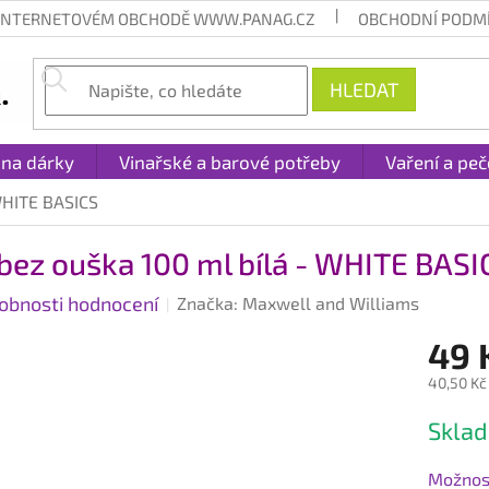
 INTERNETOVÉM OBCHODĚ WWW.PANAG.CZ
OBCHODNÍ PODM
HLEDAT
 na dárky
Vinařské a barové potřeby
Vaření a peč
WHITE BASICS
bez ouška 100 ml bílá - WHITE BASI
obnosti hodnocení
Značka:
Maxwell and Williams
49 
40,50 Kč
Měrná
Sklad
cena:
Možnost