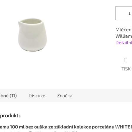
Mléčenk
William
Detailn
TISK
bné (11)
Diskuze
Značka
s produktu
emu 100 ml bez ouška ze základní kolekce porcelánu WHITE 