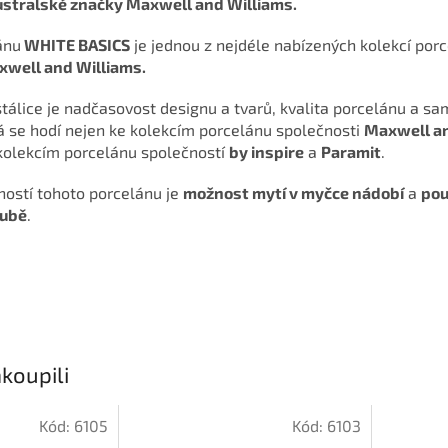
stralské značky Maxwell and Williams.
ánu
WHITE BASICS
je jednou z nejdéle nabízených kolekcí por
well and Williams.
tálice je nadčasovost designu a tvarů, kvalita porcelánu a s
rá se hodí nejen ke kolekcím porcelánu společnosti
Maxwell a
 kolekcím porcelánu společností
by inspire
a
Paramit
.
ností tohoto porcelánu je
možnost mytí v myčce nádobí
a
pou
oubě
.
koupili
Kód:
6105
Kód:
6103