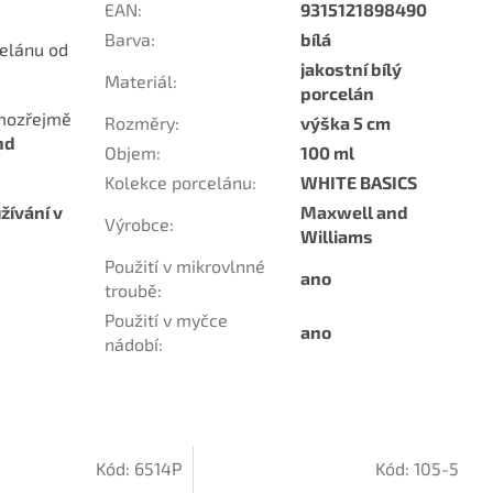
EAN
:
9315121898490
Barva
:
bílá
celánu od
jakostní bílý
Materiál
:
porcelán
amozřejmě
Rozměry
:
výška 5 cm
nd
Objem
:
100 ml
Kolekce porcelánu
:
WHITE BASICS
žívání v
Maxwell and
Výrobce
:
Williams
Použití v mikrovlnné
ano
troubě
:
Použití v myčce
ano
nádobí
:
Kód:
6514P
Kód:
105-5