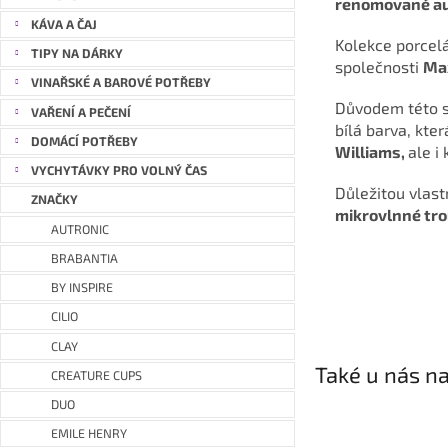
renomované au
KÁVA A ČAJ
Kolekce porcel
TIPY NA DÁRKY
společnosti
Max
VINAŘSKÉ A BAROVÉ POTŘEBY
Důvodem této s
VAŘENÍ A PEČENÍ
bílá barva, kte
DOMÁCÍ POTŘEBY
Williams,
ale i
VYCHYTÁVKY PRO VOLNÝ ČAS
Důležitou vlast
ZNAČKY
mikrovlnné tr
AUTRONIC
BRABANTIA
BY INSPIRE
CILIO
CLAY
Také u nás na
CREATURE CUPS
DUO
EMILE HENRY