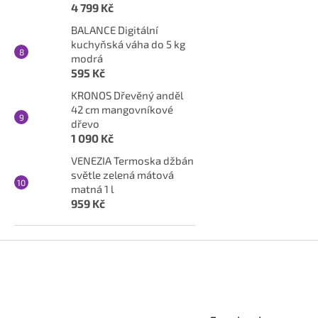
4 799 Kč
BALANCE Digitální
kuchyňská váha do 5 kg
modrá
595 Kč
KRONOS Dřevěný anděl
42 cm mangovníkové
dřevo
1 090 Kč
VENEZIA Termoska džbán
světle zelená mátová
matná 1 l
959 Kč
Z
á
p
a
t