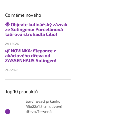
Co máme nového
🌟 Objevte kulinářský zázrak
ze Solingenu: Porcelánová
talířová struhadla Cilio!
24.7.2026
🌿 NOVINKA: Elegance z
akáciového dřeva od
ZASSENHAUS Solingen!
21.7.2026
Top 10 produktů
Servírovací prkénko
45x22x1,5 cm olivové
dřevo/červená