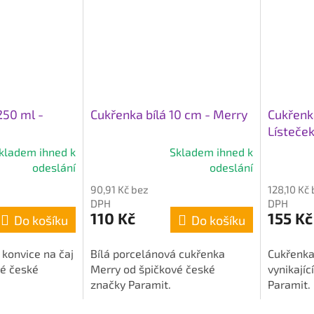
250 ml -
Cukřenka bílá 10 cm - Merry
Cukřenka
Lísteče
kladem ihned k
Skladem ihned k
Průměrné
Průměrn
odeslání
odeslání
hodnocení
hodnocen
90,91 Kč bez
128,10 Kč
produktu
produktu
DPH
DPH
je
je
110 Kč
155 Kč
Do košíku
Do košíku
4,8
5,0
z
z
 konvice na čaj
Bílá porcelánová cukřenka
Cukřenka
5
5
vé české
Merry od špičkové české
vynikají
hvězdiček.
hvězdiče
značky Paramit.
Paramit.