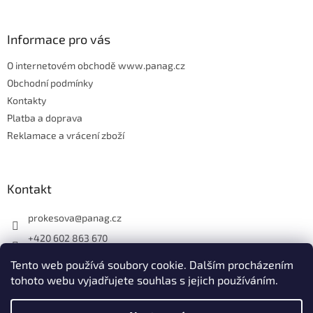
t
í
Informace pro vás
O internetovém obchodě www.panag.cz
Obchodní podmínky
Kontakty
Platba a doprava
Reklamace a vrácení zboží
Kontakt
prokesova
@
panag.cz
+420 602 863 670
Tento web používá soubory cookie. Dalším procházením
tohoto webu vyjadřujete souhlas s jejich používáním.