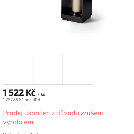
1 522 Kč
/ ks
1 257,85 Kč bez DPH
Měrná
Prodej ukončen z důvodu zrušení
cena:
výrobcem