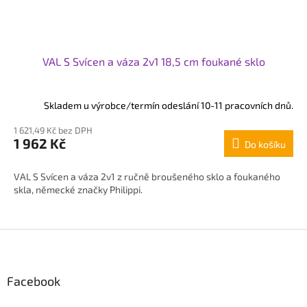
VAL S Svícen a váza 2v1 18,5 cm foukané sklo
Skladem u výrobce/termín odeslání 10-11 pracovních dnů.
1 621,49 Kč bez DPH
1 962 Kč
Do košíku
VAL S Svícen a váza 2v1 z ručně broušeného sklo a foukaného
skla, německé značky Philippi.
Z
á
p
Facebook
a