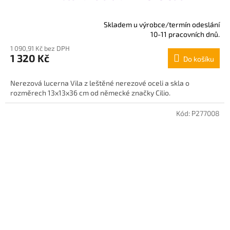
Skladem u výrobce/termín odeslání
Průměrné
10-11 pracovních dnů.
hodnocení
1 090,91 Kč bez DPH
produktu
1 320 Kč
Do košíku
je
4,0
z
Nerezová lucerna Vila z leštěné nerezové oceli a skla o
5
rozměrech 13x13x36 cm od německé značky Cilio.
hvězdiček.
Kód:
P277008