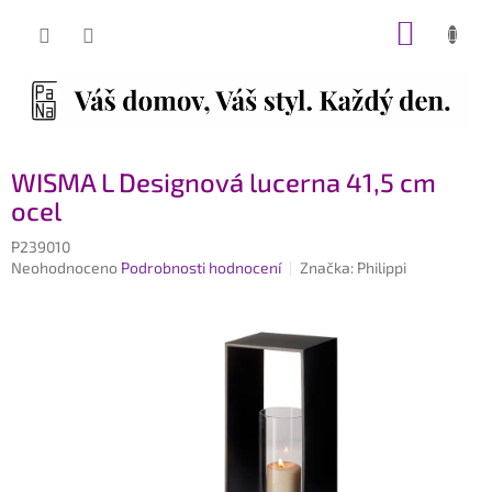
Přejít
NÁKUP
na
obsah
KOŠÍK
WISMA L Designová lucerna 41,5 cm
ocel
P239010
Průměrné
Neohodnoceno
Podrobnosti hodnocení
Značka:
Philippi
hodnocení
produktu
je
0,0
z
5
hvězdiček.