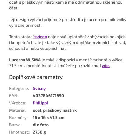
oceli s práškovým nástřikem a má odnímatelnou skleněnou
část.
Její design vytváří příjemné prostředí a je určen pro milovníky
výrazné přímosti.
Tento stojací
svícen
najde své uplatnění v obývacích pokojích
i koupelnách, ale je také výrazným doplňkem zimních zahrad,
schodišť a nebo vstupních hal.
Lucerna WISMA
je také k dispozici v menší variantě o výšce
31,5 cm a prohlédnout si ji můžete po rozkliknutí
zde.
Doplňkové parametry
Kategorie
:
Svícny
EAN
:
4037846171690
Výrobce
:
Philippi
Materiál
:
ocel, práškový nástřik
Rozměry
:
16 x 16 x 41,5 cm
Barva
:
dle foto
Hmotnost:
:
2750 g