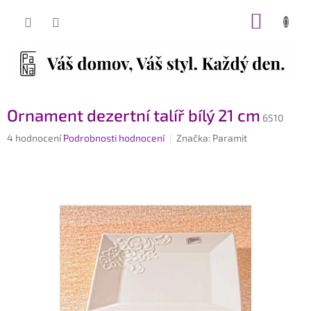
Přejít
NÁKUP
na
obsah
KOŠÍK
Ornament dezertní talíř bílý 21 cm
6510
Průměrné
4 hodnocení
Podrobnosti hodnocení
Značka:
Paramit
hodnocení
produktu
je
5,0
z
5
hvězdiček.