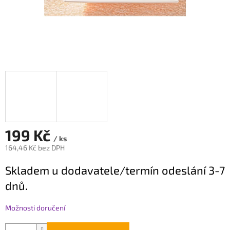
199 Kč
/ ks
164,46 Kč bez DPH
Měrná
Skladem u dodavatele/termín odeslání 3-7
cena:
dnů.
Možnosti doručení