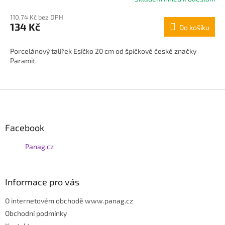
hodnocení
110,74 Kč bez DPH
produktu
134 Kč
Do košíku
je
5,0
z
Porcelánový talířek Esíčko 20 cm od špičkové české značky
5
Paramit.
hvězdiček.
Z
á
p
Facebook
a
t
Panag.cz
í
Informace pro vás
O internetovém obchodě www.panag.cz
Obchodní podmínky