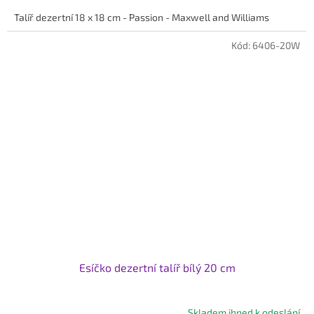
Talíř dezertní 18 x 18 cm - Passion - Maxwell and Williams
Kód:
6406-20W
Esíčko dezertní talíř bílý 20 cm
Skladem ihned k odeslání
Průměrné