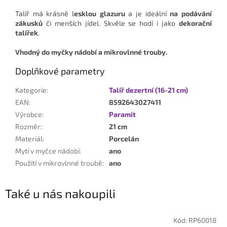
Talíř má krásně l
esklou glazuru
a je ideální
na podávání
zákusků
či menších jídel. Skvěle se hodí i jako
dekorační
talířek
.
Vhodný do myčky nádobí a mikrovlnné trouby.
Doplňkové parametry
Kategorie
:
Talíř dezertní (16-21 cm)
EAN
:
8592643027411
Výrobce
:
Paramit
Rozměr
:
21 cm
Materiál
:
Porcelán
Mytí v myčce nádobí
:
ano
Použití v mikrovlnné troubě
:
ano
Také u nás nakoupili
Kód:
RP60018