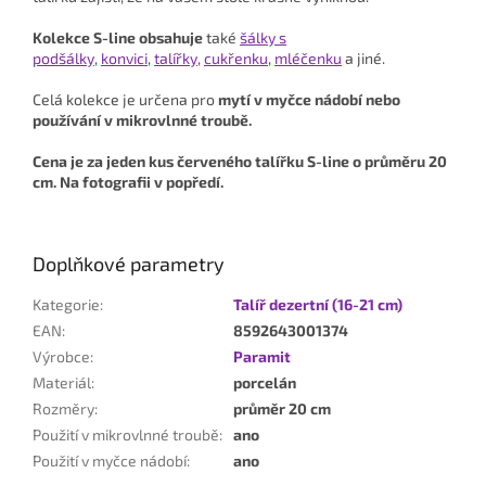
Kolekce S-line obsahuje
také
šálky s
podšálky
,
konvici
,
talířky,
cukřenku
,
mléčenku
a jiné.
Celá kolekce je určena pro
mytí v myčce nádobí nebo
používání v mikrovlnné troubě.
Cena je za jeden kus červeného talířku S-line o průměru 20
cm. Na fotografii v popředí.
Doplňkové parametry
Kategorie
:
Talíř dezertní (16-21 cm)
EAN
:
8592643001374
Výrobce
:
Paramit
Materiál
:
porcelán
Rozměry
:
průměr 20 cm
Použití v mikrovlnné troubě
:
ano
Použití v myčce nádobí
:
ano