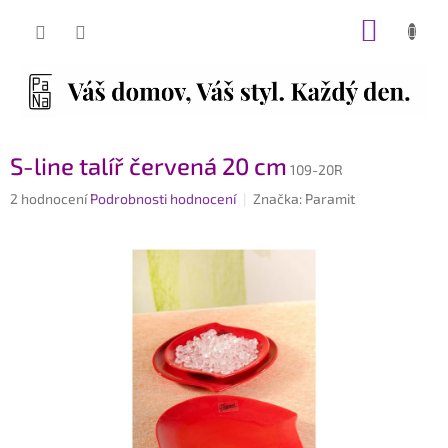
Přejít
NÁKUP
na
obsah
KOŠÍK
S-line talíř červená 20 cm
109-20R
Průměrné
2 hodnocení
Podrobnosti hodnocení
Značka:
Paramit
hodnocení
produktu
je
5,0
z
5
hvězdiček.