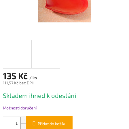
135 Kč
/ ks
111,57 Kč bez DPH
Měrná
Skladem ihned k odeslání
cena:
Možnosti doručení
Přidat do košíku