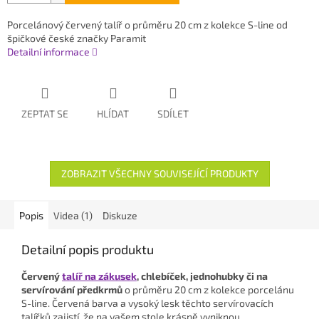
Porcelánový červený talíř o průměru 20 cm z kolekce S-line od
špičkové české značky Paramit
Detailní informace
ZEPTAT SE
HLÍDAT
SDÍLET
ZOBRAZIT VŠECHNY SOUVISEJÍCÍ PRODUKTY
Popis
Videa (1)
Diskuze
Detailní popis produktu
Červený
talíř na zákusek
, chlebíček, jednohubky či na
servírování předkrmů
o průměru 20 cm z kolekce porcelánu
S-line. Červená barva a vysoký lesk těchto servírovacích
talířků zajistí, že na vašem stole krásně vyniknou.