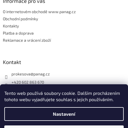
Informace pro vás
O internetovém obchodě www.panag.cz
Obchodní podmínky
Kontakty
Platba a doprava
Reklamace a vrácení zboží
Kontakt
prokesova
@
panag.cz
+420 602 863 670
Tento web používá soubory cookie. Dalším procházením
tohoto webu vyjadřujete souhlas s jejich používáním.
Nastavení
Vytvořil Shoptet