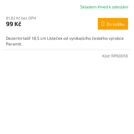
Skladem ihned k odeslání
Průměrné
hodnocení
81,82 Kč bez DPH
produktu
99 Kč
Do košíku
je
5,0
z
Dezertní talíř 18,5 cm Lísteček od vynikajícího českého výrobce
5
Paramit.
hvězdiček.
Kód:
RP60018