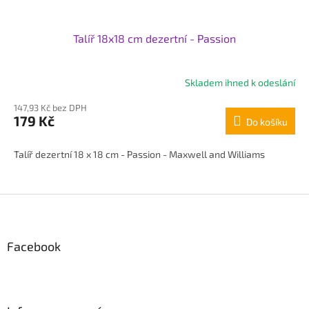
Talíř 18x18 cm dezertní - Passion
Skladem ihned k odeslání
147,93 Kč bez DPH
179 Kč
Do košíku
Talíř dezertní 18 x 18 cm - Passion - Maxwell and Williams
Z
á
p
Facebook
a
t
í