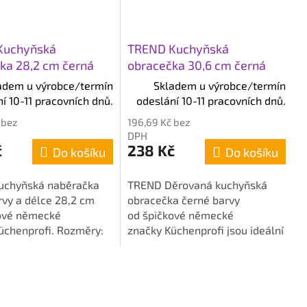
Kuchyňská
TREND Kuchyňská
ka 28,2 cm černá
obracečka 30,6 cm černá
adem u výrobce/termín
Skladem u výrobce/termín
í 10-11 pracovních dnů.
odeslání 10-11 pracovních dnů.
 bez
196,69 Kč bez
DPH
č
238 Kč
Do košíku
Do košíku
uchyňská naběračka
TREND Děrovaná kuchyňská
rvy a délce 28,2 cm
obracečka černé barvy
ové německé
od špičkové německé
üchenprofi. Rozměry:
značky Küchenprofi jsou ideální
,5 cm.
pro hrnce a pánve s
nepřilnavým a teflonovým
povrchem. Rozměry:...