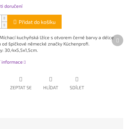
i doručení
Přidat do košíku
íchací kuchyňská lžíce s otvorem černé barvy a délce
Dalš
 od špičkové německé značky Küchenprofi.
prod
: 30,4x5,5x1,5cm.
í informace
ZEPTAT SE
HLÍDAT
SDÍLET