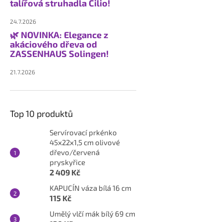
talířová struhadla Cilio!
24.7.2026
🌿 NOVINKA: Elegance z
akáciového dřeva od
ZASSENHAUS Solingen!
21.7.2026
Top 10 produktů
Servírovací prkénko
45x22x1,5 cm olivové
dřevo/červená
pryskyřice
2 409 Kč
KAPUCÍN váza bílá 16 cm
115 Kč
Umělý vlčí mák bílý 69 cm