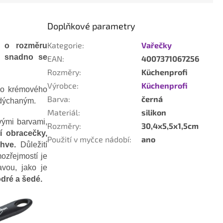
Doplňkové parametry
Kategorie
:
Vařečky
 o rozměru
a snadno se
EAN
:
4007371067256
Rozměry
:
Küchenprofi
Výrobce
:
Küchenprofi
ebo krémového
Barva
:
černá
nadýchaným.
Materiál
:
silikon
vými barvami,
Rozměry
:
30,4x5,5x1,5cm
í obracečky,
Použití v myčce nádobí
:
ano
hve.
Důležití
ozřejmostí je
vou, jako je
odré a šedé.