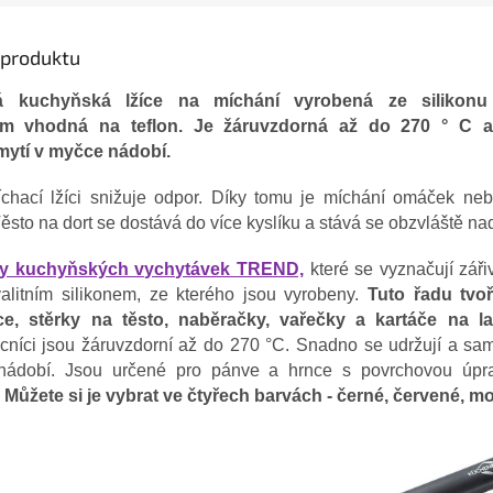
s produktu
 kuchyňská lžíce na míchání vyrobená ze silikonu
 cm vhodná na teflon. Je žáruvzdorná až do 270 ° C 
 mytí v myčce nádobí.
chací lžíci snižuje odpor. Díky tomu je míchání omáček n
Těsto na dort se dostává do více kyslíku a stává se obzvláště 
dy kuchyňských vychytávek TREND,
které se vyznačují záři
alitním silikonem, ze kterého jsou vyrobeny.
Tuto řadu tvoř
íce, stěrky na těsto, naběračky, vařečky a kartáče na la
cníci jsou žáruvzdorní až do 270 °C. Snadno se udržují a sam
nádobí. Jsou určené pro pánve a hrnce s povrchovou úpra
.
Můžete si je vybrat ve čtyřech barvách - černé, červené, m