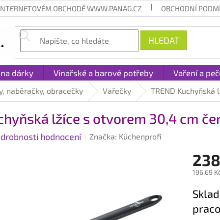
 INTERNETOVÉM OBCHODĚ WWW.PANAG.CZ
OBCHODNÍ PODM
HLEDAT
 na dárky
Vinařské a barové potřeby
Vaření a peč
y, naběračky, obracečky
Vařečky
TREND Kuchyňská l
hyňská lžíce s otvorem 30,4 cm če
drobnosti hodnocení
Značka:
Küchenprofi
238
196,69 K
Měrná
Sklad
cena:
praco