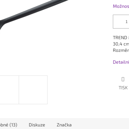
Možnost
TREND M
30,4 cm
Rozměry
Detailn
TISK
bné (13)
Diskuze
Značka