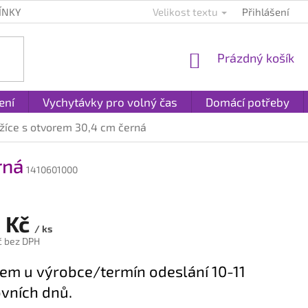
ÍNKY
KONTAKTY
PLATBA A DOPRAVA
Velikost textu
Přihlášení
REKLAMACE A
NÁKUPNÍ
Prázdný košík
KOŠÍK
ení
Vychytávky pro volný čas
Domácí potřeby
žíce s otvorem 30,4 cm černá
rná
1410601000
 Kč
/ ks
č bez DPH
em u výrobce/termín odeslání 10-11
vních dnů.