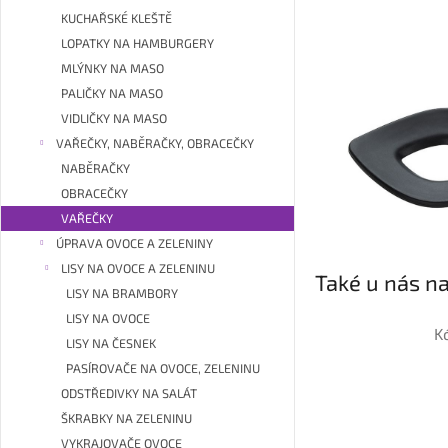
KUCHAŘSKÉ KLEŠTĚ
LOPATKY NA HAMBURGERY
MLÝNKY NA MASO
PALIČKY NA MASO
VIDLIČKY NA MASO
VAŘEČKY, NABĚRAČKY, OBRACEČKY
NABĚRAČKY
OBRACEČKY
VAŘEČKY
ÚPRAVA OVOCE A ZELENINY
LISY NA OVOCE A ZELENINU
Také u nás na
LISY NA BRAMBORY
LISY NA OVOCE
K
LISY NA ČESNEK
PASÍROVAČE NA OVOCE, ZELENINU
ODSTŘEDIVKY NA SALÁT
ŠKRABKY NA ZELENINU
VYKRAJOVAČE OVOCE