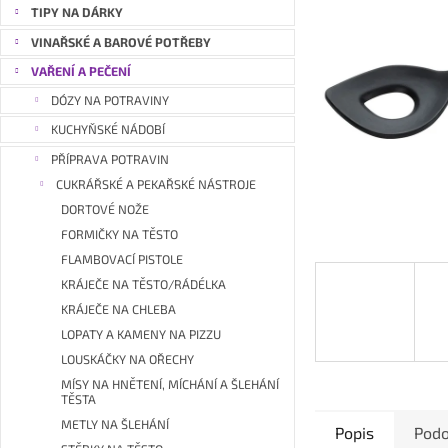
a
TIPY NA DÁRKY
n
VINAŘSKÉ A BAROVÉ POTŘEBY
e
VAŘENÍ A PEČENÍ
l
DÓZY NA POTRAVINY
KUCHYŇSKÉ NÁDOBÍ
PŘÍPRAVA POTRAVIN
CUKRÁŘSKÉ A PEKAŘSKÉ NÁSTROJE
DORTOVÉ NOŽE
FORMIČKY NA TĚSTO
FLAMBOVACÍ PISTOLE
KRÁJEČE NA TĚSTO/RÁDÉLKA
KRÁJEČE NA CHLEBA
LOPATY A KAMENY NA PIZZU
LOUSKÁČKY NA OŘECHY
MÍSY NA HNĚTENÍ, MÍCHÁNÍ A ŠLEHÁNÍ
TĚSTA
METLY NA ŠLEHÁNÍ
Popis
Podo