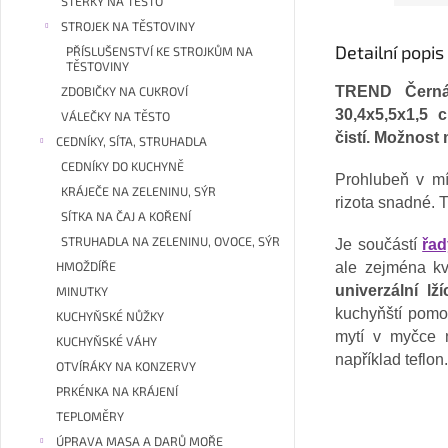
STĚRKY NA TĚSTO
STROJEK NA TĚSTOVINY
Detailní popi
PŘÍSLUŠENSTVÍ KE STROJKŮM NA
TĚSTOVINY
TREND Černá
ZDOBIČKY NA CUKROVÍ
30,4x5,5x1,5
VÁLEČKY NA TĚSTO
čistí. Možnost
CEDNÍKY, SÍTA, STRUHADLA
CEDNÍKY DO KUCHYNĚ
Prohlubeň v mí
KRÁJEČE NA ZELENINU, SÝR
rizota snadné. 
SÍTKA NA ČAJ A KOŘENÍ
STRUHADLA NA ZELENINU, OVOCE, SÝR
Je součástí
řa
HMOŽDÍŘE
ale zejména kv
univerzální lž
MINUTKY
kuchyňští pomo
KUCHYŇSKÉ NŮŽKY
mytí v myčce 
KUCHYŇSKÉ VÁHY
například teflon
OTVÍRÁKY NA KONZERVY
PRKÉNKA NA KRÁJENÍ
TEPLOMĚRY
ÚPRAVA MASA A DARŮ MOŘE