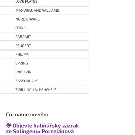
LOVE PLATES
MAXWELL AND WILLIAMS
NORDIC WARE
OPINEL
PARAMIT
PEUGEOT
PHILIPPI
SPRING
VACU VIN
ZASSENHAUS
ZWILLING J.A. HENCKELS
Co máme nového
🌟 Objevte kulinářský zázrak
ze Solingenu: Porcelánová