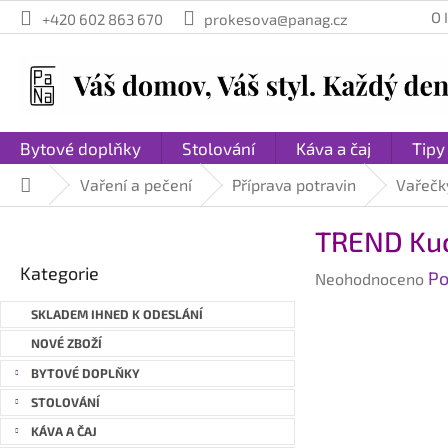
Přejít
O
+420 602 863 670
prokesova@panag.cz
na
obsah
Bytové doplňky
Stolování
Káva a čaj
Tipy
Vaření a pečení
Příprava potravin
Vařečk
Domů
P
TREND Kuc
o
Přeskočit
s
Kategorie
Průměrné
Po
kategorie
Neohodnoceno
t
hodnocení
r
SKLADEM IHNED K ODESLÁNÍ
produktu
a
je
NOVÉ ZBOŽÍ
n
0,0
BYTOVÉ DOPLŇKY
n
z
STOLOVÁNÍ
í
5
hvězdiček.
p
KÁVA A ČAJ