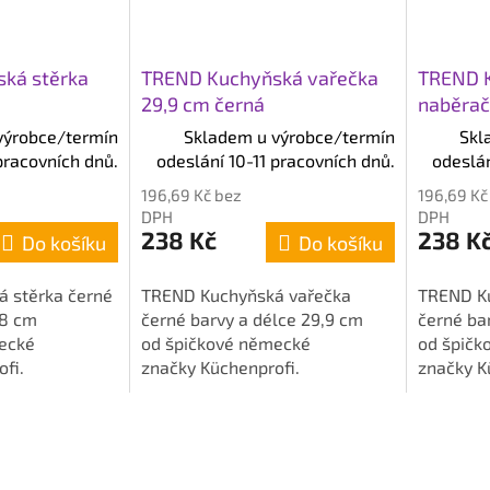
ká stěrka
TREND Kuchyňská vařečka
TREND 
29,9 cm černá
naběrač
výrobce/termín
Skladem u výrobce/termín
Skl
pracovních dnů.
odeslání 10-11 pracovních dnů.
odeslán
196,69 Kč bez
196,69 Kč
DPH
DPH
238 Kč
238 K
Do košíku
Do košíku
 stěrka černé
TREND Kuchyňská vařečka
TREND K
,8 cm
černé barvy a délce 29,9 cm
černé ba
ecké
od špičkové německé
od špičk
fi.
značky Küchenprofi.
značky K
x2,4 cm.
Rozměry: 29,9x5,5x2,5 cm.
28,2x9x2