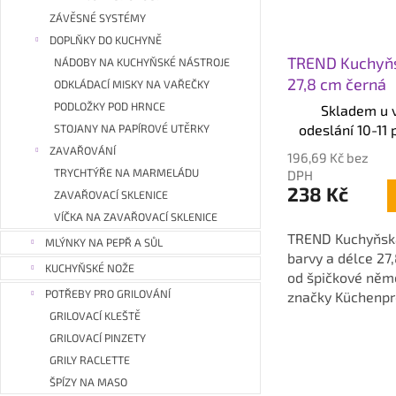
ZÁVĚSNÉ SYSTÉMY
DOPLŇKY DO KUCHYNĚ
TREND Kuchyňs
NÁDOBY NA KUCHYŇSKÉ NÁSTROJE
27,8 cm černá
ODKLÁDACÍ MISKY NA VAŘEČKY
PODLOŽKY POD HRNCE
Skladem u 
odeslání 10-11 
STOJANY NA PAPÍROVÉ UTĚRKY
ZAVAŘOVÁNÍ
196,69 Kč bez
TRYCHTÝŘE NA MARMELÁDU
DPH
238 Kč
ZAVAŘOVACÍ SKLENICE
VÍČKA NA ZAVAŘOVACÍ SKLENICE
TREND Kuchyňská
MLÝNKY NA PEPŘ A SŮL
barvy a délce 27
KUCHYŇSKÉ NOŽE
od špičkové něm
POTŘEBY PRO GRILOVÁNÍ
značky Küchenpro
Rozměry: 27,8x5
GRILOVACÍ KLEŠTĚ
GRILOVACÍ PINZETY
GRILY RACLETTE
ŠPÍZY NA MASO