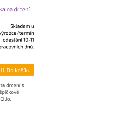
čka na drcení
Skladem u
výrobce/termín
odeslání 10-11
pracovních dnů.
Do košíku
na drcení s
špičkové
ilio.