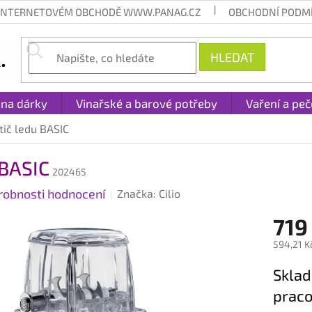
 INTERNETOVÉM OBCHODĚ WWW.PANAG.CZ
OBCHODNÍ PODM
HLEDAT
 na dárky
Vinařské a barové potřeby
Vaření a peč
tič ledu BASIC
 BASIC
202465
robnosti hodnocení
Značka:
Cilio
719
594,21 K
Měrná
Sklad
cena:
praco