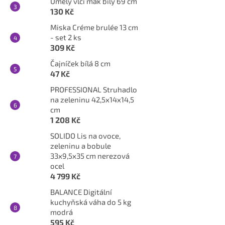
Umělý vlčí mák bílý 69 cm
130 Kč
Miska Créme brulée 13 cm
- set 2 ks
309 Kč
Čajníček bílá 8 cm
47 Kč
PROFESSIONAL Struhadlo
na zeleninu 42,5x14x14,5
cm
1 208 Kč
SOLIDO Lis na ovoce,
zeleninu a bobule
33x9,5x35 cm nerezová
ocel
4 799 Kč
BALANCE Digitální
kuchyňská váha do 5 kg
modrá
595 Kč