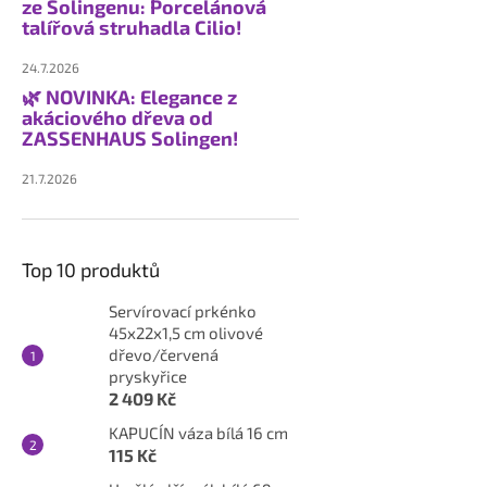
ze Solingenu: Porcelánová
talířová struhadla Cilio!
24.7.2026
🌿 NOVINKA: Elegance z
akáciového dřeva od
ZASSENHAUS Solingen!
21.7.2026
Top 10 produktů
Servírovací prkénko
45x22x1,5 cm olivové
dřevo/červená
pryskyřice
2 409 Kč
KAPUCÍN váza bílá 16 cm
115 Kč