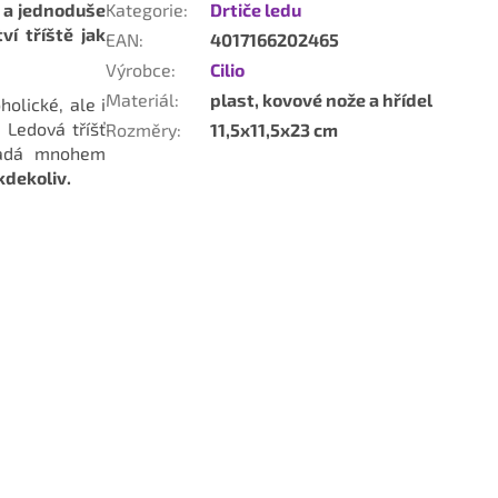
ý a jednoduše
Kategorie
:
Drtiče ledu
ví tříště jak
EAN
:
4017166202465
Výrobce
:
Cilio
Materiál
:
plast, kovové nože a hřídel
holické, ale i
 Ledová tříšť
Rozměry
:
11,5x11,5x23 cm
ypadá mnohem
kdekoliv.