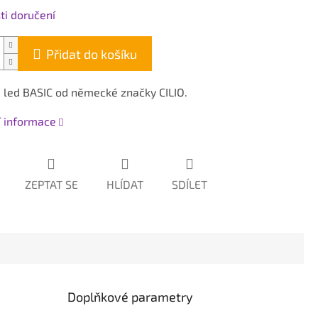
i doručení
Přidat do košíku
a led BASIC od německé značky CILIO.
í informace
ZEPTAT SE
HLÍDAT
SDÍLET
Doplňkové parametry