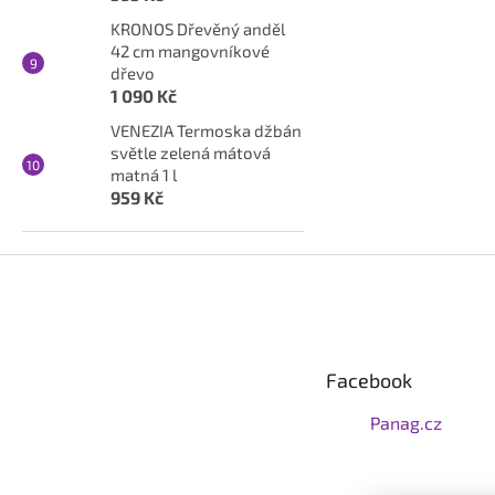
KRONOS Dřevěný anděl
42 cm mangovníkové
dřevo
1 090 Kč
VENEZIA Termoska džbán
světle zelená mátová
matná 1 l
959 Kč
Z
á
p
a
t
Facebook
í
Panag.cz