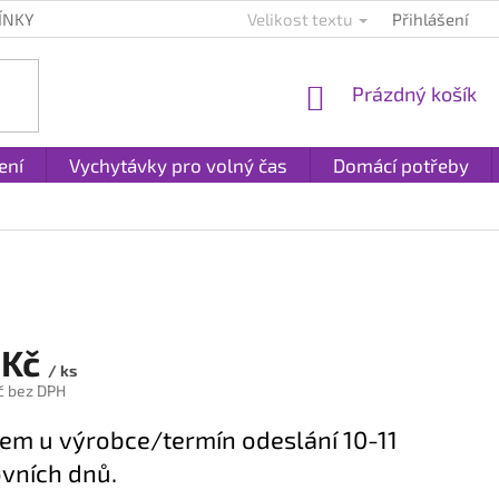
ÍNKY
KONTAKTY
PLATBA A DOPRAVA
Velikost textu
Přihlášení
REKLAMACE A
NÁKUPNÍ
Prázdný košík
KOŠÍK
ení
Vychytávky pro volný čas
Domácí potřeby
 Kč
/ ks
č bez DPH
em u výrobce/termín odeslání 10-11
vních dnů.