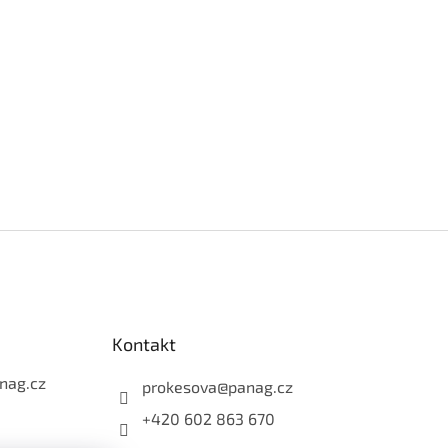
Kontakt
nag.cz
prokesova
@
panag.cz
+420 602 863 670