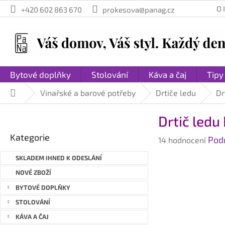
Přejít
O
+420 602 863 670
prokesova@panag.cz
na
obsah
Bytové doplňky
Stolování
Káva a čaj
Tipy
Vinařské a barové potřeby
Drtiče ledu
Dr
Domů
P
Drtič ledu
o
Přeskočit
s
Kategorie
Průměrné
Pod
kategorie
14 hodnocení
t
hodnocení
r
SKLADEM IHNED K ODESLÁNÍ
produktu
a
je
NOVÉ ZBOŽÍ
n
3,5
BYTOVÉ DOPLŇKY
n
z
STOLOVÁNÍ
í
5
hvězdiček.
p
KÁVA A ČAJ