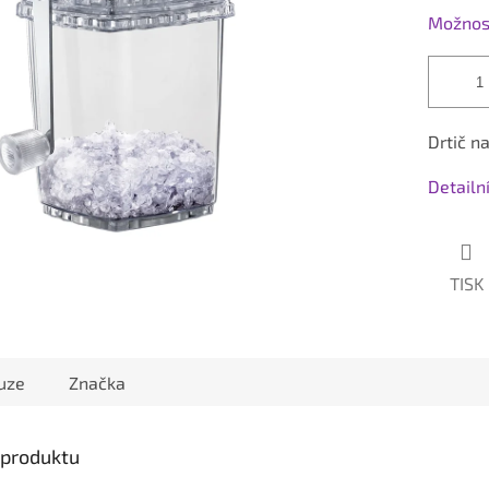
Možnost
Drtič n
Detailn
TISK
uze
Značka
s produktu