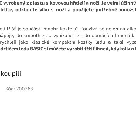
C vyrobený z plastu s kovovou hřídelí a noži. Je velmi účinn
rtíte, odklopíte víko s noži a použijete potřebné množst
li tříšť je součástí mnoha koktejlů. Používá se nejen na alko
nápoje, do smoothies a vynikající je i do domácích limonád.
 rychleji jako klasické kompaktní kostky ledu a také v
 drtičem ledu BASIC si můžete vyrobit tříšť ihned, kdykoliv a 
koupili
Kód:
200263