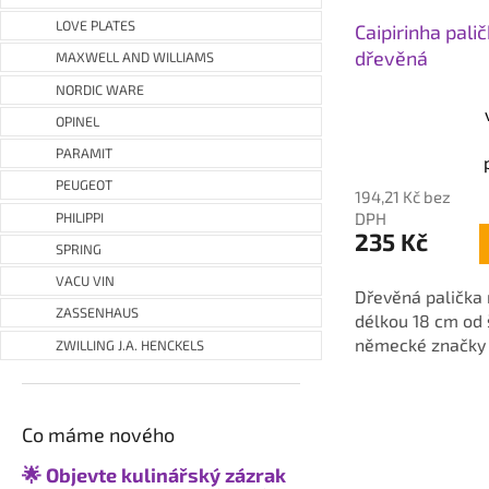
LOVE PLATES
Caipirinha pali
dřevěná
MAXWELL AND WILLIAMS
NORDIC WARE
OPINEL
Průměrné
hodnocení
PARAMIT
produktu
PEUGEOT
194,21 Kč bez
je
DPH
PHILIPPI
4,5
235 Kč
z
SPRING
5
VACU VIN
Dřevěná palička 
hvězdiček.
ZASSENHAUS
délkou 18 cm od 
německé značky C
ZWILLING J.A. HENCKELS
Co máme nového
🌟 Objevte kulinářský zázrak