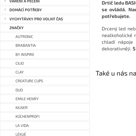
VAŘENÍ A PEČENÍ
Drtič ledu BASI
se ovládá. Nad
DOMÁCÍ POTŘEBY
potřebujete.
VYCHYTÁVKY PRO VOLNÝ ČAS
ZNAČKY
Drcený led nebo
nealkoholické 
AUTRONIC
chladí nápoje
BRABANTIA
dekorativněji.
S
BY INSPIRE
CILIO
Také u nás na
CLAY
CREATURE CUPS
DUO
EMILE HENRY
KILNER
KÜCHENPROFI
LA VIDA
LÉKUÉ