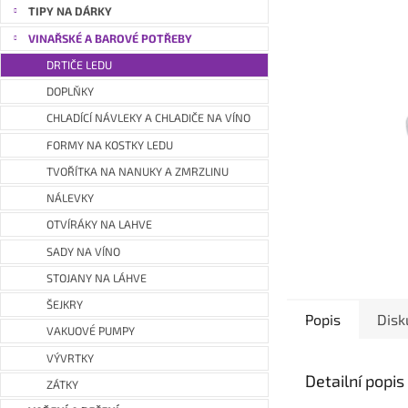
a
TIPY NA DÁRKY
n
VINAŘSKÉ A BAROVÉ POTŘEBY
e
DRTIČE LEDU
l
DOPLŇKY
CHLADÍCÍ NÁVLEKY A CHLADIČE NA VÍNO
FORMY NA KOSTKY LEDU
TVOŘÍTKA NA NANUKY A ZMRZLINU
NÁLEVKY
OTVÍRÁKY NA LAHVE
SADY NA VÍNO
STOJANY NA LÁHVE
ŠEJKRY
Popis
Disk
VAKUOVÉ PUMPY
VÝVRTKY
Detailní popi
ZÁTKY