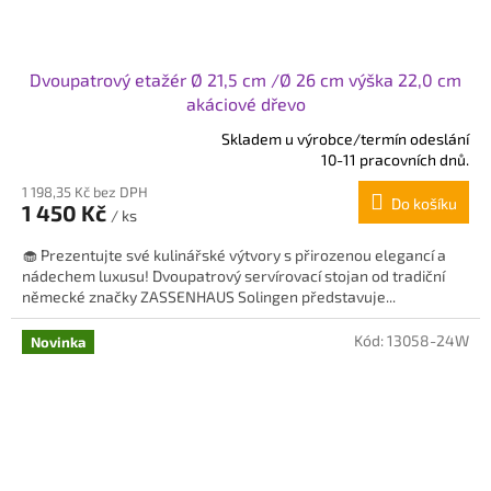
Dvoupatrový etažér Ø 21,5 cm /Ø 26 cm výška 22,0 cm
akáciové dřevo
Skladem u výrobce/termín odeslání
Průměrné
10-11 pracovních dnů.
hodnocení
1 198,35 Kč bez DPH
produktu
Do košíku
1 450 Kč
je
/ ks
5,0
🧁 Prezentujte své kulinářské výtvory s přirozenou elegancí a
z
nádechem luxusu! Dvoupatrový servírovací stojan od tradiční
5
německé značky ZASSENHAUS Solingen představuje...
hvězdiček.
Kód:
13058-24W
Novinka