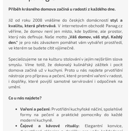
Příběh krásného domova začíná u radosti z každého dne.
Již od roku 2008 vnášíme do českých domácností
styl a
kvalitu, která přetrvává
. V internetovém obchodě Panag.cz
věříme, že domov není jen místo, kde bydlíme, ale prostor,
který nás definuje. Naše motto
„Váš domov, váš styl. Každý
den.“
je pro nás závazkem pomáhat vám vytvářet prostředí,
ve kterém se budete cítit výjimečně.
Specializujeme se na kulturu stolování v jejím nejširším slova
smyslu. Víme totiž, že dokonalý kulinářský zážitek i pocit
domova začíná už v kuchyni. Proto u nás najdete prvotřídní
nástroje pro přípravu a pečení, které promění vaření v radost,
i doplňky, které povýší samotné servírování i odpočinek na
umění.
Co u nás najdete?
Vaření a pečení:
Prvotřídní kuchyňské náčiní, spolehlivé
formy na pečení a praktické pomocníky do každé
moderní kuchyně.
Čajové a kávové rituály:
Elegantní konvice,