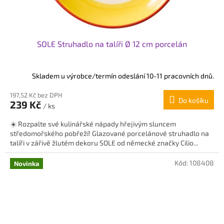
SOLE Struhadlo na talíři Ø 12 cm porcelán
Skladem u výrobce/termín odeslání 10-11 pracovních dnů.
197,52 Kč bez DPH
Do košíku
239 Kč
/ ks
☀️ Rozpalte své kulinářské nápady hřejivým sluncem
středomořského pobřeží! Glazované porcelánové struhadlo na
talíři v zářivě žlutém dekoru SOLE od německé značky Cilio...
Kód:
108408
Novinka