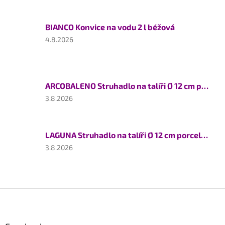
je
5
BIANCO Konvice na vodu 2 l béžová
z
5
Hodnocení
4.8.2026
hvězdiček.
produktu
je
5
z
ARCOBALENO Struhadlo na talíři Ø 12 cm porcelán
5
hvězdiček.
Hodnocení
3.8.2026
produktu
je
5
LAGUNA Struhadlo na talíři Ø 12 cm porcelán
z
5
Hodnocení
3.8.2026
hvězdiček.
produktu
je
5
z
Z
5
á
hvězdiček.
p