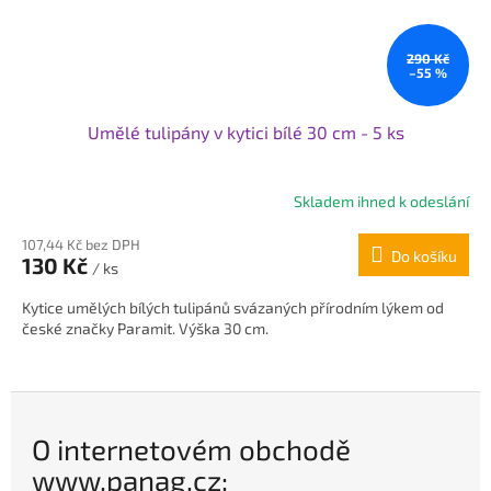
290 Kč
–55 %
Umělé tulipány v kytici bílé 30 cm - 5 ks
Skladem ihned k odeslání
Průměrné
hodnocení
107,44 Kč bez DPH
produktu
Do košíku
130 Kč
je
/ ks
5,0
Kytice umělých bílých tulipánů svázaných přírodním lýkem od
z
české značky Paramit. Výška 30 cm.
5
hvězdiček.
O internetovém obchodě
www.panag.cz: