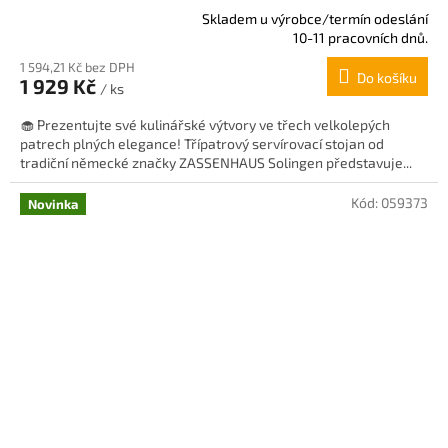
Skladem u výrobce/termín odeslání
Průměrné
10-11 pracovních dnů.
hodnocení
1 594,21 Kč bez DPH
produktu
Do košíku
1 929 Kč
je
/ ks
5,0
🧁 Prezentujte své kulinářské výtvory ve třech velkolepých
z
patrech plných elegance! Třípatrový servírovací stojan od
5
tradiční německé značky ZASSENHAUS Solingen představuje...
hvězdiček.
Kód:
059373
Novinka