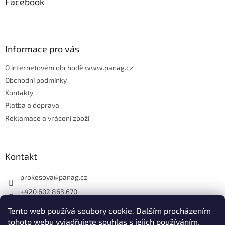
Facebook
a
t
í
Informace pro vás
O internetovém obchodě www.panag.cz
Obchodní podmínky
Kontakty
Platba a doprava
Reklamace a vrácení zboží
Kontakt
prokesova
@
panag.cz
+420 602 863 670
Tento web používá soubory cookie. Dalším procházením
tohoto webu vyjadřujete souhlas s jejich používáním.