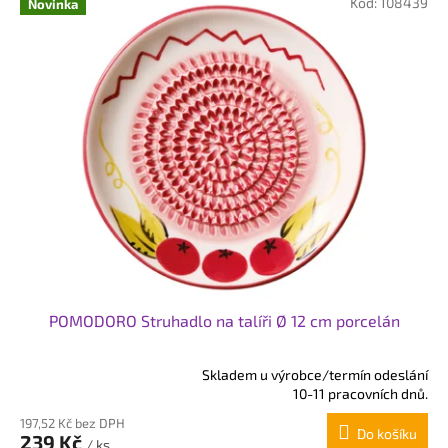
.
Kód:
108439
Novinka
c
z
:
POMODORO Struhadlo na talíři Ø 12 cm porcelán
Skladem u výrobce/termín odeslání
Průměrné
10-11 pracovních dnů.
hodnocení
197,52 Kč bez DPH
produktu
Do košíku
239 Kč
je
/ ks