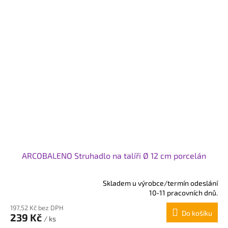
ARCOBALENO Struhadlo na talíři Ø 12 cm porcelán
Skladem u výrobce/termín odeslání
Průměrné
10-11 pracovních dnů.
hodnocení
197,52 Kč bez DPH
produktu
Do košíku
239 Kč
je
/ ks
5,0