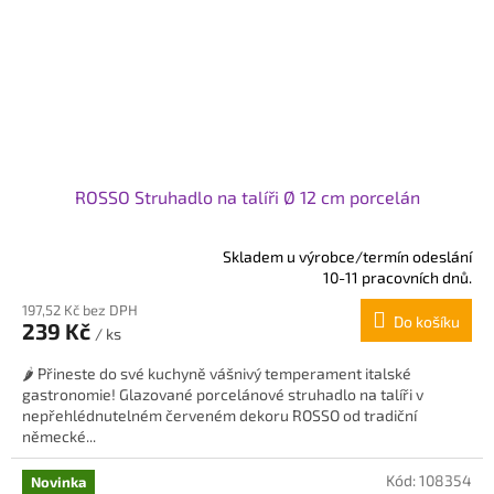
ROSSO Struhadlo na talíři Ø 12 cm porcelán
Skladem u výrobce/termín odeslání
Průměrné
10-11 pracovních dnů.
hodnocení
197,52 Kč bez DPH
produktu
Do košíku
239 Kč
je
/ ks
5,0
🌶️ Přineste do své kuchyně vášnivý temperament italské
z
gastronomie! Glazované porcelánové struhadlo na talíři v
5
nepřehlédnutelném červeném dekoru ROSSO od tradiční
hvězdiček.
německé...
Kód:
108354
Novinka