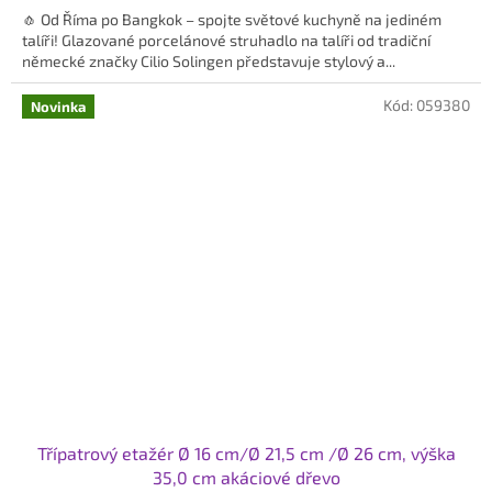
🧄 Od Říma po Bangkok – spojte světové kuchyně na jediném
z
talíři! Glazované porcelánové struhadlo na talíři od tradiční
5
německé značky Cilio Solingen představuje stylový a...
hvězdiček.
Kód:
059380
Novinka
Třípatrový etažér Ø 16 cm/Ø 21,5 cm /Ø 26 cm, výška
35,0 cm akáciové dřevo