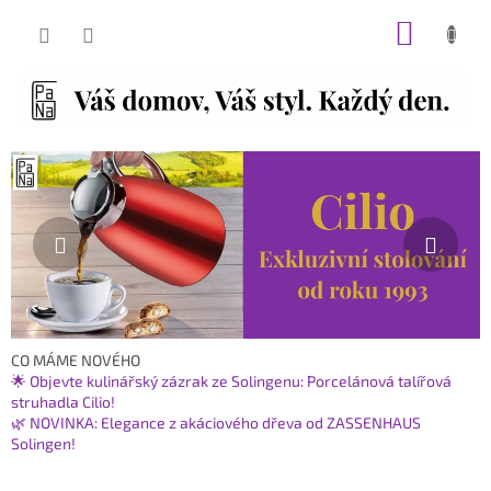
Přejít
NÁKUP
na
obsah
KOŠÍK
O
Předchozí
Násl
i
n
t
e
r
n
e
CO MÁME NOVÉHO
🌟 Objevte kulinářský zázrak ze Solingenu: Porcelánová talířová
t
struhadla Cilio!
o
🌿 NOVINKA: Elegance z akáciového dřeva od ZASSENHAUS
v
Solingen!
é