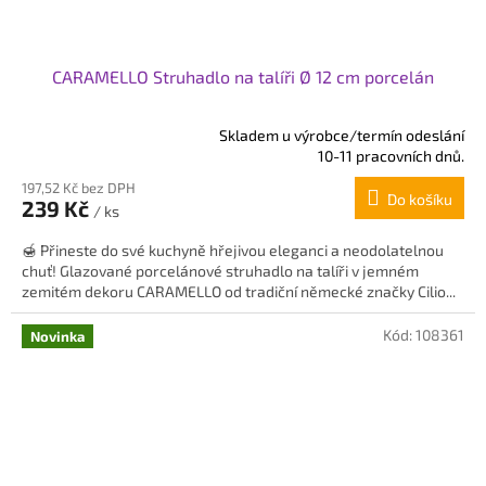
CARAMELLO Struhadlo na talíři Ø 12 cm porcelán
Skladem u výrobce/termín odeslání
Průměrné
10-11 pracovních dnů.
hodnocení
197,52 Kč bez DPH
produktu
Do košíku
239 Kč
je
/ ks
5,0
🍯 Přineste do své kuchyně hřejivou eleganci a neodolatelnou
z
chuť! Glazované porcelánové struhadlo na talíři v jemném
5
zemitém dekoru CARAMELLO od tradiční německé značky Cilio...
hvězdiček.
Kód:
108361
Novinka