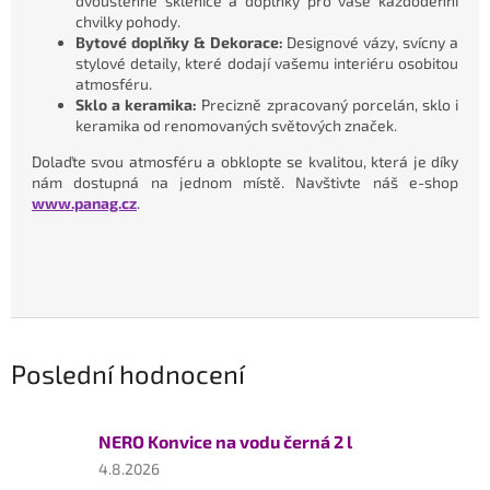
dvoustěnné sklenice a doplňky pro vaše každodenní
chvilky pohody.
Bytové doplňky & Dekorace:
Designové vázy, svícny a
stylové detaily, které dodají vašemu interiéru osobitou
atmosféru.
Sklo a keramika:
Precizně zpracovaný porcelán, sklo i
keramika od renomovaných světových značek.
Dolaďte svou atmosféru a obklopte se kvalitou, která je díky
nám dostupná na jednom místě. Navštivte náš e-shop
www.panag.cz
.
Poslední hodnocení
NERO Konvice na vodu černá 2 l
Hodnocení
4.8.2026
produktu