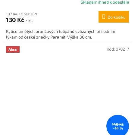
Skladem ihned k odeslání
Průměrné
hodnocení
107,44 Kč bez DPH
produktu
Do košíku
130 Kč
je
/ ks
5,0
Kytice umělých oranžových tulipánů svázaných přírodním
z
lýkem od české značky Paramit. Výška 30 cm.
5
hvězdiček.
Kód:
070217
Akce
140 Kč
–14 %