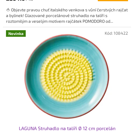
5,0
🍅 Objevte pravou chuť italského venkova s vůní čerstvých rajčat
z
a bylinek! Glazované porcelánové struhadlo na talíři s
5
roztomilým a veselým motivem rajčátek POMODORO od...
hvězdiček.
Kód:
108422
Novinka
LAGUNA Struhadlo na talíři Ø 12 cm porcelán