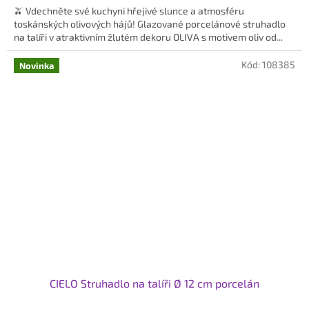
🫒 Vdechněte své kuchyni hřejivé slunce a atmosféru
toskánských olivových hájů! Glazované porcelánové struhadlo
na talíři v atraktivním žlutém dekoru OLIVA s motivem oliv od...
Kód:
108385
Novinka
CIELO Struhadlo na talíři Ø 12 cm porcelán