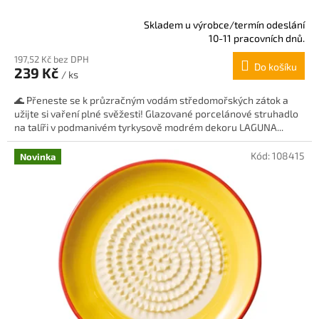
Skladem u výrobce/termín odeslání
Průměrné
10-11 pracovních dnů.
hodnocení
197,52 Kč bez DPH
produktu
Do košíku
239 Kč
je
/ ks
5,0
🌊 Přeneste se k průzračným vodám středomořských zátok a
z
užijte si vaření plné svěžesti! Glazované porcelánové struhadlo
5
na talíři v podmanivém tyrkysově modrém dekoru LAGUNA...
hvězdiček.
Kód:
108415
Novinka