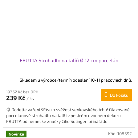
FRUTTA Struhadlo na talíři Ø 12 cm porcelán
Skladem u výrobce/termín odeslání 10-11 pracovních dnů.
197,52 Kč bez DPH
Do košíku
239 Kč
/ ks
🍋 Dodejte vaření šťávu a svěžest venkovského trhu! Glazované
porcelánové struhadlo na talíři v pestrém ovocném dekoru
FRUTTA od německé značky Cilio Solingen přináší do...
Kód:
108392
Novinka