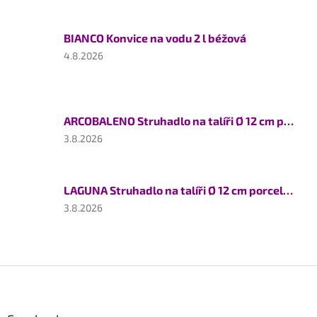
je
5
BIANCO Konvice na vodu 2 l béžová
z
5
Hodnocení
4.8.2026
hvězdiček.
produktu
je
5
z
ARCOBALENO Struhadlo na talíři Ø 12 cm porcelán
5
hvězdiček.
Hodnocení
3.8.2026
produktu
je
5
LAGUNA Struhadlo na talíři Ø 12 cm porcelán
z
5
Hodnocení
3.8.2026
hvězdiček.
produktu
je
5
z
Z
5
á
hvězdiček.
p