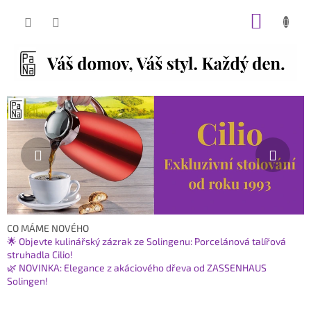
Přejít
NÁKUP
na
obsah
KOŠÍK
O
Předchozí
Násl
i
n
t
e
r
n
e
CO MÁME NOVÉHO
🌟 Objevte kulinářský zázrak ze Solingenu: Porcelánová talířová
t
struhadla Cilio!
o
🌿 NOVINKA: Elegance z akáciového dřeva od ZASSENHAUS
v
Solingen!
é