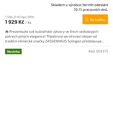
Skladem u výrobce/termín odeslání
Průměrné
10-11 pracovních dnů.
hodnocení
1 594,21 Kč bez DPH
produktu
Do košíku
1 929 Kč
je
/ ks
5,0
🧁 Prezentujte své kulinářské výtvory ve třech velkolepých
z
patrech plných elegance! Třípatrový servírovací stojan od
5
tradiční německé značky ZASSENHAUS Solingen představuje...
hvězdiček.
Kód:
059373
Novinka