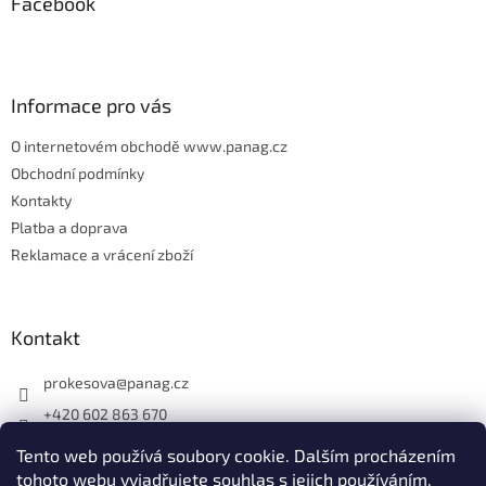
Facebook
a
t
í
Informace pro vás
O internetovém obchodě www.panag.cz
Obchodní podmínky
Kontakty
Platba a doprava
Reklamace a vrácení zboží
Kontakt
prokesova
@
panag.cz
+420 602 863 670
Tento web používá soubory cookie. Dalším procházením
tohoto webu vyjadřujete souhlas s jejich používáním.