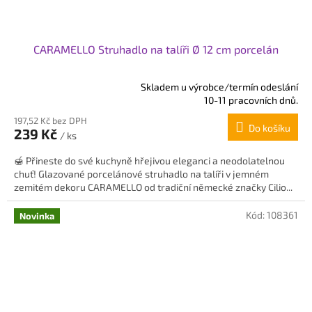
CARAMELLO Struhadlo na talíři Ø 12 cm porcelán
Skladem u výrobce/termín odeslání
Průměrné
10-11 pracovních dnů.
hodnocení
197,52 Kč bez DPH
produktu
Do košíku
239 Kč
je
/ ks
5,0
🍯 Přineste do své kuchyně hřejivou eleganci a neodolatelnou
z
chuť! Glazované porcelánové struhadlo na talíři v jemném
5
zemitém dekoru CARAMELLO od tradiční německé značky Cilio...
hvězdiček.
Kód:
108361
Novinka