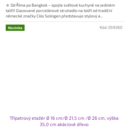
🧄 Od Říma po Bangkok – spojte světové kuchyně na jediném
z
talíři! Glazované porcelánové struhadlo na talíři od tradiční
5
německé značky Cilio Solingen představuje stylový a...
hvězdiček.
Kód:
059380
Novinka
Třípatrový etažér Ø 16 cm/Ø 21,5 cm /Ø 26 cm, výška
35,0 cm akáciové dřevo