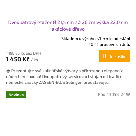
Dvoupatrový etažér Ø 21,5 cm /Ø 26 cm výška 22,0 cm
akáciové dřevo
Skladem u výrobce/termín odeslání
Průměrné
10-11 pracovních dnů.
hodnocení
1 198,35 Kč bez DPH
produktu
Do košíku
1 450 Kč
je
/ ks
5,0
🧁 Prezentujte své kulinářské výtvory s přirozenou elegancí a
z
nádechem luxusu! Dvoupatrový servírovací stojan od tradiční
5
německé značky ZASSENHAUS Solingen představuje...
hvězdiček.
Kód:
13058-24W
Novinka