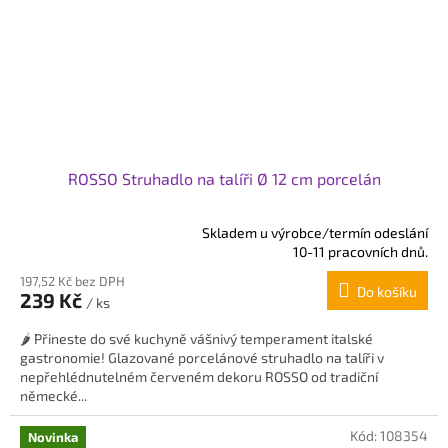
ROSSO Struhadlo na talíři Ø 12 cm porcelán
Skladem u výrobce/termín odeslání
Průměrné
10-11 pracovních dnů.
hodnocení
197,52 Kč bez DPH
produktu
Do košíku
239 Kč
je
/ ks
5,0
🌶️ Přineste do své kuchyně vášnivý temperament italské
z
gastronomie! Glazované porcelánové struhadlo na talíři v
5
nepřehlédnutelném červeném dekoru ROSSO od tradiční
hvězdiček.
německé...
Kód:
108354
Novinka