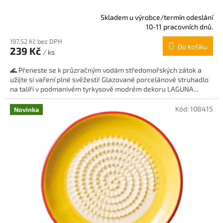
Skladem u výrobce/termín odeslání
Průměrné
10-11 pracovních dnů.
hodnocení
197,52 Kč bez DPH
produktu
Do košíku
239 Kč
je
/ ks
5,0
🌊 Přeneste se k průzračným vodám středomořských zátok a
z
užijte si vaření plné svěžesti! Glazované porcelánové struhadlo
5
na talíři v podmanivém tyrkysově modrém dekoru LAGUNA...
hvězdiček.
Kód:
108415
Novinka