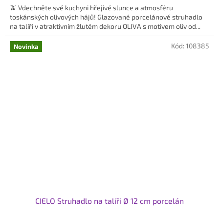
🫒 Vdechněte své kuchyni hřejivé slunce a atmosféru
toskánských olivových hájů! Glazované porcelánové struhadlo
na talíři v atraktivním žlutém dekoru OLIVA s motivem oliv od...
Kód:
108385
Novinka
CIELO Struhadlo na talíři Ø 12 cm porcelán