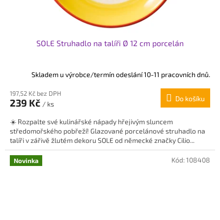
SOLE Struhadlo na talíři Ø 12 cm porcelán
Skladem u výrobce/termín odeslání 10-11 pracovních dnů.
197,52 Kč bez DPH
Do košíku
239 Kč
/ ks
☀️ Rozpalte své kulinářské nápady hřejivým sluncem
středomořského pobřeží! Glazované porcelánové struhadlo na
talíři v zářivě žlutém dekoru SOLE od německé značky Cilio...
Kód:
108408
Novinka