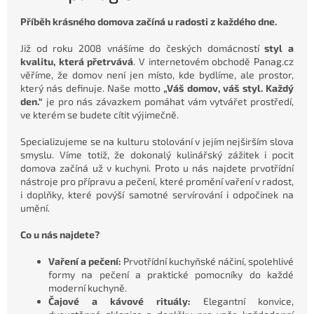
Příběh krásného domova začíná u radosti z každého dne.
Již od roku 2008 vnášíme do českých domácností
styl a
kvalitu, která přetrvává
. V internetovém obchodě Panag.cz
věříme, že domov není jen místo, kde bydlíme, ale prostor,
který nás definuje. Naše motto
„Váš domov, váš styl. Každý
den.“
je pro nás závazkem pomáhat vám vytvářet prostředí,
ve kterém se budete cítit výjimečně.
Specializujeme se na kulturu stolování v jejím nejširším slova
smyslu. Víme totiž, že dokonalý kulinářský zážitek i pocit
domova začíná už v kuchyni. Proto u nás najdete prvotřídní
nástroje pro přípravu a pečení, které promění vaření v radost,
i doplňky, které povýší samotné servírování i odpočinek na
umění.
Co u nás najdete?
Vaření a pečení:
Prvotřídní kuchyňské náčiní, spolehlivé
formy na pečení a praktické pomocníky do každé
moderní kuchyně.
Čajové a kávové rituály:
Elegantní konvice,