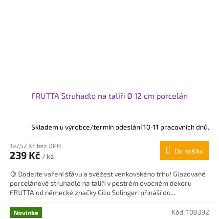
FRUTTA Struhadlo na talíři Ø 12 cm porcelán
Skladem u výrobce/termín odeslání 10-11 pracovních dnů.
197,52 Kč bez DPH
Do košíku
239 Kč
/ ks
🍋 Dodejte vaření šťávu a svěžest venkovského trhu! Glazované
porcelánové struhadlo na talíři v pestrém ovocném dekoru
FRUTTA od německé značky Cilio Solingen přináší do...
Kód:
108392
Novinka