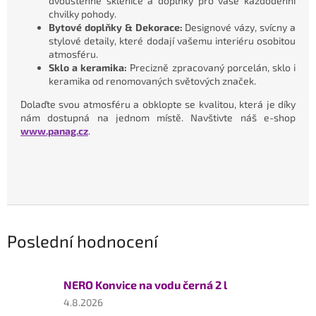
dvoustěnné sklenice a doplňky pro vaše každodenní
chvilky pohody.
Bytové doplňky & Dekorace:
Designové vázy, svícny a
stylové detaily, které dodají vašemu interiéru osobitou
atmosféru.
Sklo a keramika:
Precizně zpracovaný porcelán, sklo i
keramika od renomovaných světových značek.
Dolaďte svou atmosféru a obklopte se kvalitou, která je díky
nám dostupná na jednom místě. Navštivte náš e-shop
www.panag.cz
.
Poslední hodnocení
NERO Konvice na vodu černá 2 l
Hodnocení
4.8.2026
produktu