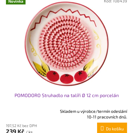
.
Kód:
108439
Novinka
c
z
:
POMODORO Struhadlo na talíři Ø 12 cm porcelán
Skladem u výrobce/termín odeslání
Průměrné
10-11 pracovních dnů.
hodnocení
197,52 Kč bez DPH
produktu
Do košíku
239 Kč
je
/ ks