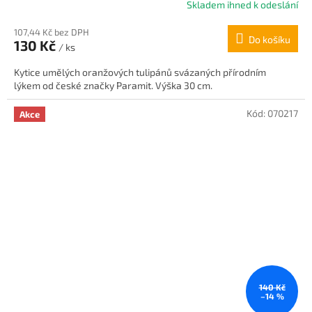
Skladem ihned k odeslání
Průměrné
hodnocení
107,44 Kč bez DPH
produktu
Do košíku
130 Kč
je
/ ks
5,0
Kytice umělých oranžových tulipánů svázaných přírodním
z
lýkem od české značky Paramit. Výška 30 cm.
5
hvězdiček.
Kód:
070217
Akce
140 Kč
–14 %