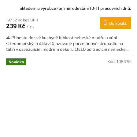
Skladem u výrobce/termín odeslání 10-11 pracovních dnů.
197,52 Kč bez DPH
Do košíku
239 Kč
/ ks
🌊 Přineste do své kuchyně lehkost nebeské modře a vůni
středomořských dálav! Glazované porcelánové struhadlo na
talíři v osvěžujícím modrém dekoru CIELO od tradiční německé...
Kód:
108378
Novinka