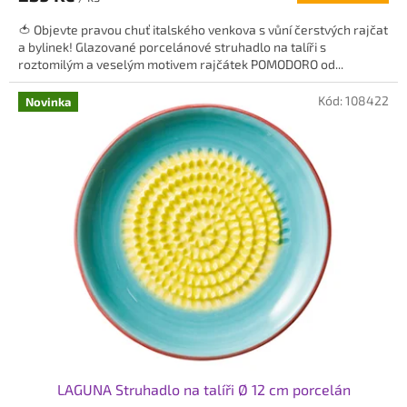
5,0
🍅 Objevte pravou chuť italského venkova s vůní čerstvých rajčat
z
a bylinek! Glazované porcelánové struhadlo na talíři s
5
roztomilým a veselým motivem rajčátek POMODORO od...
hvězdiček.
Kód:
108422
Novinka
LAGUNA Struhadlo na talíři Ø 12 cm porcelán