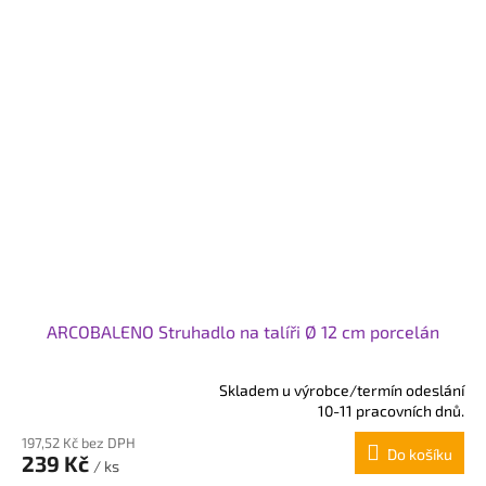
ARCOBALENO Struhadlo na talíři Ø 12 cm porcelán
Skladem u výrobce/termín odeslání
Průměrné
10-11 pracovních dnů.
hodnocení
197,52 Kč bez DPH
produktu
Do košíku
239 Kč
je
/ ks
5,0