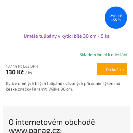
290 Kč
–55 %
Umělé tulipány v kytici bílé 30 cm - 5 ks
Skladem ihned k odeslání
Průměrné
hodnocení
107,44 Kč bez DPH
produktu
Do košíku
130 Kč
je
/ ks
5,0
Kytice umělých bílých tulipánů svázaných přírodním lýkem od
z
české značky Paramit. Výška 30 cm.
5
hvězdiček.
O internetovém obchodě
www.panag.cz: