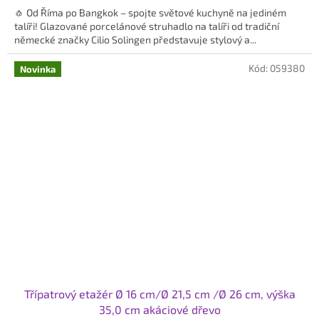
🧄 Od Říma po Bangkok – spojte světové kuchyně na jediném
z
talíři! Glazované porcelánové struhadlo na talíři od tradiční
5
německé značky Cilio Solingen představuje stylový a...
hvězdiček.
Kód:
059380
Novinka
Třípatrový etažér Ø 16 cm/Ø 21,5 cm /Ø 26 cm, výška
35,0 cm akáciové dřevo