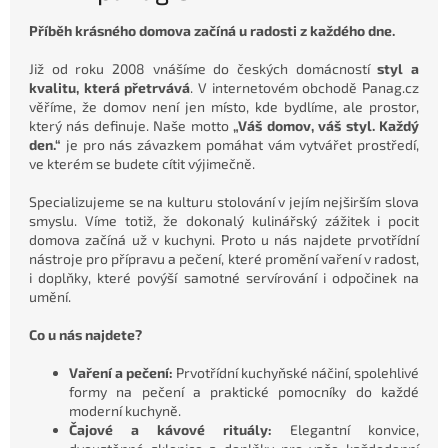
Příběh krásného domova začíná u radosti z každého dne.
Již od roku 2008 vnášíme do českých domácností
styl a
kvalitu, která přetrvává
. V internetovém obchodě Panag.cz
věříme, že domov není jen místo, kde bydlíme, ale prostor,
který nás definuje. Naše motto
„Váš domov, váš styl. Každý
den.“
je pro nás závazkem pomáhat vám vytvářet prostředí,
ve kterém se budete cítit výjimečně.
Specializujeme se na kulturu stolování v jejím nejširším slova
smyslu. Víme totiž, že dokonalý kulinářský zážitek i pocit
domova začíná už v kuchyni. Proto u nás najdete prvotřídní
nástroje pro přípravu a pečení, které promění vaření v radost,
i doplňky, které povýší samotné servírování i odpočinek na
umění.
Co u nás najdete?
Vaření a pečení:
Prvotřídní kuchyňské náčiní, spolehlivé
formy na pečení a praktické pomocníky do každé
moderní kuchyně.
Čajové a kávové rituály:
Elegantní konvice,