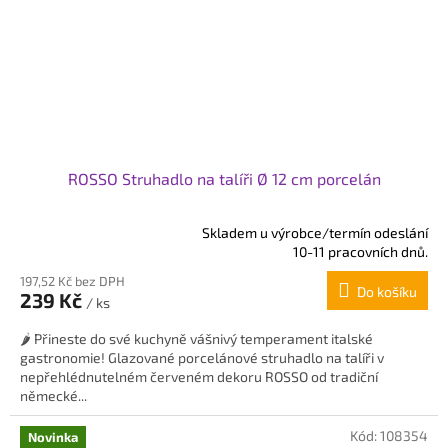
ROSSO Struhadlo na talíři Ø 12 cm porcelán
Skladem u výrobce/termín odeslání
Průměrné
10-11 pracovních dnů.
hodnocení
197,52 Kč bez DPH
produktu
Do košíku
239 Kč
je
/ ks
5,0
🌶️ Přineste do své kuchyně vášnivý temperament italské
z
gastronomie! Glazované porcelánové struhadlo na talíři v
5
nepřehlédnutelném červeném dekoru ROSSO od tradiční
hvězdiček.
německé...
Kód:
108354
Novinka