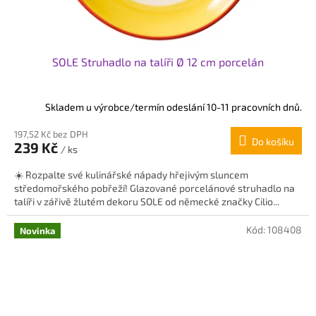
SOLE Struhadlo na talíři Ø 12 cm porcelán
Skladem u výrobce/termín odeslání 10-11 pracovních dnů.
197,52 Kč bez DPH
Do košíku
239 Kč
/ ks
☀️ Rozpalte své kulinářské nápady hřejivým sluncem
středomořského pobřeží! Glazované porcelánové struhadlo na
talíři v zářivě žlutém dekoru SOLE od německé značky Cilio...
Kód:
108408
Novinka