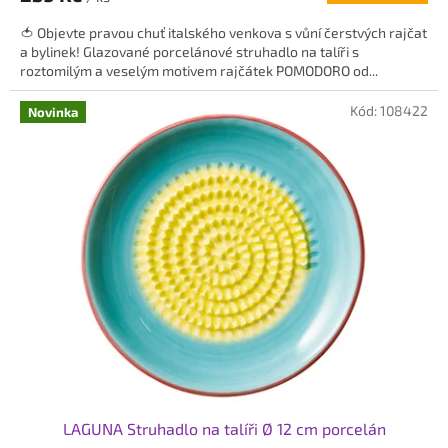
5,0
🍅 Objevte pravou chuť italského venkova s vůní čerstvých rajčat
z
a bylinek! Glazované porcelánové struhadlo na talíři s
5
roztomilým a veselým motivem rajčátek POMODORO od...
hvězdiček.
Kód:
108422
Novinka
LAGUNA Struhadlo na talíři Ø 12 cm porcelán