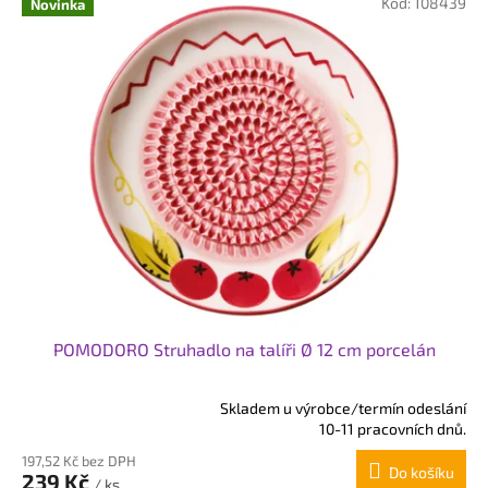
.
Kód:
108439
Novinka
c
z
:
POMODORO Struhadlo na talíři Ø 12 cm porcelán
Skladem u výrobce/termín odeslání
Průměrné
10-11 pracovních dnů.
hodnocení
197,52 Kč bez DPH
produktu
Do košíku
239 Kč
je
/ ks