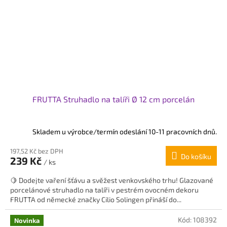
FRUTTA Struhadlo na talíři Ø 12 cm porcelán
Skladem u výrobce/termín odeslání 10-11 pracovních dnů.
197,52 Kč bez DPH
Do košíku
239 Kč
/ ks
🍋 Dodejte vaření šťávu a svěžest venkovského trhu! Glazované
porcelánové struhadlo na talíři v pestrém ovocném dekoru
FRUTTA od německé značky Cilio Solingen přináší do...
Kód:
108392
Novinka