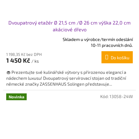
Dvoupatrový etažér Ø 21,5 cm /Ø 26 cm výška 22,0 cm
akáciové dřevo
Skladem u výrobce/termín odeslání
Průměrné
10-11 pracovních dnů.
hodnocení
1 198,35 Kč bez DPH
produktu
Do košíku
1 450 Kč
je
/ ks
5,0
🧁 Prezentujte své kulinářské výtvory s přirozenou elegancí a
z
nádechem luxusu! Dvoupatrový servírovací stojan od tradiční
5
německé značky ZASSENHAUS Solingen představuje...
hvězdiček.
Kód:
13058-24W
Novinka