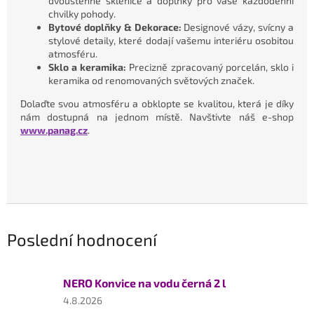
dvoustěnné sklenice a doplňky pro vaše každodenní
chvilky pohody.
Bytové doplňky & Dekorace:
Designové vázy, svícny a
stylové detaily, které dodají vašemu interiéru osobitou
atmosféru.
Sklo a keramika:
Precizně zpracovaný porcelán, sklo i
keramika od renomovaných světových značek.
Dolaďte svou atmosféru a obklopte se kvalitou, která je díky
nám dostupná na jednom místě. Navštivte náš e-shop
www.panag.cz
.
Poslední hodnocení
NERO Konvice na vodu černá 2 l
Hodnocení
4.8.2026
produktu