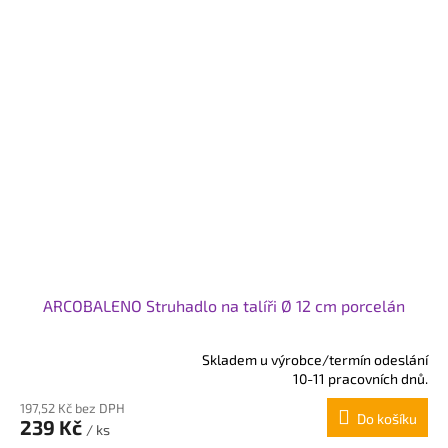
ARCOBALENO Struhadlo na talíři Ø 12 cm porcelán
Skladem u výrobce/termín odeslání
Průměrné
10-11 pracovních dnů.
hodnocení
197,52 Kč bez DPH
produktu
Do košíku
239 Kč
je
/ ks
5,0