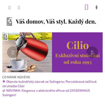
Přejít
NÁKUP
na
obsah
KOŠÍK
O
Předchozí
Násl
i
n
t
e
r
n
e
CO MÁME NOVÉHO
🌟 Objevte kulinářský zázrak ze Solingenu: Porcelánová talířová
t
struhadla Cilio!
o
🌿 NOVINKA: Elegance z akáciového dřeva od ZASSENHAUS
v
Solingen!
é