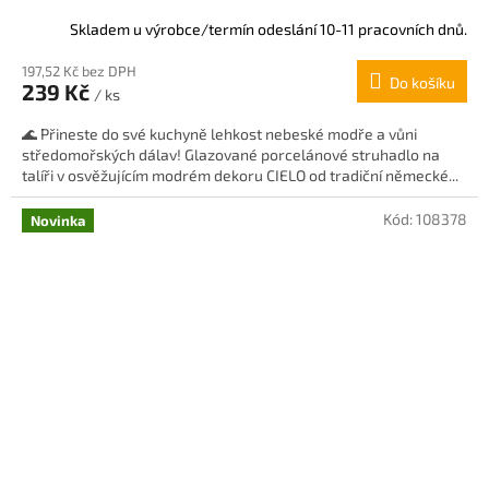
Skladem u výrobce/termín odeslání 10-11 pracovních dnů.
197,52 Kč bez DPH
Do košíku
239 Kč
/ ks
🌊 Přineste do své kuchyně lehkost nebeské modře a vůni
středomořských dálav! Glazované porcelánové struhadlo na
talíři v osvěžujícím modrém dekoru CIELO od tradiční německé...
Kód:
108378
Novinka