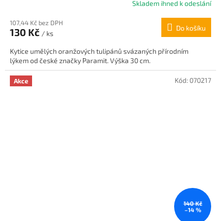
Skladem ihned k odeslání
Průměrné
hodnocení
107,44 Kč bez DPH
produktu
Do košíku
130 Kč
je
/ ks
5,0
Kytice umělých oranžových tulipánů svázaných přírodním
z
lýkem od české značky Paramit. Výška 30 cm.
5
hvězdiček.
Kód:
070217
Akce
140 Kč
–14 %