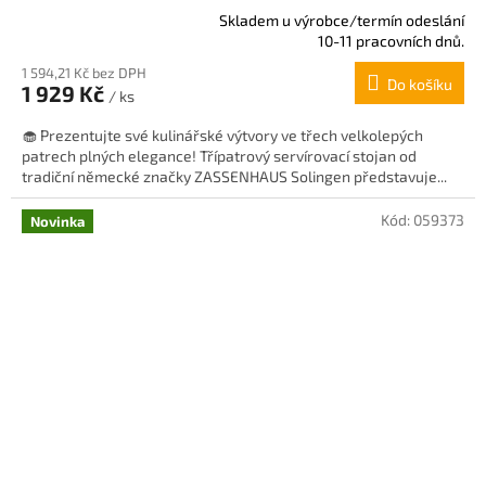
Skladem u výrobce/termín odeslání
Průměrné
10-11 pracovních dnů.
hodnocení
1 594,21 Kč bez DPH
produktu
Do košíku
1 929 Kč
je
/ ks
5,0
🧁 Prezentujte své kulinářské výtvory ve třech velkolepých
z
patrech plných elegance! Třípatrový servírovací stojan od
5
tradiční německé značky ZASSENHAUS Solingen představuje...
hvězdiček.
Kód:
059373
Novinka