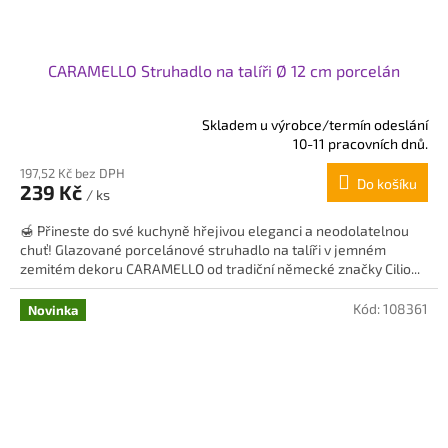
CARAMELLO Struhadlo na talíři Ø 12 cm porcelán
Skladem u výrobce/termín odeslání
Průměrné
10-11 pracovních dnů.
hodnocení
197,52 Kč bez DPH
produktu
Do košíku
239 Kč
je
/ ks
5,0
🍯 Přineste do své kuchyně hřejivou eleganci a neodolatelnou
z
chuť! Glazované porcelánové struhadlo na talíři v jemném
5
zemitém dekoru CARAMELLO od tradiční německé značky Cilio...
hvězdiček.
Kód:
108361
Novinka