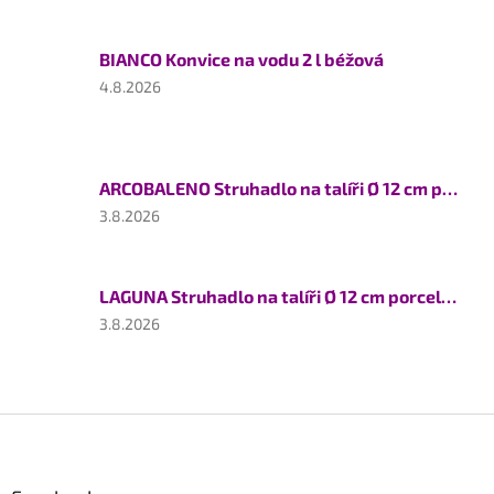
je
5
BIANCO Konvice na vodu 2 l béžová
z
5
Hodnocení
4.8.2026
hvězdiček.
produktu
je
5
z
ARCOBALENO Struhadlo na talíři Ø 12 cm porcelán
5
hvězdiček.
Hodnocení
3.8.2026
produktu
je
5
LAGUNA Struhadlo na talíři Ø 12 cm porcelán
z
5
Hodnocení
3.8.2026
hvězdiček.
produktu
je
5
z
Z
5
á
hvězdiček.
p