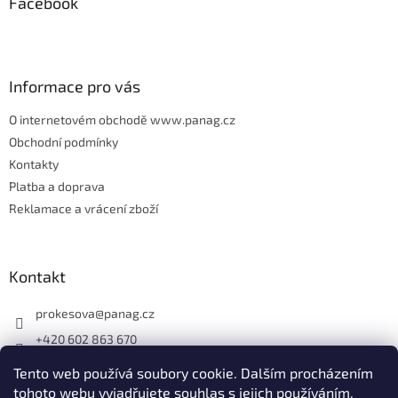
Facebook
a
t
í
Informace pro vás
O internetovém obchodě www.panag.cz
Obchodní podmínky
Kontakty
Platba a doprava
Reklamace a vrácení zboží
Kontakt
prokesova
@
panag.cz
+420 602 863 670
Tento web používá soubory cookie. Dalším procházením
tohoto webu vyjadřujete souhlas s jejich používáním.