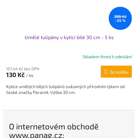
290 Kč
–55 %
Umělé tulipány v kytici bílé 30 cm - 5 ks
Skladem ihned k odeslání
Průměrné
hodnocení
107,44 Kč bez DPH
produktu
Do košíku
130 Kč
je
/ ks
5,0
Kytice umělých bílých tulipánů svázaných přírodním lýkem od
z
české značky Paramit. Výška 30 cm.
5
hvězdiček.
O internetovém obchodě
www.panag.cz: