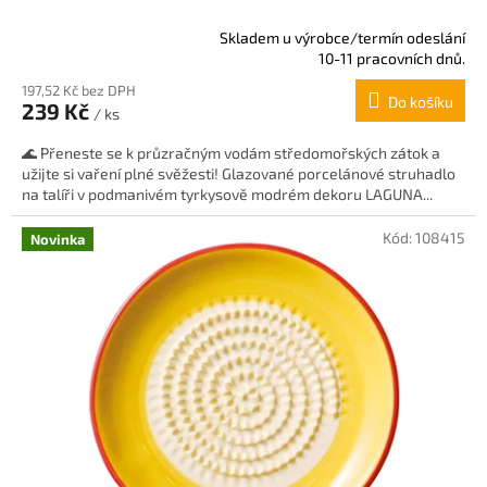
Skladem u výrobce/termín odeslání
Průměrné
10-11 pracovních dnů.
hodnocení
197,52 Kč bez DPH
produktu
Do košíku
239 Kč
je
/ ks
5,0
🌊 Přeneste se k průzračným vodám středomořských zátok a
z
užijte si vaření plné svěžesti! Glazované porcelánové struhadlo
5
na talíři v podmanivém tyrkysově modrém dekoru LAGUNA...
hvězdiček.
Kód:
108415
Novinka