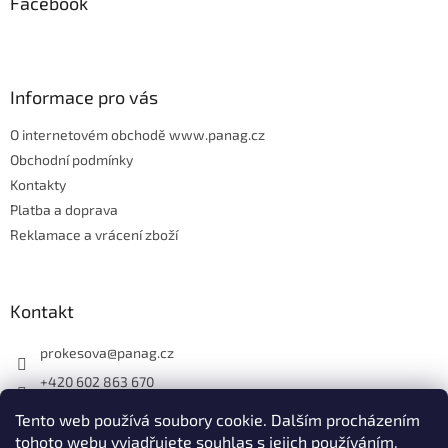
Facebook
a
t
í
Informace pro vás
O internetovém obchodě www.panag.cz
Obchodní podmínky
Kontakty
Platba a doprava
Reklamace a vrácení zboží
Kontakt
prokesova
@
panag.cz
+420 602 863 670
Tento web používá soubory cookie. Dalším procházením
tohoto webu vyjadřujete souhlas s jejich používáním.