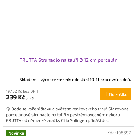
FRUTTA Struhadlo na talíři Ø 12 cm porcelán
Skladem u výrobce/termín odeslání 10-11 pracovních dnů.
197,52 Kč bez DPH
Do košíku
239 Kč
/ ks
🍋 Dodejte vaření šťávu a svěžest venkovského trhu! Glazované
porcelánové struhadlo na talíři v pestrém ovocném dekoru
FRUTTA od německé značky Cilio Solingen přináší do...
Kód:
108392
Novinka