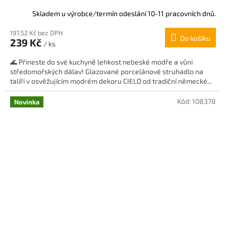
Skladem u výrobce/termín odeslání 10-11 pracovních dnů.
197,52 Kč bez DPH
Do košíku
239 Kč
/ ks
🌊 Přineste do své kuchyně lehkost nebeské modře a vůni
středomořských dálav! Glazované porcelánové struhadlo na
talíři v osvěžujícím modrém dekoru CIELO od tradiční německé...
Kód:
108378
Novinka