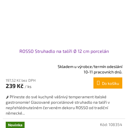
ROSSO Struhadlo na talíři Ø 12 cm porcelán
Skladem u výrobce/termín odeslání
Průměrné
10-11 pracovních dnů.
hodnocení
197,52 Kč bez DPH
produktu
Do košíku
239 Kč
je
/ ks
5,0
🌶️ Přineste do své kuchyně vášnivý temperament italské
z
gastronomie! Glazované porcelánové struhadlo na talíři v
5
nepřehlédnutelném červeném dekoru ROSSO od tradiční
hvězdiček.
německé...
Kód:
108354
Novinka