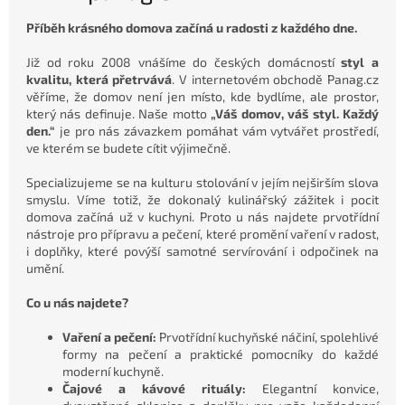
Příběh krásného domova začíná u radosti z každého dne.
Již od roku 2008 vnášíme do českých domácností
styl a
kvalitu, která přetrvává
. V internetovém obchodě Panag.cz
věříme, že domov není jen místo, kde bydlíme, ale prostor,
který nás definuje. Naše motto
„Váš domov, váš styl. Každý
den.“
je pro nás závazkem pomáhat vám vytvářet prostředí,
ve kterém se budete cítit výjimečně.
Specializujeme se na kulturu stolování v jejím nejširším slova
smyslu. Víme totiž, že dokonalý kulinářský zážitek i pocit
domova začíná už v kuchyni. Proto u nás najdete prvotřídní
nástroje pro přípravu a pečení, které promění vaření v radost,
i doplňky, které povýší samotné servírování i odpočinek na
umění.
Co u nás najdete?
Vaření a pečení:
Prvotřídní kuchyňské náčiní, spolehlivé
formy na pečení a praktické pomocníky do každé
moderní kuchyně.
Čajové a kávové rituály:
Elegantní konvice,