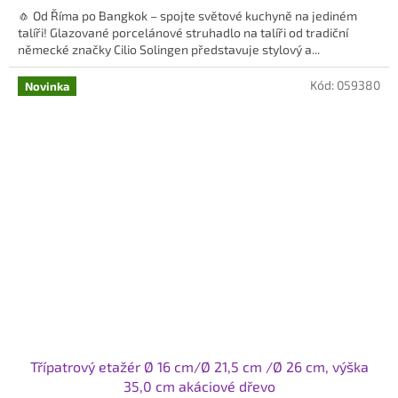
🧄 Od Říma po Bangkok – spojte světové kuchyně na jediném
z
talíři! Glazované porcelánové struhadlo na talíři od tradiční
5
německé značky Cilio Solingen představuje stylový a...
hvězdiček.
Kód:
059380
Novinka
Třípatrový etažér Ø 16 cm/Ø 21,5 cm /Ø 26 cm, výška
35,0 cm akáciové dřevo