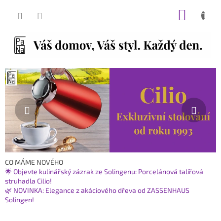
Přejít
NÁKUP
na
obsah
KOŠÍK
O
Předchozí
Násl
i
n
t
e
r
n
e
CO MÁME NOVÉHO
🌟 Objevte kulinářský zázrak ze Solingenu: Porcelánová talířová
t
struhadla Cilio!
o
🌿 NOVINKA: Elegance z akáciového dřeva od ZASSENHAUS
v
Solingen!
é