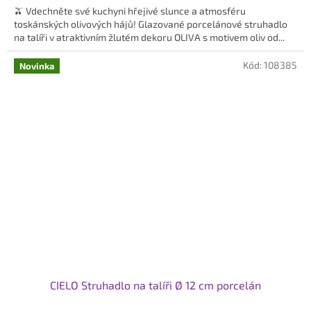
🫒 Vdechněte své kuchyni hřejivé slunce a atmosféru
toskánských olivových hájů! Glazované porcelánové struhadlo
na talíři v atraktivním žlutém dekoru OLIVA s motivem oliv od...
Kód:
108385
Novinka
CIELO Struhadlo na talíři Ø 12 cm porcelán