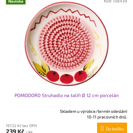
.
Kód:
108439
Novinka
c
z
:
POMODORO Struhadlo na talíři Ø 12 cm porcelán
Skladem u výrobce/termín odeslání
Průměrné
10-11 pracovních dnů.
hodnocení
197,52 Kč bez DPH
produktu
Do košíku
239 Kč
je
/ ks