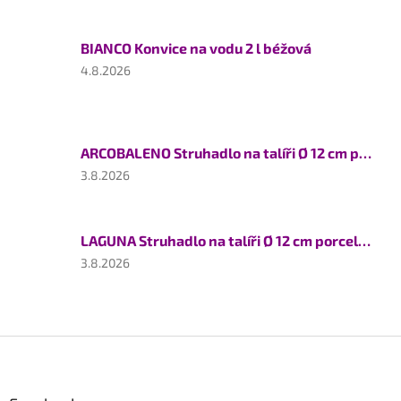
je
5
BIANCO Konvice na vodu 2 l béžová
z
5
Hodnocení
4.8.2026
hvězdiček.
produktu
je
5
z
ARCOBALENO Struhadlo na talíři Ø 12 cm porcelán
5
hvězdiček.
Hodnocení
3.8.2026
produktu
je
5
LAGUNA Struhadlo na talíři Ø 12 cm porcelán
z
5
Hodnocení
3.8.2026
hvězdiček.
produktu
je
5
z
Z
5
á
hvězdiček.
p