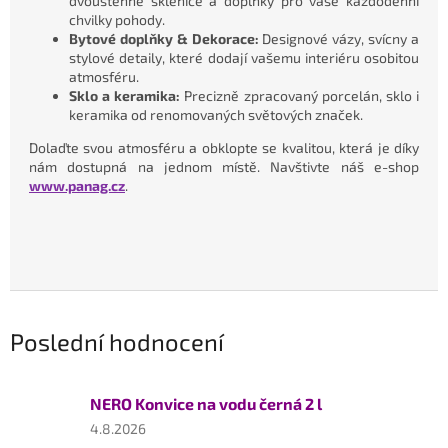
dvoustěnné sklenice a doplňky pro vaše každodenní
chvilky pohody.
Bytové doplňky & Dekorace:
Designové vázy, svícny a
stylové detaily, které dodají vašemu interiéru osobitou
atmosféru.
Sklo a keramika:
Precizně zpracovaný porcelán, sklo i
keramika od renomovaných světových značek.
Dolaďte svou atmosféru a obklopte se kvalitou, která je díky
nám dostupná na jednom místě. Navštivte náš e-shop
www.panag.cz
.
Poslední hodnocení
NERO Konvice na vodu černá 2 l
Hodnocení
4.8.2026
produktu