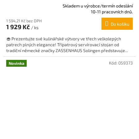
Skladem u výrobce/termín odeslání
Průměrné
10-11 pracovních dnů.
hodnocení
1 594,21 Kč bez DPH
produktu
Do košíku
1 929 Kč
je
/ ks
5,0
🧁 Prezentujte své kulinářské výtvory ve třech velkolepých
z
patrech plných elegance! Třípatrový servírovací stojan od
5
tradiční německé značky ZASSENHAUS Solingen představuje...
hvězdiček.
Kód:
059373
Novinka