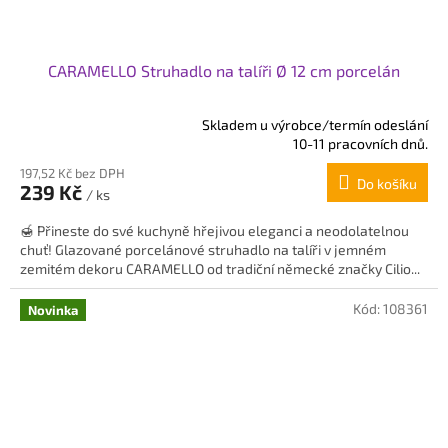
CARAMELLO Struhadlo na talíři Ø 12 cm porcelán
Skladem u výrobce/termín odeslání
Průměrné
10-11 pracovních dnů.
hodnocení
197,52 Kč bez DPH
produktu
Do košíku
239 Kč
je
/ ks
5,0
🍯 Přineste do své kuchyně hřejivou eleganci a neodolatelnou
z
chuť! Glazované porcelánové struhadlo na talíři v jemném
5
zemitém dekoru CARAMELLO od tradiční německé značky Cilio...
hvězdiček.
Kód:
108361
Novinka