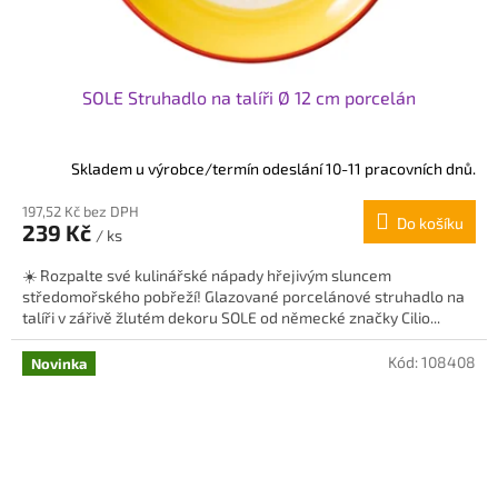
SOLE Struhadlo na talíři Ø 12 cm porcelán
Skladem u výrobce/termín odeslání 10-11 pracovních dnů.
197,52 Kč bez DPH
Do košíku
239 Kč
/ ks
☀️ Rozpalte své kulinářské nápady hřejivým sluncem
středomořského pobřeží! Glazované porcelánové struhadlo na
talíři v zářivě žlutém dekoru SOLE od německé značky Cilio...
Kód:
108408
Novinka