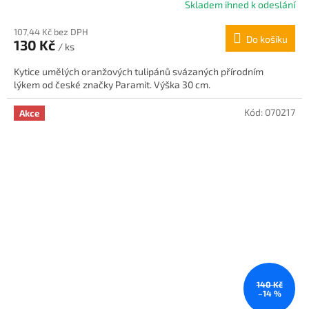
Skladem ihned k odeslání
Průměrné
hodnocení
107,44 Kč bez DPH
produktu
Do košíku
130 Kč
je
/ ks
5,0
Kytice umělých oranžových tulipánů svázaných přírodním
z
lýkem od české značky Paramit. Výška 30 cm.
5
hvězdiček.
Kód:
070217
Akce
140 Kč
–14 %