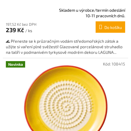
Skladem u výrobce/termín odeslání
Průměrné
10-11 pracovních dnů.
hodnocení
197,52 Kč bez DPH
produktu
Do košíku
239 Kč
je
/ ks
5,0
🌊 Přeneste se k průzračným vodám středomořských zátok a
z
užijte si vaření plné svěžesti! Glazované porcelánové struhadlo
5
na talíři v podmanivém tyrkysově modrém dekoru LAGUNA...
hvězdiček.
Kód:
108415
Novinka