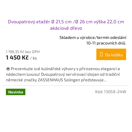
Dvoupatrový etažér Ø 21,5 cm /Ø 26 cm výška 22,0 cm
akáciové dřevo
Skladem u výrobce/termín odeslání
Průměrné
10-11 pracovních dnů.
hodnocení
1 198,35 Kč bez DPH
produktu
Do košíku
1 450 Kč
je
/ ks
5,0
🧁 Prezentujte své kulinářské výtvory s přirozenou elegancí a
z
nádechem luxusu! Dvoupatrový servírovací stojan od tradiční
5
německé značky ZASSENHAUS Solingen představuje...
hvězdiček.
Kód:
13058-24W
Novinka