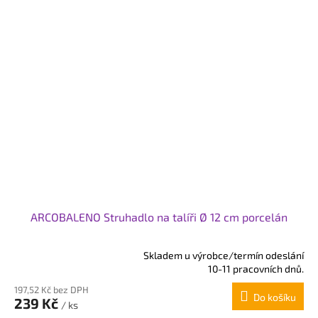
ARCOBALENO Struhadlo na talíři Ø 12 cm porcelán
Skladem u výrobce/termín odeslání
Průměrné
10-11 pracovních dnů.
hodnocení
197,52 Kč bez DPH
produktu
Do košíku
239 Kč
je
/ ks
5,0