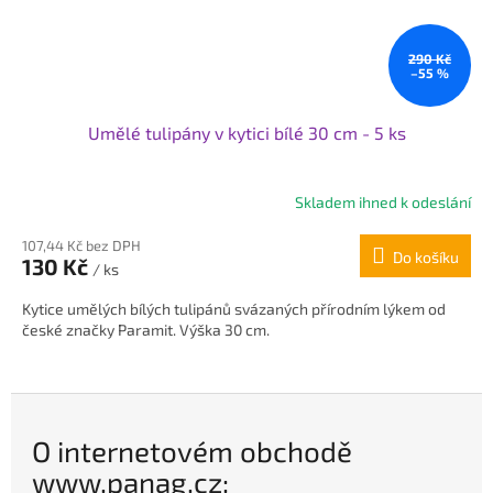
290 Kč
–55 %
Umělé tulipány v kytici bílé 30 cm - 5 ks
Skladem ihned k odeslání
Průměrné
hodnocení
107,44 Kč bez DPH
produktu
Do košíku
130 Kč
je
/ ks
5,0
Kytice umělých bílých tulipánů svázaných přírodním lýkem od
z
české značky Paramit. Výška 30 cm.
5
hvězdiček.
O internetovém obchodě
www.panag.cz: