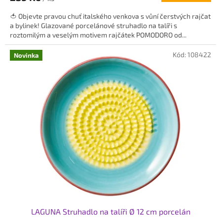
5,0
🍅 Objevte pravou chuť italského venkova s vůní čerstvých rajčat
z
a bylinek! Glazované porcelánové struhadlo na talíři s
5
roztomilým a veselým motivem rajčátek POMODORO od...
hvězdiček.
Kód:
108422
Novinka
LAGUNA Struhadlo na talíři Ø 12 cm porcelán