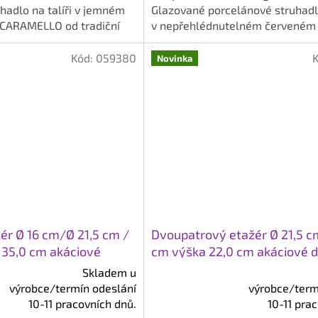
hvězdiček.
hadlo na talíři v jemném
Glazované porcelánové struhadlo
CARAMELLO od tradiční
v nepřehlédnutelném červeném
ilio...
ROSSO od tradiční německé...
Kód:
059380
Novinka
žér Ø 16 cm/Ø 21,5 cm /
Dvoupatrový etažér Ø 21,5 c
 35,0 cm akáciové
cm výška 22,0 cm akáciové 
Skladem u
výrobce/termín odeslání
výrobce/term
Průměrné
10-11 pracovních dnů.
10-11 pra
hodnocení