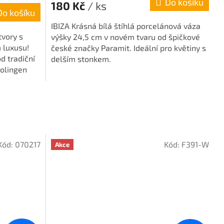
Do košíku
180 Kč
/ ks
Do košíku
IBIZA Krásná bílá štíhlá porcelánová váza
tvory s
výšky 24,5 cm v novém tvaru od špičkové
 luxusu!
české značky Paramit. Ideální pro květiny s
d tradiční
delším stonkem.
olingen
Kód:
070217
Kód:
F391-W
Akce