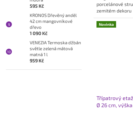
hvězdiček.
porcelánové stru
595 Kč
zemitém dekoru 
KRONOS Dřevěný anděl
německé značky C
42 cm mangovníkové
Novinka
dřevo
1 090 Kč
VENEZIA Termoska džbán
světle zelená mátová
matná 1 l
959 Kč
Třípatrový eta
Ø 26 cm, výška
dřevo
Průměrné
hodnocení