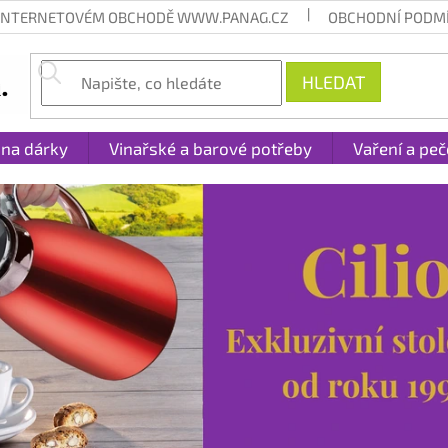
 INTERNETOVÉM OBCHODĚ WWW.PANAG.CZ
OBCHODNÍ PODM
HLEDAT
 na dárky
Vinařské a barové potřeby
Vaření a peč