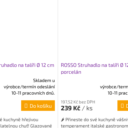
hadlo na talíři Ø 12 cm
ROSSO Struhadlo na talíři Ø 
porcelán
Skladem u
výrobce/termín odeslání
výrobce/term
Průměrné
10-11 pracovních dnů.
10-11 pra
hodnocení
produktu
197,52 Kč bez DPH
Do košíku
je
239 Kč
/ ks
5,0
z
vé kuchyně hřejivou
🌶️ Přineste do své kuchyně vášn
5
latelnou chuť! Glazované
temperament italské gastronom