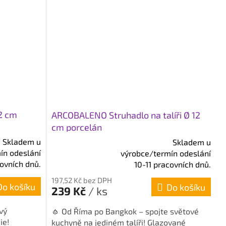
12 cm
ARCOBALENO Struhadlo na talíři Ø 12
cm porcelán
Skladem u
Skladem u
ín odeslání
výrobce/termín odeslání
Průměrné
covních dnů.
10-11 pracovních dnů.
hodnocení
produktu
197,52 Kč bez DPH
Do košíku
Do košíku
je
239 Kč
/ ks
5,0
z
ivý
🧄 Od Říma po Bangkok – spojte světové
5
ie!
kuchyně na jediném talíři! Glazované