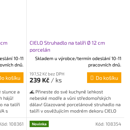
2 cm
CIELO Struhadlo na talíři Ø 12 cm
porcelán
slání 10-11
Skladem u výrobce/termín odeslání 10-11
ovních dnů.
pracovních dnů.
197,52 Kč bez DPH
Do košíku
Do košíku
239 Kč
/ ks
é slunce a
🌊 Přineste do své kuchyně lehkost
h hájů!
nebeské modře a vůni středomořských
 na talíři
dálav! Glazované porcelánové struhadlo na
VA s
talíři v osvěžujícím modrém dekoru CIELO
od tradiční německé...
Kód:
108361
Kód:
108354
Novinka