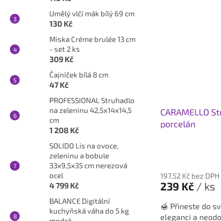
Umělý vlčí mák bílý 69 cm
130 Kč
Miska Créme brulée 13 cm
- set 2 ks
309 Kč
Čajníček bílá 8 cm
47 Kč
PROFESSIONAL Struhadlo
na zeleninu 42,5x14x14,5
CARAMELLO Stru
cm
porcelán
1 208 Kč
SOLIDO Lis na ovoce,
Průměrné
zeleninu a bobule
hodnocení
33x9,5x35 cm nerezová
produktu
ocel
197,52 Kč bez DPH
je
239 Kč
/ ks
4 799 Kč
5,0
BALANCE Digitální
z
🍯 Přineste do s
kuchyňská váha do 5 kg
5
eleganci a neodo
modrá