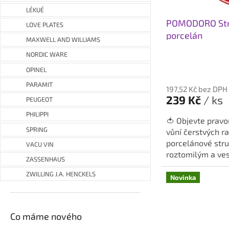
p
LÉKUÉ
a
POMODORO Struh
LOVE PLATES
n
porcelán
MAXWELL AND WILLIAMS
a
NORDIC WARE
g
Průměrné
OPINEL
.
hodnocení
PARAMIT
produktu
197,52 Kč bez DPH
c
je
239 Kč
/ ks
PEUGEOT
z
5,0
PHILIPPI
z
:
🍅 Objevte pravo
SPRING
5
vůní čerstvých ra
hvězdiček.
porcelánové struh
VACU VIN
roztomilým a ve
ZASSENHAUS
POMODORO od...
ZWILLING J.A. HENCKELS
Novinka
Co máme nového