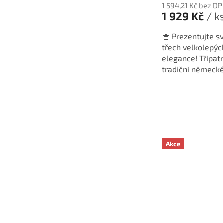
produktu
1 594,21 Kč bez D
je
1 929 Kč
/ k
5,0
z
🧁 Prezentujte s
5
třech velkolepýc
hvězdiček.
elegance! Třípatr
tradiční němec
Solingen představ
Akce