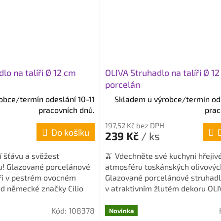
o na talíři Ø 12 cm
OLIVA Struhadlo na talíři Ø 1
porcelán
obce/termín odeslání 10-11
Skladem u výrobce/termín ode
pracovních dnů.
prac
197,52 Kč bez DPH
Do košíku
239 Kč
/ ks
í šťávu a svěžest
🫒 Vdechněte své kuchyni hřejiv
u! Glazované porcelánové
atmosféru toskánských olivovýc
íři v pestrém ovocném
Glazované porcelánové struhadlo
d německé značky Cilio
v atraktivním žlutém dekoru OLI
o...
motivem oliv od...
Kód:
108378
Novinka