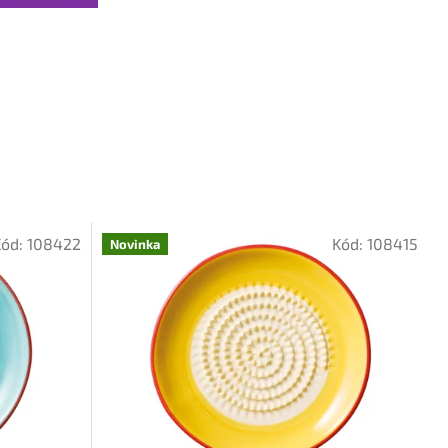
Kód:
108422
Kód:
108415
Novinka