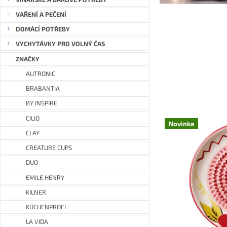
o
e
v
VAŘENÍ A PEČENÍ
l
é
DOMÁCÍ POTŘEBY
m
VYCHYTÁVKY PRO VOLNÝ ČAS
o
ZNAČKY
b
AUTRONIC
c
BRABANTIA
h
BY INSPIRE
o
CILIO
Novinka
d
CLAY
ě
CREATURE CUPS
w
DUO
EMILE HENRY
w
KILNER
w
KÜCHENPROFI
.
LA VIDA