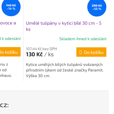
140 Kč
290 Kč
–14 %
–55 %
 ovoce a
Umělé tulipány v kytici bílé 30 cm - 5
ks
 k odeslání
Skladem ihned k odeslání
Průměrné
hodnocení
107,44 Kč bez DPH
produktu
Do košíku
Do košíku
130 Kč
/ ks
je
5,0
inu z
Kytice umělých bílých tulipánů svázaných
z
m od
přírodním lýkem od české značky Paramit.
5
nhaus.
Výška 30 cm.
hvězdiček.
cz: