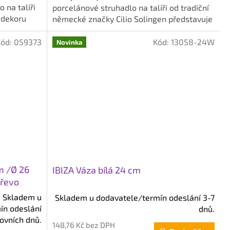
hvězdiček.
 na talíři
porcelánové struhadlo na talíři od tradiční
 dekoru
německé značky Cilio Solingen představuje
stylový a...
Kód:
059373
Kód:
13058-24W
Novinka
m /Ø 26
IBIZA Váza bílá 24 cm
dřevo
Skladem u
Skladem u dodavatele/termín odeslání 3-7
ín odeslání
dnů.
covních dnů.
148,76 Kč bez DPH