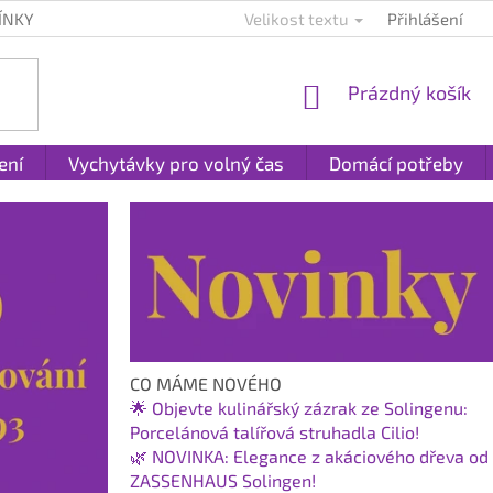
ÍNKY
KONTAKTY
PLATBA A DOPRAVA
Velikost textu
Přihlášení
REKLAMACE A
NÁKUPNÍ
Prázdný košík
KOŠÍK
ení
Vychytávky pro volný čas
Domácí potřeby
CO MÁME NOVÉHO
🌟 Objevte kulinářský zázrak ze Solingenu:
Porcelánová talířová struhadla Cilio!
🌿 NOVINKA: Elegance z akáciového dřeva od
ZASSENHAUS Solingen!