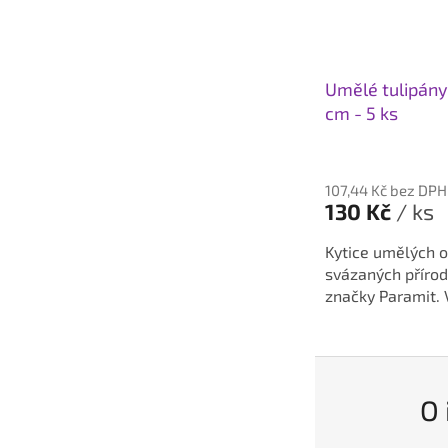
Umělé tulipány
cm - 5 ks
Průměrné
hodnocení
107,44 Kč bez DPH
produktu
130 Kč
/ ks
je
5,0
Kytice umělých o
z
svázaných příro
5
značky Paramit. 
hvězdiček.
O 