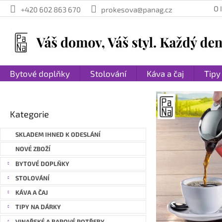
Přejít
O
+420 602 863 670
prokesova@panag.cz
na
obsah
Bytové doplňky
Stolování
Káva a čaj
Tipy
O
P
o
i
Přeskočit
s
Kategorie
n
kategorie
t
t
r
SKLADEM IHNED K ODESLÁNÍ
e
a
NOVÉ ZBOŽÍ
n
r
BYTOVÉ DOPLŇKY
n
n
STOLOVÁNÍ
í
e
p
KÁVA A ČAJ
t
a
TIPY NA DÁRKY
n
VINAŘSKÉ A BAROVÉ POTŘEBY