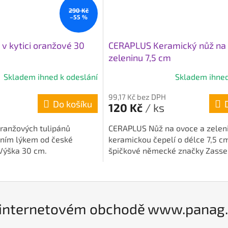
290 Kč
–55 %
 v kytici oranžové 30
CERAPLUS Keramický nůž na
zeleninu 7,5 cm
Skladem ihned k odeslání
Skladem ihned
99,17 Kč bez DPH
Do košíku
120 Kč
/ ks
ranžových tulipánů
CERAPLUS Nůž na ovoce a zelen
dním lýkem od české
keramickou čepelí o délce 7,5 c
Výška 30 cm.
špičkové německé značky Zasse
internetovém obchodě www.panag.