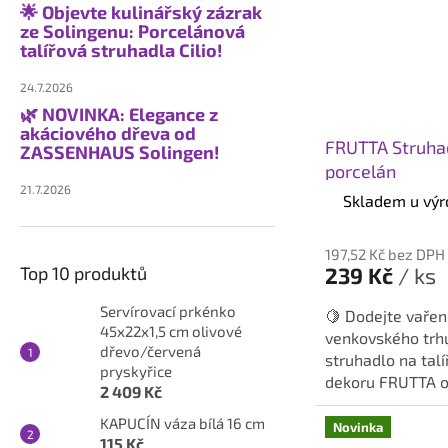
🌟 Objevte kulinářský zázrak
ze Solingenu: Porcelánová
talířová struhadla Cilio!
24.7.2026
🌿 NOVINKA: Elegance z
akáciového dřeva od
FRUTTA Struhadl
ZASSENHAUS Solingen!
porcelán
21.7.2026
Skladem u výr
197,52 Kč bez DPH
Top 10 produktů
239 Kč
/ ks
Servírovací prkénko
🍋 Dodejte vařen
45x22x1,5 cm olivové
venkovského trh
dřevo/červená
struhadlo na tal
pryskyřice
dekoru FRUTTA o
2 409 Kč
Solingen přináší d
KAPUCÍN váza bílá 16 cm
Novinka
115 Kč