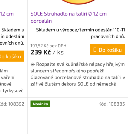
 12 cm
SOLE Struhadlo na talíři Ø 12 cm
porcelán
Skladem u
Skladem u výrobce/termín odeslání 10-11
ín odeslání
pracovních dnů.
covních dnů.
197,52 Kč bez DPH
Do košíku
239 Kč
/ ks
Do košíku
☀️ Rozpalte své kulinářské nápady hřejivým
odám
sluncem středomořského pobřeží!
 vaření
Glazované porcelánové struhadlo na talíři v
lánové
zářivě žlutém dekoru SOLE od německé
m tyrkysově
značky Cilio...
Kód:
108392
Kód:
108385
Novinka