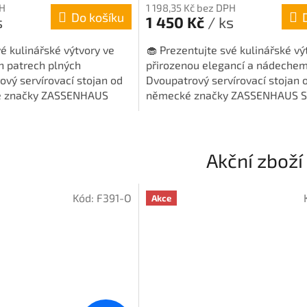
produktu
PH
1 198,35 Kč bez DPH
Do košíku
je
s
1 450 Kč
/ ks
5,0
z
vé kulinářské výtvory ve
🧁 Prezentujte své kulinářské vý
5
h patrech plných
přirozenou elegancí a nádechem
hvězdiček.
ový servírovací stojan od
Dvoupatrový servírovací stojan o
ké značky ZASSENHAUS
německé značky ZASSENHAUS S
uje...
představuje...
Akční zboží
Kód:
F391-O
Akce