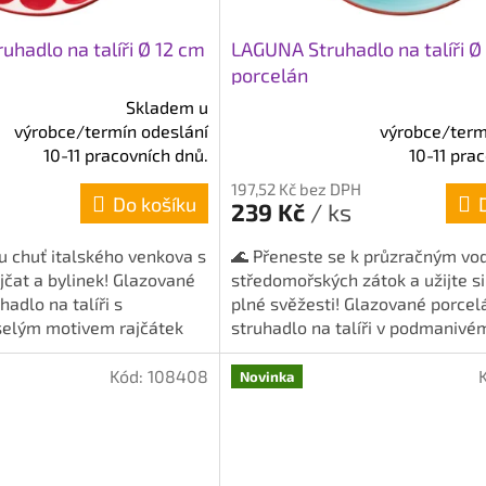
adlo na talíři Ø 12 cm
LAGUNA Struhadlo na talíři Ø
porcelán
Skladem u
výrobce/termín odeslání
výrobce/term
Průměrné
10-11 pracovních dnů.
10-11 pra
hodnocení
produktu
197,52 Kč bez DPH
Do košíku
je
239 Kč
/ ks
5,0
z
u chuť italského venkova s
🌊 Přeneste se k průzračným v
5
jčat a bylinek! Glazované
středomořských zátok a užijte si
hvězdiček.
adlo na talíři s
plné svěžesti! Glazované porce
selým motivem rajčátek
struhadlo na talíři v podmanivé
modrém dekoru LAGUNA...
Kód:
108408
Novinka