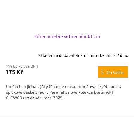
Jiřina umělá květina bílá 61 cm
Skladem u dodavatele/termín odeslání 3-7 dnů.
144,63 Kč bez DPH
175 Kč
Do košíku
Umělá bílá jiřina výšky 61 cm je novou aranžovací květinou od
špičkové české značky Paramit z nové kolekce květin ART
FLOWER uvedené v roce 2025.
Z
á
p