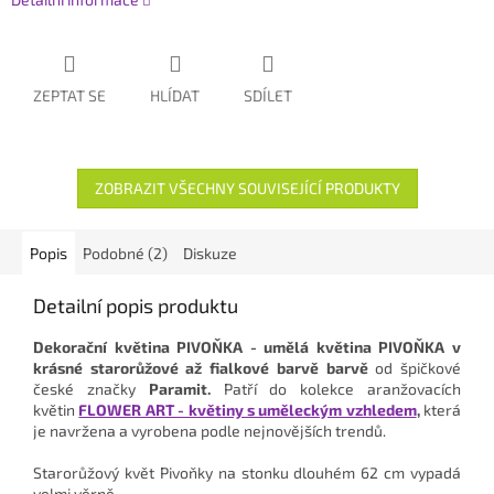
ZEPTAT SE
HLÍDAT
SDÍLET
ZOBRAZIT VŠECHNY SOUVISEJÍCÍ PRODUKTY
Popis
Podobné (2)
Diskuze
Detailní popis produktu
Dekorační květina PIVOŇKA
- umělá květina PIVOŇKA v
krásné
starorůžové až fialkové barvě
barvě
od špičkové
české značky
Paramit.
Patří do kolekce aranžovacích
květin
FLOWER ART - květiny s uměleckým vzhledem
,
která
je navržena a vyrobena podle nejnovějších trendů.
Starorůžový květ Pivoňky na stonku dlouhém 62 cm vypadá
velmi věrně.