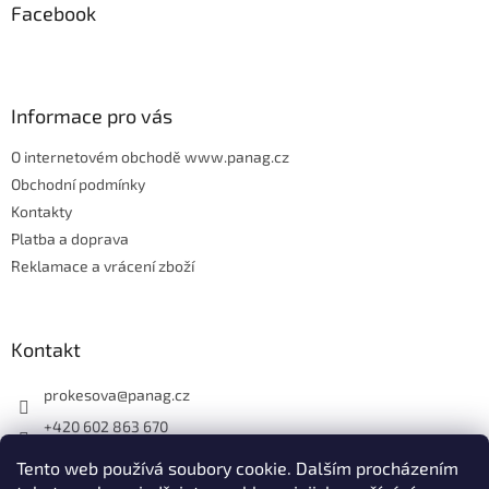
Facebook
a
t
í
Informace pro vás
O internetovém obchodě www.panag.cz
Obchodní podmínky
Kontakty
Platba a doprava
Reklamace a vrácení zboží
Kontakt
prokesova
@
panag.cz
+420 602 863 670
Tento web používá soubory cookie. Dalším procházením