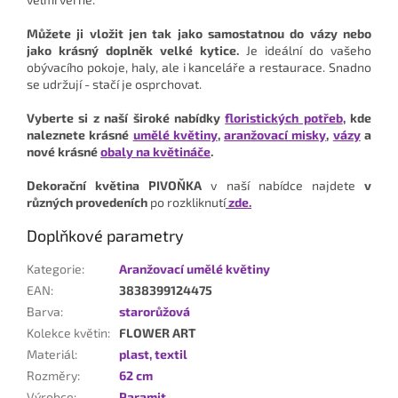
Můžete ji vložit jen tak jako samostatnou do vázy nebo
jako krásný doplněk velké kytice.
Je ideální do vašeho
obývacího pokoje, haly, ale i kanceláře a restaurace. Snadno
se udržují - stačí je osprchovat.
Vyberte si z naší široké nabídky
floristických potřeb
, kde
naleznete krásné
umělé květiny
,
aranžovací misky
,
vázy
a
nové krásné
obaly na květináče
.
Dekorační květina PIVOŇKA
v naší nabídce najdete
v
různých provedeních
po rozkliknutí
zde.
Doplňkové parametry
Kategorie
:
Aranžovací umělé květiny
EAN
:
3838399124475
Barva
:
starorůžová
Kolekce květin
:
FLOWER ART
Materiál
:
plast, textil
Rozměry
:
62 cm
Výrobce
:
Paramit