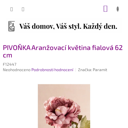
Přejít
NÁKUP
na
obsah
KOŠÍK
PIVOŇKA Aranžovací květina fialová 62
cm
F12447
Průměrné
Neohodnoceno
Podrobnosti hodnocení
Značka:
Paramit
hodnocení
produktu
je
0,0
z
5
hvězdiček.