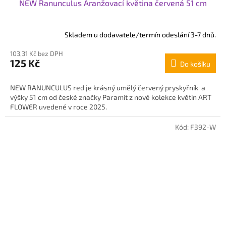
NEW Ranunculus Aranžovací květina červená 51 cm
Skladem u dodavatele/termín odeslání 3-7 dnů.
103,31 Kč bez DPH
125 Kč
Do košíku
NEW RANUNCULUS red je krásný umělý červený pryskyřník a
výšky 51 cm od české značky Paramit z nové kolekce květin ART
FLOWER uvedené v roce 2025.
Kód:
F392-W