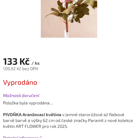
133 Kč
/ ks
109,92 Kč bez DPH
Měrná
Vyprodáno
cena:
Možnosti doručení
Položka byla vyprodána…
PIVOŇKA Aranžovací květina
v jemné
starorůžové až fialkové
barvě
barvě a výšky 62 cm od české značky Paramit z nové kolekce
květin ART FLOWER pro rok 2025.
Detailní informace