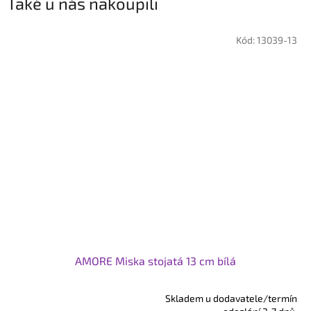
Také u nás nakoupili
Kód:
13039-13
AMORE Miska stojatá 13 cm bílá
Skladem u dodavatele/termín
Průměrné