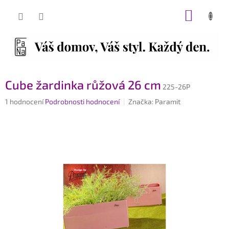
Přejít
NÁKUP
na
obsah
KOŠÍK
Cube žardinka růžová 26 cm
225-26P
Průměrné
1 hodnocení
Podrobnosti hodnocení
Značka:
Paramit
hodnocení
produktu
je
5,0
z
5
hvězdiček.