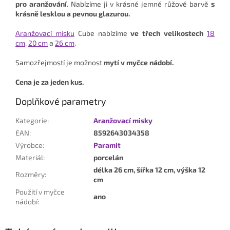
pro aranžování
. Nabízíme ji v krásné jemné růžové barvě
s
krásně lesklou a pevnou glazurou.
Aranžovací misku
Cube
nabízíme
ve třech velikostech
18
cm,
20
cm
a
26 cm
.
Samozřejmostí je možnost
mytí v myčce nádobí.
Cena je za jeden kus.
Doplňkové parametry
Kategorie
:
Aranžovací misky
EAN
:
8592643034358
Výrobce
:
Paramit
Materiál
:
porcelán
délka 26 cm, šířka 12 cm, výška 12
Rozměry
:
cm
Použití v myčce
ano
nádobí
: