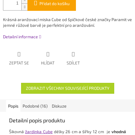
Přidat do košíku
Krásná aranžovací miska Cube od špičkové české značky Paramit ve
jemné růžové barvě je perfektní pro aranžování.
Detailní informace
ZEPTAT SE
HLÍDAT
SDÍLET
ZOBRAZIT VŠECHNY SOUVISEJÍCÍ PRODUKTY
Popis
Podobné (16)
Diskuze
Detailní popis produktu
Šikovná
žardinka Cube
délky 26 cm a šířky 12 cm je
vhodná