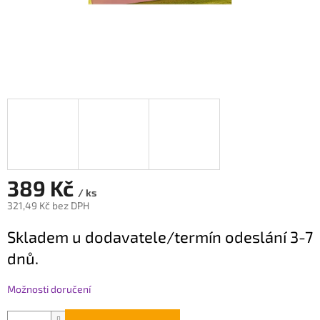
389 Kč
/ ks
321,49 Kč bez DPH
Měrná
Skladem u dodavatele/termín odeslání 3-7
cena:
dnů.
Možnosti doručení