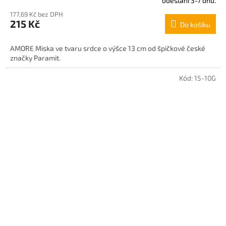
odeslání 3-7 dnů.
hodnocení
177,69 Kč bez DPH
produktu
215 Kč
Do košíku
je
5,0
z
AMORE Miska ve tvaru srdce o výšce 13 cm od špičkové české
5
značky Paramit.
hvězdiček.
Kód:
15-10G