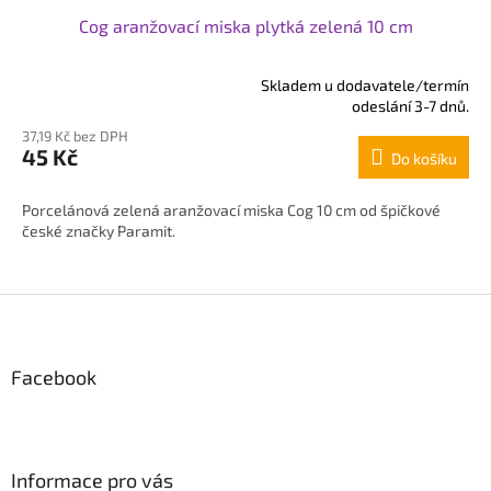
Cog aranžovací miska plytká zelená 10 cm
Skladem u dodavatele/termín
Průměrné
odeslání 3-7 dnů.
hodnocení
37,19 Kč bez DPH
produktu
45 Kč
Do košíku
je
5,0
z
Porcelánová zelená aranžovací miska Cog 10 cm od špičkové
5
české značky Paramit.
hvězdiček.
Z
á
p
Facebook
a
t
í
Informace pro vás