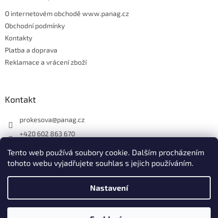
O internetovém obchodě www.panag.cz
Obchodní podmínky
Kontakty
Platba a doprava
Reklamace a vrácení zboží
Kontakt
prokesova
@
panag.cz
+420 602 863 670
Tento web používá soubory cookie. Dalším procházením
tohoto webu vyjadřujete souhlas s jejich používáním.
Nastavení
Vytvořil Shoptet