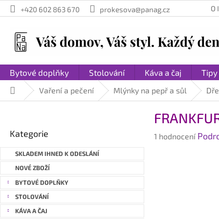
Přejít
O
+420 602 863 670
prokesova@panag.cz
na
obsah
Bytové doplňky
Stolování
Káva a čaj
Tipy
Vaření a pečení
Mlýnky na pepř a sůl
Dře
Domů
P
FRANKFURT
o
Přeskočit
s
Kategorie
Průměrné
Podr
kategorie
1 hodnocení
t
hodnocení
r
SKLADEM IHNED K ODESLÁNÍ
produktu
a
je
NOVÉ ZBOŽÍ
n
5,0
BYTOVÉ DOPLŇKY
n
z
STOLOVÁNÍ
í
5
hvězdiček.
p
KÁVA A ČAJ