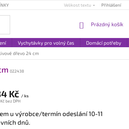
ÍNKY
KONTAKTY
PLATBA A DOPRAVA
Velikost textu
Přihlášení
REKLAMACE A
NÁKUPNÍ
Prázdný košík
KOŠÍK
ení
Vychytávky pro volný čas
Domácí potřeby
livové dřevo 24 cm
 cm
022438
84 Kč
/ ks
 Kč bez DPH
em u výrobce/termín odeslání 10-11
vních dnů.