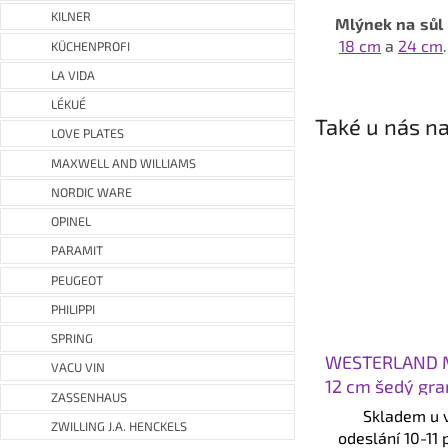
KILNER
Mlýnek na sů
18 cm
a
24 cm
.
KÜCHENPROFI
LA VIDA
LÉKUÉ
Také u nás na
LOVE PLATES
MAXWELL AND WILLIAMS
NORDIC WARE
OPINEL
PARAMIT
PEUGEOT
PHILIPPI
SPRING
WESTERLAND M
VACU VIN
12 cm šedý gra
ZASSENHAUS
Skladem u 
ZWILLING J.A. HENCKELS
odeslání 10-11 