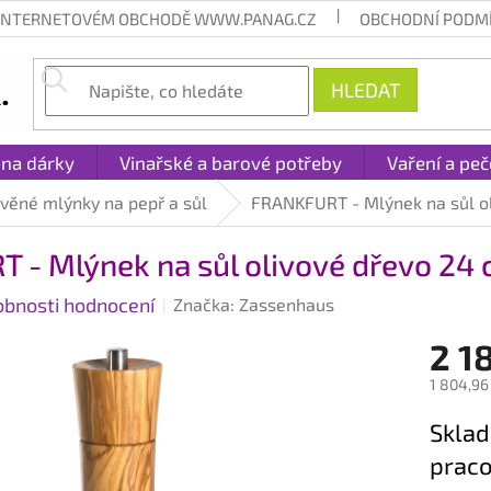
 INTERNETOVÉM OBCHODĚ WWW.PANAG.CZ
OBCHODNÍ PODM
HLEDAT
 na dárky
Vinařské a barové potřeby
Vaření a peč
věné mlýnky na pepř a sůl
FRANKFURT - Mlýnek na sůl o
 - Mlýnek na sůl olivové dřevo 24
obnosti hodnocení
Značka:
Zassenhaus
2 1
1 804,96
Měrná
Sklad
cena:
praco