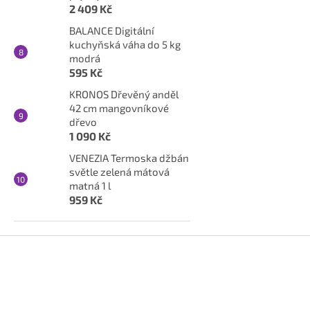
2 409 Kč
BALANCE Digitální
kuchyňská váha do 5 kg
modrá
595 Kč
KRONOS Dřevěný anděl
42 cm mangovníkové
dřevo
1 090 Kč
VENEZIA Termoska džbán
světle zelená mátová
matná 1 l
959 Kč
Z
á
p
a
t