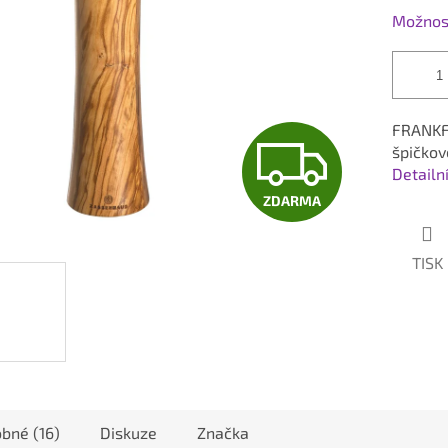
Možnost
FRANKFU
Z
špičkov
Detailn
ZDARMA
D
TISK
A
R
M
bné (16)
Diskuze
Značka