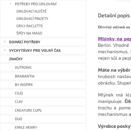
POTŘEBY PRO GRILOVÁNÍ
GRILOVACÍ KLEŠTĚ
Detailní popi
GRILOVACÍ PINZETY
GRILY RACLETTE
Dřevěný mlýnek na 
ŠPÍZY NA MASO
Mlýnky na pe
DOMÁCÍ POTŘEBY
Berlin. Vhodné 
VYCHYTÁVKY PRO VOLNÝ ČAS
mechanismus, k
nejen sůl a pepř
ZNAČKY
AUTRONIC
Máte na výběr 
hrubosti nasta
BRABANTIA
obrázku. Stupeň
BY INSPIRE
CILIO
Mlýnek má kla
manipuluje.
Či
CLAY
trochu a pomel
CREATURE CUPS
mechanismus a d
DUO
Výrobce poskyt
EMILE HENRY