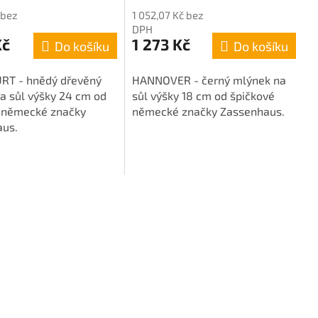
 bez
1 052,07 Kč bez
DPH
Kč
1 273 Kč
Do košíku
Do košíku
RT - hnědý dřevěný
HANNOVER - černý mlýnek na
a sůl výšky 24 cm od
sůl výšky 18 cm od špičkové
 německé značky
německé značky Zassenhaus.
us.