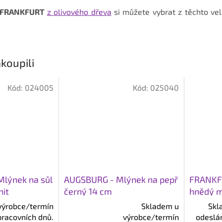
l FRANKFURT
z olivového dřeva
si můžete vybrat z těchto vel
koupili
Kód:
024005
Kód:
025040
lýnek na sůl
AUGSBURG - Mlýnek na pepř
FRANKFU
nit
černý 14 cm
hnědý m
výrobce/termín
Skladem u
Skl
pracovních dnů.
výrobce/termín
odeslán