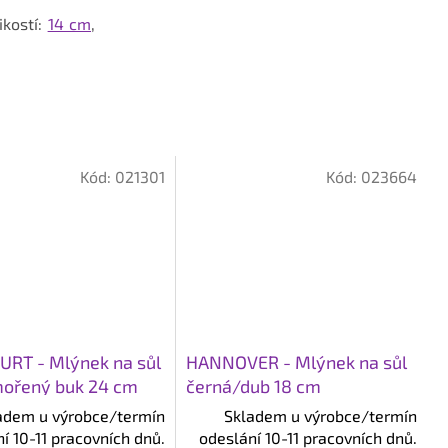
ikostí:
14 cm
,
Kód:
021301
Kód:
023664
RT - Mlýnek na sůl
HANNOVER - Mlýnek na sůl
ořený buk 24 cm
černá/dub 18 cm
adem u výrobce/termín
Skladem u výrobce/termín
í 10-11 pracovních dnů.
odeslání 10-11 pracovních dnů.