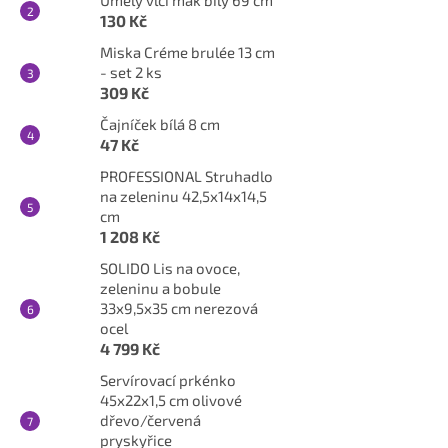
Umělý vlčí mák bílý 69 cm
130 Kč
Miska Créme brulée 13 cm
- set 2 ks
309 Kč
Čajníček bílá 8 cm
47 Kč
PROFESSIONAL Struhadlo
na zeleninu 42,5x14x14,5
cm
1 208 Kč
SOLIDO Lis na ovoce,
zeleninu a bobule
33x9,5x35 cm nerezová
ocel
4 799 Kč
Servírovací prkénko
45x22x1,5 cm olivové
dřevo/červená
pryskyřice