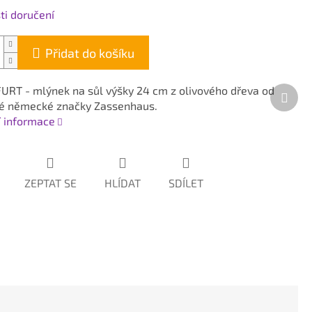
i doručení
Přidat do košíku
RT - mlýnek na sůl výšky 24 cm z olivového dřeva od
Dalš
é německé značky Zassenhaus.
prod
í informace
ZEPTAT SE
HLÍDAT
SDÍLET