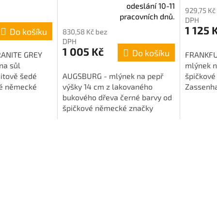
Průměrné
odeslání 10-11
929,75 Kč
hodnocení
pracovních dnů.
DPH
produktu
1 125 
Do košíku
830,58 Kč bez
je
DPH
5,0
1 005 Kč
Do košíku
ANITE GREY
FRANKFU
z
na sůl
mlýnek n
5
itově šedé
AUGSBURG - mlýnek na pepř
špičkové
hvězdiček.
vé německé
výšky 14 cm z lakovaného
Zassenha
us přináší do
bukového dřeva černé barvy od
 stolu kvalitní
špičkové německé značky
Zassenhaus.