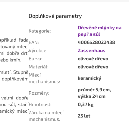
Doplňkové parametry
Dřevěné mlýnky na
Kategorie
:
pepř a sůl
apříklad řada
EAN
:
4006528022438
ntovaný mlecí
Výrobce
:
Zassenhaus
mi dobře drtí
Barva
:
olivové dřevo
 nebo kmín.
Materiál
:
olivové dřevo
mletí. Stupně
Mlecí
keramický
na doplňkovém
mechanismus
:
průměr 5,9 cm,
Rozměry
:
výška 24 cm
 velmi dobře
ou sůl, stačí
Hmotnost
:
0,37 kg
ramický mlecí
Záruka na mlecí
25 let
mechanismus
: