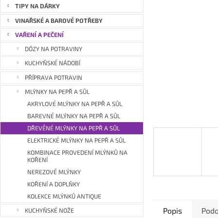
a
TIPY NA DÁRKY
n
VINAŘSKÉ A BAROVÉ POTŘEBY
e
VAŘENÍ A PEČENÍ
l
DÓZY NA POTRAVINY
KUCHYŇSKÉ NÁDOBÍ
PŘÍPRAVA POTRAVIN
MLÝNKY NA PEPŘ A SŮL
AKRYLOVÉ MLÝNKY NA PEPŘ A SŮL
BAREVNÉ MLÝNKY NA PEPŘ A SŮL
DŘEVĚNÉ MLÝNKY NA PEPŘ A SŮL
ELEKTRICKÉ MLÝNKY NA PEPŘ A SŮL
KOMBINACE PROVEDENÍ MLÝNKŮ NA
KOŘENÍ
NEREZOVÉ MLÝNKY
KOŘENÍ A DOPLŇKY
KOLEKCE MLÝNKŮ ANTIQUE
Popis
Podo
KUCHYŇSKÉ NOŽE