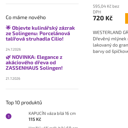
595,04 Kč bez
DPH
Co máme nového
720 Kč
🌟 Objevte kulinářský zázrak
WESTERLAND GR
ze Solingenu: Porcelánová
talířová struhadla Cilio!
Dřevěný mlýnek 
lakovaný do gran
24.7.2026
barvy od špičko
🌿 NOVINKA: Elegance z
značky Zassenha
akáciového dřeva od
vaší kuchyně a ke
ZASSENHAUS Solingen!
mlýnek a nový...
21.7.2026
Top 10 produktů
KAPUCÍN váza bílá 16 cm
115 Kč