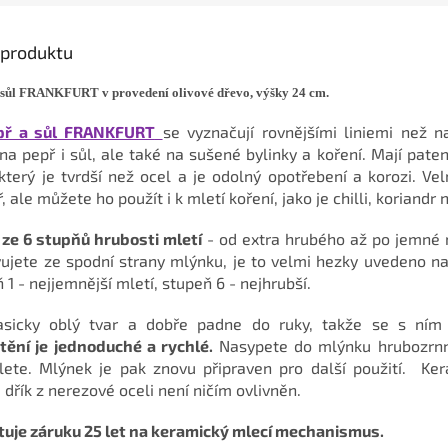
A
s produktu
sůl FRANKFURT v provedení olivové dřevo, výšky 24 cm.
př a sůl FRANKFURT
se vyznačují rovnějšími liniemi než n
na pepř i sůl, ale také na sušené bylinky a koření. Mají pate
terý je tvrdší než ocel a je odolný opotřebení a korozi. Vel
, ale můžete ho použít i k mletí koření, jako je chilli, koriandr
ze 6 stupňů hrubosti mletí
- od extra hrubého až po jemné 
vujete ze spodní strany mlýnku, je to velmi hezky uvedeno 
 1 - nejjemnější mletí, stupeň 6 - nejhrubší.
sicky oblý tvar a dobře padne do ruky, takže se s ním
štění je jednoduché a rychlé.
Nasypete do mlýnku hrubozrnn
ete. Mlýnek je pak znovu připraven pro další použití. Ke
řík z nerezové oceli není ničím ovlivněn.
uje záruku 25 let na keramický mlecí mechanismus.