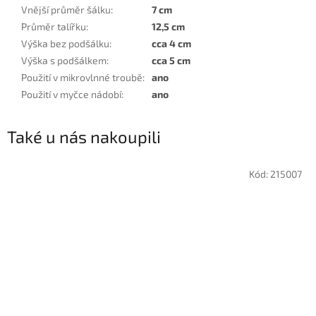
Vnější průměr šálku
:
7 cm
Průměr talířku
:
12,5 cm
Výška bez podšálku
:
cca 4 cm
Výška s podšálkem
:
cca 5 cm
Použití v mikrovlnné troubě
:
ano
Použití v myčce nádobí
:
ano
Také u nás nakoupili
Kód:
215007