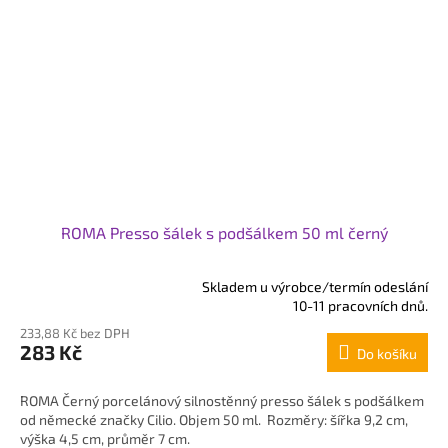
ROMA Presso šálek s podšálkem 50 ml černý
Skladem u výrobce/termín odeslání
Průměrné
10-11 pracovních dnů.
hodnocení
233,88 Kč bez DPH
produktu
283 Kč
Do košíku
je
5,0
z
ROMA Černý porcelánový silnostěnný presso šálek s podšálkem
5
od německé značky Cilio. Objem 50 ml. Rozměry: šířka 9,2 cm,
hvězdiček.
výška 4,5 cm, průměr 7 cm.