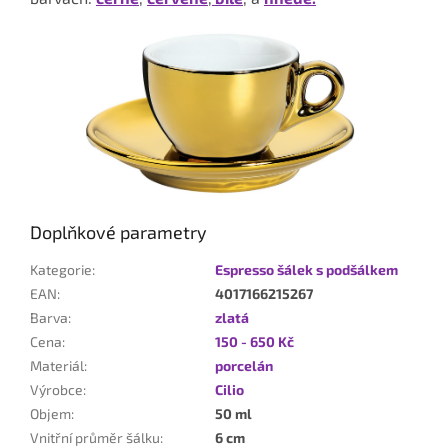
Doplňkové parametry
Kategorie
:
Espresso šálek s podšálkem
EAN
:
4017166215267
Barva
:
zlatá
Cena
:
150 - 650 Kč
Materiál
:
porcelán
Výrobce
:
Cilio
Objem
:
50 ml
Vnitřní průměr šálku
:
6 cm