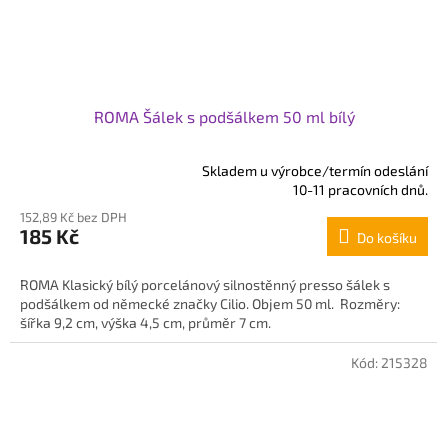
ROMA Šálek s podšálkem 50 ml bílý
Skladem u výrobce/termín odeslání
Průměrné
10-11 pracovních dnů.
hodnocení
152,89 Kč bez DPH
produktu
185 Kč
Do košíku
je
5,0
z
ROMA Klasický bílý porcelánový silnostěnný presso šálek s
5
podšálkem od německé značky Cilio. Objem 50 ml. Rozměry:
hvězdiček.
šířka 9,2 cm, výška 4,5 cm, průměr 7 cm.
Kód:
215328