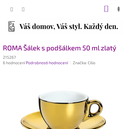
Přejít
NÁKUP
na
obsah
KOŠÍK
ROMA Šálek s podšálkem 50 ml zlatý
215267
Průměrné
6 hodnocení
Podrobnosti hodnocení
Značka:
Cilio
hodnocení
produktu
je
4,5
z
5
hvězdiček.