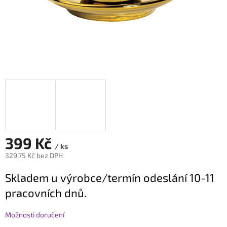
399 Kč
/ ks
329,75 Kč bez DPH
Měrná
Skladem u výrobce/termín odeslání 10-11
cena:
pracovních dnů.
Možnosti doručení