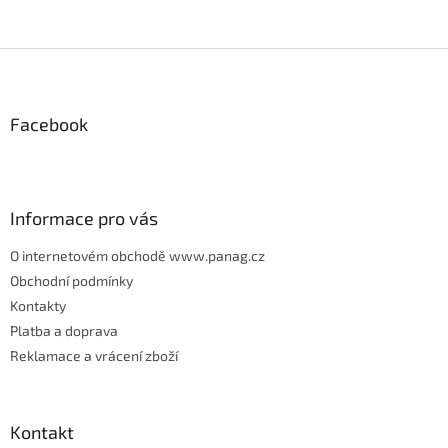
Z
á
p
Facebook
a
t
í
Informace pro vás
O internetovém obchodě www.panag.cz
Obchodní podmínky
Kontakty
Platba a doprava
Reklamace a vrácení zboží
Kontakt