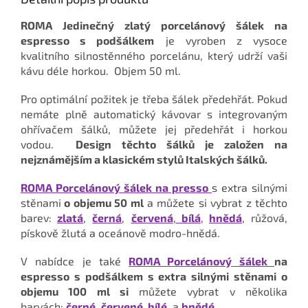
ROMA Jedinečný zlatý porcelánový šálek na
espresso s podšálkem
je vyroben z vysoce
kvalitního silnostěnného porcelánu, který udrží vaši
kávu déle horkou. Objem 50 ml.
Pro optimální požitek je třeba šálek předehřát. Pokud
nemáte plně automatický kávovar s integrovaným
ohřívačem šálků, můžete jej předehřát i horkou
vodou.
Design těchto šálků je založen na
nejznámějším a klasickém stylů Italských šálků.
ROMA Porcelánový šálek na presso
s extra silnými
stěnami
o objemu 50 ml
a můžete si vybrat z těchto
barev:
zlatá
,
černá
,
červená
,
bílá
,
hnědá
, růžová,
pískově žlutá a oceánově modro-hnědá.
V nabídce je také
ROMA Porcelánový šálek
na
espresso s podšálkem s extra silnými stěnami o
objemu 100 ml si
můžete vybrat v několika
barvách:
černé
,
červené
,
bílé
, a
hnědé.