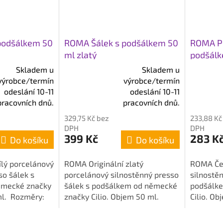
podšálkem 50
ROMA Šálek s podšálkem 50
ROMA Pr
ml zlatý
podšálk
Skladem u
Skladem u
výrobce/termín
výrobce/termín
Průměrné
Průměrn
odeslání 10-11
odeslání 10-11
hodnocení
hodnocen
pracovních dnů.
pracovních dnů.
produktu
produktu
329,75 Kč bez
233,88 Kč
je
je
DPH
DPH
4,5
5,0
399 Kč
283 K
Do košíku
Do košíku
z
z
5
5
ílý porcelánový
ROMA Originální zlatý
ROMA Če
hvězdiček.
hvězdiče
so šálek s
porcelánový silnostěnný presso
silnostěn
ěmecké značky
šálek s podšálkem od německé
podšálk
ml. Rozměry:
značky Cilio. Objem 50 ml.
Cilio. O
ka 4,5 cm,
Rozměry: šířka 9,2 cm, výška
šířka 9,2
4,5 cm, průměr 7 cm.
průměr 7