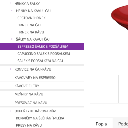
a
HRNKY A ŠÁLKY
n
HRNKY NA KÁVU I ČAJ
e
CESTOVNÍ HRNEK
l
HRNEK NA ČAJ
HRNEK NA KÁVU
ŠÁLKY NA KÁVU I ČAJ
ESPRESSO ŠÁLEK S PODŠÁLKEM
CAPUCCINO ŠÁLEK S PODŠÁLKEM
ŠÁLEK S PODŠÁLKEM NA ČAJ
KONVICE NA ČAJ/KÁVU
KÁVOVARY NA ESPRESSO
KÁVOVÉ FILTRY
MLÝNKY NA KÁVU
PRESOVAČ NA KÁVU
DOPLŇKY KE KÁVOVARŮM
KONVIČKY NA ŠLÉHÁNÍ MLÉKA
Popis
Podo
PRESY NA KÁVU