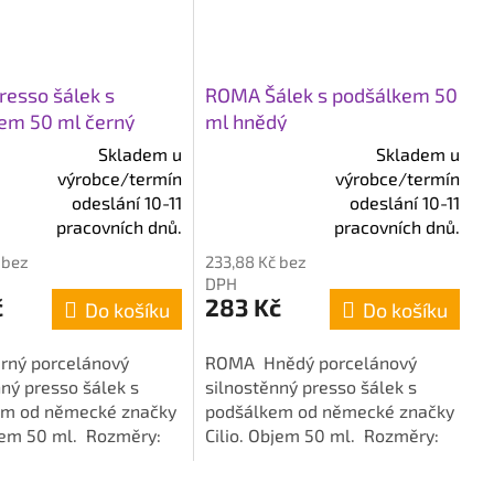
esso šálek s
ROMA Šálek s podšálkem 50
em 50 ml černý
ml hnědý
Skladem u
Skladem u
výrobce/termín
výrobce/termín
é
Průměrné
odeslání 10-11
odeslání 10-11
í
hodnocení
pracovních dnů.
pracovních dnů.
produktu
 bez
233,88 Kč bez
je
DPH
5,0
č
283 Kč
Do košíku
Do košíku
z
5
rný porcelánový
ROMA Hnědý porcelánový
k.
hvězdiček.
ný presso šálek s
silnostěnný presso šálek s
em od německé značky
podšálkem od německé značky
bjem 50 ml. Rozměry:
Cilio. Objem 50 ml. Rozměry:
 cm, výška 4,5 cm,
šířka 9,2 cm, výška 4,5 cm,
 cm.
průměr 7 cm.