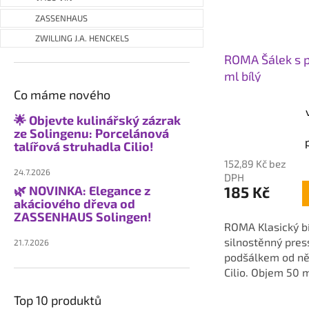
ZASSENHAUS
ZWILLING J.A. HENCKELS
ROMA Šálek s 
ml bílý
Co máme nového
🌟 Objevte kulinářský zázrak
Průměrné
ze Solingenu: Porcelánová
hodnocení
talířová struhadla Cilio!
produktu
152,89 Kč bez
je
24.7.2026
DPH
5,0
185 Kč
🌿 NOVINKA: Elegance z
z
akáciového dřeva od
5
ZASSENHAUS Solingen!
ROMA Klasický b
hvězdiček.
silnostěnný pres
21.7.2026
podšálkem od n
Cilio. Objem 50 
šířka 9,2 cm, výš
Top 10 produktů
průměr 7 cm.