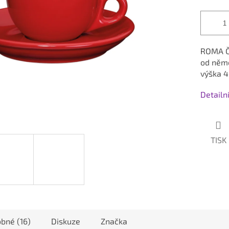
ROMA Če
od něme
výška 4
Detailn
TISK
bné (16)
Diskuze
Značka