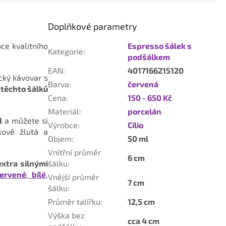
Doplňkové parametry
ce kvalitního
Espresso šálek s
Kategorie
:
podšálkem
EAN
:
4017166215120
cký kávovar s
Barva
:
červená
 těchto šálků
Cena
:
150 - 650 Kč
Materiál
:
porcelán
l
a můžete si
Výrobce
:
Cilio
kově žlutá a
Objem
:
50 ml
Vnitřní průměr
6 cm
xtra silnými
šálku
:
ervené
,
bílé
,
Vnější průměr
7 cm
šálku
:
Průměr talířku
:
12,5 cm
Výška bez
cca 4 cm