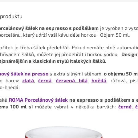
s produktu
rcelánový šálek na espresso s podšálkem
je vyroben z vyso
orcelánu, který udrží vaši kávu déle horkou. Objem 50 ml.
požitek je třeba šálek předehřát. Pokud nemáte plně automati
hřívačem šálků, můžete jej předehřát i horkou vodou.
Design
ejznámějším a klasickém stylů Italských šálků.
ový šálek na presso
s extra silnými stěnami
o objemu 50 m
o barev:
zlatá
,
černá
,
červená
,
bílá
,
hnědá
, růžová, pís
o-hnědá.
také
ROMA Porcelánový šálek
na espresso s podšálkem s e
jemu 100 ml si
můžete vybrat v několika barvách:
černé
,
č