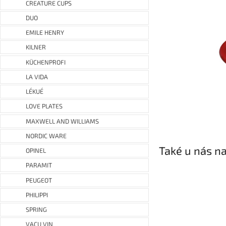
CREATURE CUPS
DUO
EMILE HENRY
KILNER
KÜCHENPROFI
LA VIDA
LÉKUÉ
LOVE PLATES
MAXWELL AND WILLIAMS
NORDIC WARE
Také u nás na
OPINEL
PARAMIT
PEUGEOT
PHILIPPI
SPRING
VACU VIN