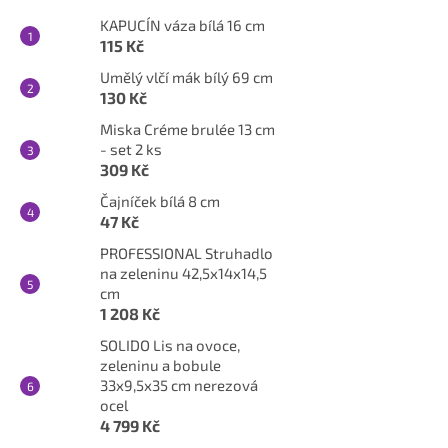
KAPUCÍN váza bílá 16 cm
115 Kč
Umělý vlčí mák bílý 69 cm
130 Kč
Miska Créme brulée 13 cm
- set 2 ks
309 Kč
Čajníček bílá 8 cm
47 Kč
PROFESSIONAL Struhadlo
na zeleninu 42,5x14x14,5
cm
1 208 Kč
SOLIDO Lis na ovoce,
zeleninu a bobule
33x9,5x35 cm nerezová
ocel
4 799 Kč