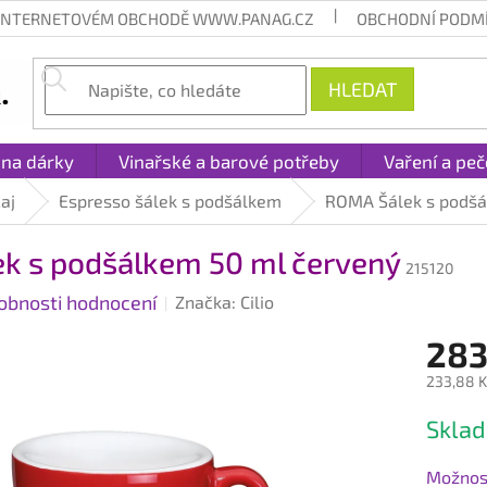
 INTERNETOVÉM OBCHODĚ WWW.PANAG.CZ
OBCHODNÍ PODM
HLEDAT
 na dárky
Vinařské a barové potřeby
Vaření a peč
čaj
Espresso šálek s podšálkem
ROMA Šálek s podšá
k s podšálkem 50 ml červený
215120
obnosti hodnocení
Značka:
Cilio
283
233,88 K
Měrná
Sklad
cena:
Možnost