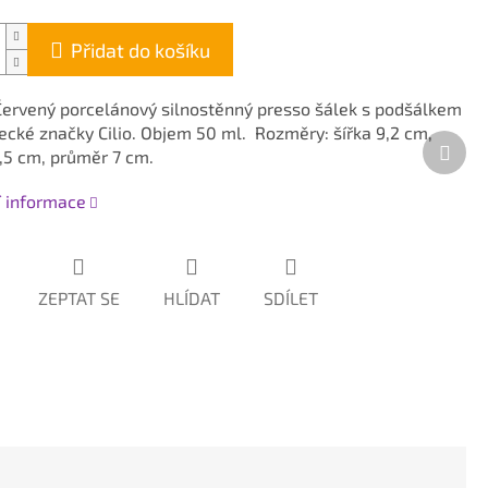
Přidat do košíku
rvený porcelánový silnostěnný presso šálek s podšálkem
cké značky Cilio. Objem 50 ml. Rozměry: šířka 9,2 cm,
Dalš
,5 cm, průměr 7 cm.
prod
í informace
ZEPTAT SE
HLÍDAT
SDÍLET