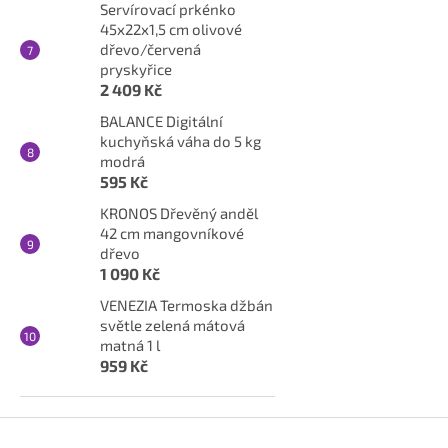
Servírovací prkénko
45x22x1,5 cm olivové
dřevo/červená
pryskyřice
2 409 Kč
BALANCE Digitální
kuchyňská váha do 5 kg
modrá
595 Kč
KRONOS Dřevěný anděl
42 cm mangovníkové
dřevo
1 090 Kč
VENEZIA Termoska džbán
světle zelená mátová
matná 1 l
959 Kč
Z