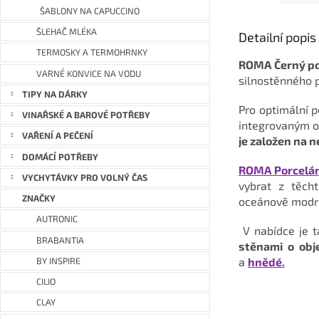
ŠABLONY NA CAPUCCINO
ŠLEHAČ MLÉKA
Detailní popi
TERMOSKY A TERMOHRNKY
ROMA Černý po
VARNÉ KONVICE NA VODU
silnostěnného p
TIPY NA DÁRKY
Pro optimální 
VINAŘSKÉ A BAROVÉ POTŘEBY
integrovaným o
VAŘENÍ A PEČENÍ
je založen na n
DOMÁCÍ POTŘEBY
ROMA Porcelán
VYCHYTÁVKY PRO VOLNÝ ČAS
vybrat z těcht
ZNAČKY
oceánově modr
AUTRONIC
V nabídce je 
BRABANTIA
stěnami o ob
a
hnědé.
BY INSPIRE
CILIO
CLAY