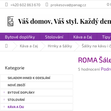
Přejít
O
+420 602 863 670
prokesova@panag.cz
na
obsah
Bytové doplňky
Stolování
Káva a čaj
Tipy
Káva a čaj
Hrnky a šálky
Šálky na kávu i 
Domů
P
ROMA Šále
o
Přeskočit
s
Kategorie
Průměrné
Podr
kategorie
5 hodnocení
t
hodnocení
r
SKLADEM IHNED K ODESLÁNÍ
produktu
a
je
NOVÉ ZBOŽÍ
n
4,6
BYTOVÉ DOPLŇKY
n
z
STOLOVÁNÍ
í
5
hvězdiček.
p
KÁVA A ČAJ