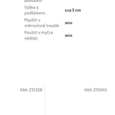
podšálku
:
Výška s
cca 5 cm
podšálkem
:
Použití v
ano
mikrovlnné troubě
:
Použití v myčce
ano
nádobí
:
Kód:
215328
Kód:
215045