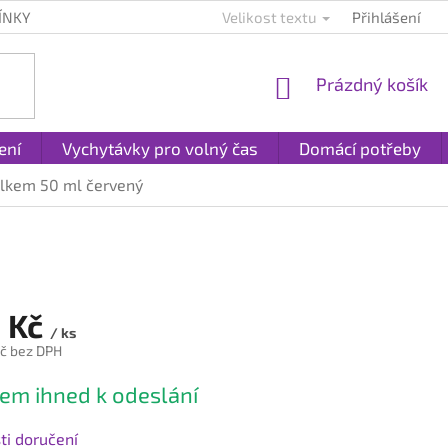
ÍNKY
KONTAKTY
PLATBA A DOPRAVA
Velikost textu
Přihlášení
REKLAMACE A
NÁKUPNÍ
Prázdný košík
KOŠÍK
ení
Vychytávky pro volný čas
Domácí potřeby
lkem 50 ml červený
 Kč
/ ks
č bez DPH
em ihned k odeslání
i doručení