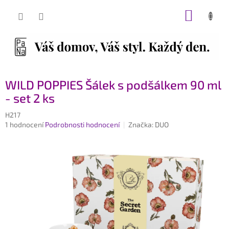
Přejít
NÁKUP
na
obsah
KOŠÍK
WILD POPPIES Šálek s podšálkem 90 ml
- set 2 ks
H217
Průměrné
1 hodnocení
Podrobnosti hodnocení
Značka:
DUO
hodnocení
produktu
je
5,0
z
5
hvězdiček.