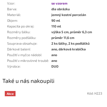
Vzor
:
se vzorem
Barva
:
dle obrázku
Materiál
:
jemný kostní porcelán
Objem
:
90 ml
Kapacita po okraj
:
110 ml
Rozměry šálku
:
výška 5 cm, průměr 6,3 cm
Rozměry podšálku
:
průměr 11,6 cm
Souprava obsahuje
:
2 ks šálky, 2 ks podšálků
Dárkové balení
:
ano, dárková krabička
Použití v myčce nádobí
:
ano
Použití v mikrovlnné troubě
:
ano
Výrobce
:
DUO
Také u nás nakoupili
Kód:
H223
Akce