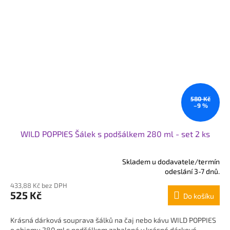
580 Kč
–9 %
WILD POPPIES Šálek s podšálkem 280 ml - set 2 ks
Skladem u dodavatele/termín
Průměrné
odeslání 3-7 dnů.
hodnocení
433,88 Kč bez DPH
produktu
525 Kč
Do košíku
je
5,0
z
Krásná dárková souprava šálků na čaj nebo kávu WILD POPPIES
5
o objemu 280 ml s podšálkem zabalená v krásné dárkové