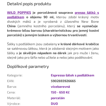
Detailní popis produktu
WILD POPPIES
je porcelánová souprava
presso šálků s
podšálkem
o objemu 90 ml,
kterou zdobí krásný motiv
divokých máků a je vyrobená z úžasného New Bone
China
(jemného kostního porcelánu), který
se vyznačuje
krémovo-bílou barvou (charakteristickou pro jemný kostní
porcelán) s jemným leskem a výbornou trvanlivostí.
Šálky s podšálkem jsou zabaleny
v krásné dárkové krabičce
se saténovou látkou, která je zdobená stejným motivem jako
šálky a
je skvělým nápadem na dárek
jak pro muže i ženu,
stejně jako pro šéfa nebo učitele a nebo jako poděkování.
Doplňkové parametry
Kategorie
:
Espresso šálek s podšálkem
EAN
:
5902693926665
Barva
:
vícebarevná
Cena
:
150 - 650 Kč
Materiál
:
porcelán
Výrobce
:
DUO