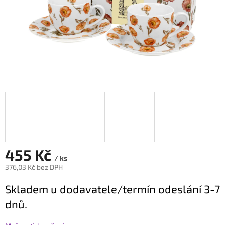
455 Kč
/ ks
376,03 Kč bez DPH
Měrná
Skladem u dodavatele/termín odeslání 3-7
cena:
dnů.