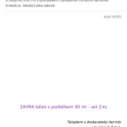
hvězdiček.
krabičce. Ideální jako dárek.
Kód:
H185
ZAHRA šálek s podšálkem 90 ml - set 2 ks
Skladem u dodavatele/termín
Průměrné