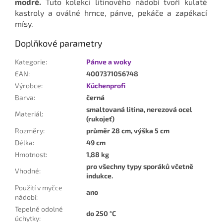
modré.
Tuto kolekci litinového nádobí tvoří kulaté
kastroly a oválné hrnce, pánve, pekáče a zapékací
mísy.
Doplňkové parametry
Kategorie
:
Pánve a woky
EAN
:
4007371056748
Výrobce
:
Küchenprofi
Barva
:
černá
smaltovaná litina, nerezová ocel
Materiál
:
(rukojeť)
Rozměry
:
průměr 28 cm, výška 5 cm
Délka
:
49 cm
Hmotnost
:
1,88 kg
pro všechny typy sporáků včetně
Vhodné
:
indukce.
Použití v myčce
ano
nádobí
:
Tepelně odolné
do 250 °C
úchytky
: