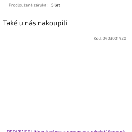
Prodloužená záruka
:
5 let
Také u nás nakoupili
Kód:
0403001420
PROVENCE Litinová pánev s nerezovou rukojetí červená