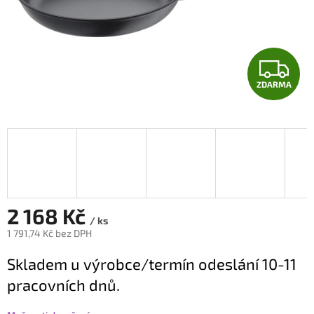
Z
ZDARMA
D
A
R
M
A
2 168 Kč
/ ks
1 791,74 Kč bez DPH
Měrná
Skladem u výrobce/termín odeslání 10-11
cena:
pracovních dnů.