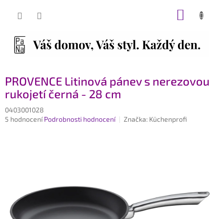
Přejít
NÁKUP
na
obsah
KOŠÍK
PROVENCE Litinová pánev s nerezovou
rukojetí černá - 28 cm
0403001028
Průměrné
5 hodnocení
Podrobnosti hodnocení
Značka:
Küchenprofi
hodnocení
produktu
je
4,6
z
5
hvězdiček.