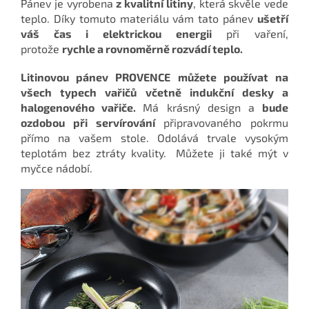
Pánev je vyrobena
z kvalitní litiny
, která skvěle vede
teplo. Díky tomuto materiálu vám tato pánev
ušetří
váš čas i elektrickou energii
při vaření,
protože
rychle a rovnoměrně rozvádí teplo.
Litinovou pánev PROVENCE můžete používat na
všech typech vařičů včetně indukční desky a
halogenového vařiče.
Má krásný design a
bude
ozdobou při servírování
připravovaného pokrmu
přímo na vašem stole. Odolává trvale vysokým
teplotám bez ztráty kvality.
Můžete ji také mýt v
myčce nádobí.