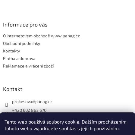
a
t
í
Informace pro vás
O internetovém obchodě www.panag.cz
Obchodní podmínky
Kontakty
Platba a doprava
Reklamace a vrácení zboží
Kontakt
prokesova
@
panag.cz
+420 602 863 670
Tento web používá soubory cookie. Dalším procházením
tohoto webu vyjadřujete souhlas s jejich používáním.