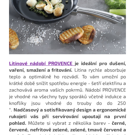
Litinové nádobí PROVENCE
je ideální pro dušení,
vaření, smažení a fritování.
Litina rychle absorbuje
teplo a optimálně ho rozvádí. To vám umožní po
krátké době snížit spotřebu energie - šetří elektřinu a
zachovává aroma vašich pokrmů. Nádobí PROVENCE
je vhodné na všechny typy sporáků včetně indukce a
knoflíky jsou vhodné do trouby do do 250
°.
Nadčasový a sotisfikovaný design a ergonomické
rukojeti vás při servírování upoutají na první
pohled.
Můžete si vybrat z několika barev -
černé,
červené, nefritově zelené, zelené, tmavě červené a