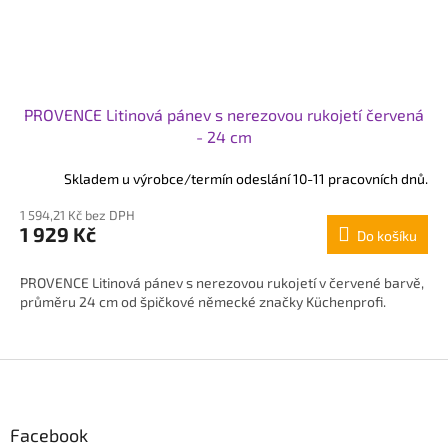
PROVENCE Litinová pánev s nerezovou rukojetí červená
- 24 cm
Skladem u výrobce/termín odeslání 10-11 pracovních dnů.
1 594,21 Kč bez DPH
1 929 Kč
Do košíku
PROVENCE Litinová pánev s nerezovou rukojetí v červené barvě,
průměru 24 cm od špičkové německé značky Küchenprofi.
Z
á
p
Facebook