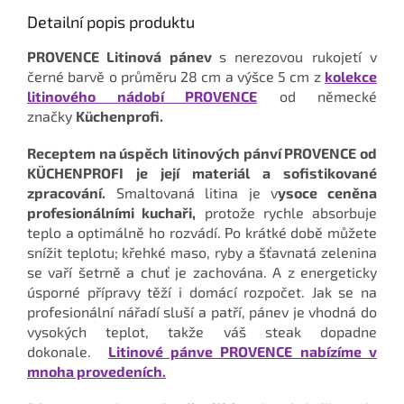
Detailní popis produktu
PROVENCE Litinová pánev
s nerezovou rukojetí v
černé barvě o průměru 28 cm a výšce 5 cm z
kolekce
litinového nádobí PROVENCE
od německé
značky
Küchenprofi.
Receptem na úspěch litinových pánví PROVENCE od
KÜCHENPROFI je její materiál a sofistikované
zpracování.
Smaltovaná litina je v
ysoce ceněna
profesionálními kuchaři,
protože rychle absorbuje
teplo a optimálně ho rozvádí. Po krátké době můžete
snížit teplotu; křehké maso, ryby a šťavnatá zelenina
se vaří šetrně a chuť je zachována. A z energeticky
úsporné přípravy těží i domácí rozpočet. Jak se na
profesionální nářadí sluší a patří, pánev je vhodná do
vysokých teplot, takže váš steak dopadne
dokonale.
Litinové pánve PROVENCE nabízíme v
mnoha provedeních.