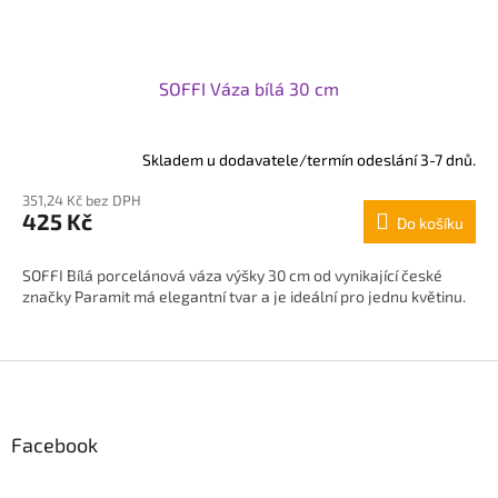
SOFFI Váza bílá 30 cm
Skladem u dodavatele/termín odeslání 3-7 dnů.
351,24 Kč bez DPH
425 Kč
Do košíku
SOFFI Bílá porcelánová váza výšky 30 cm od vynikající české
značky Paramit má elegantní tvar a je ideální pro jednu květinu.
Z
á
p
Facebook
a
t