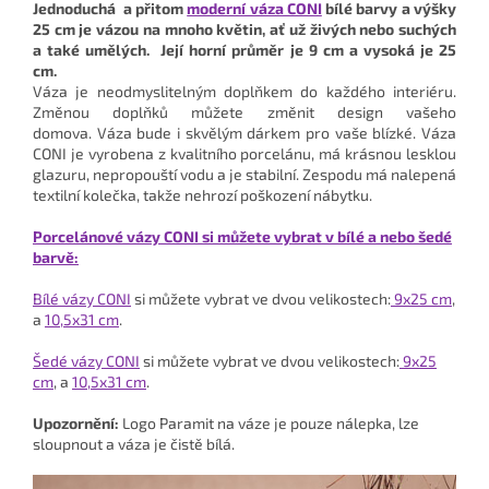
Jednoduchá a přitom
moderní váza CONI
bílé barvy a výšky
25 cm je vázou na mnoho květin, ať už živých nebo suchých
a také umělých. Její horní průměr je 9 cm a vysoká je 25
cm.
Váza je neodmyslitelným doplňkem do každého interiéru.
Změnou doplňků můžete změnit design vašeho
domova.
Váza bude i skvělým dárkem pro vaše blízké. Váza
CONI je vyrobena z kvalitního porcelánu, má krásnou lesklou
glazuru, nepropouští vodu a je stabilní. Zespodu má nalepená
textilní kolečka, takže nehrozí poškození nábytku.
Porcelánové vázy CONI si můžete vybrat v bílé a nebo šedé
barvě:
Bílé vázy CONI
si můžete vybrat ve dvou velikostech:
9x25 cm
,
a
10,5x31 cm
.
Šedé vázy CONI
si můžete vybrat ve dvou velikostech:
9x25
cm
, a
10,5x31 cm
.
Upozornění:
Logo Paramit na váze je pouze nálepka, lze
sloupnout a váza je čistě bílá.