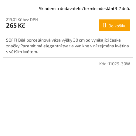
Skladem u dodavatele/termín odeslání 3-7 dnů.
219,01 Kč bez DPH
265 Kč
Do košíku
SOFFI Bílá porcelánová váza výšky 30 cm od vynikající české
značky Paramit má elegantní tvar a vynikne v ní zejména květina
s větším květem.
Kód:
11029-30W