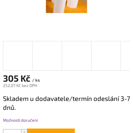
305 Kč
/ ks
252,07 Kč bez DPH
Měrná
Skladem u dodavatele/termín odeslání 3-7
cena:
dnů.
Možnosti doručení