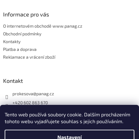
í
Informace pro vás
O internetovém obchodě www.panag.cz
Obchodní podmínky
Kontakty
Platba a doprava
Reklamace a vrácení zboží
Kontakt
prokesova
@
panag.cz
+420 602 863 670
Tento web používá soubory cookie. Dalším procházením
tohoto webu vyjadřujete souhlas s jejich používáním.
Nastavení
Vytvořil Shoptet