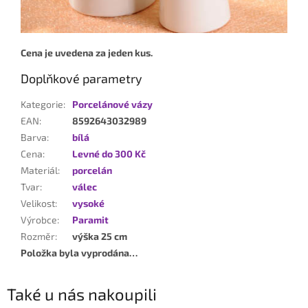
Cena je uvedena za jeden kus.
Doplňkové parametry
Kategorie
:
Porcelánové vázy
EAN
:
8592643032989
Barva
:
bílá
Cena
:
Levné do 300 Kč
Materiál
:
porcelán
Tvar
:
válec
Velikost
:
vysoké
Výrobce
:
Paramit
Rozměr
:
výška 25 cm
Položka byla vyprodána…
Také u nás nakoupili