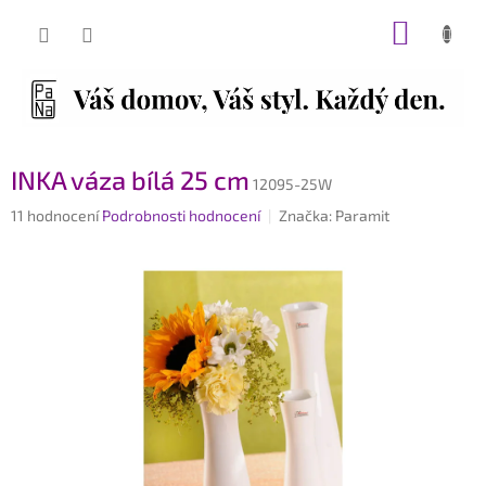
Přejít
NÁKUP
na
obsah
KOŠÍK
INKA váza bílá 25 cm
12095-25W
Průměrné
11 hodnocení
Podrobnosti hodnocení
Značka:
Paramit
hodnocení
produktu
je
4,5
z
5
hvězdiček.