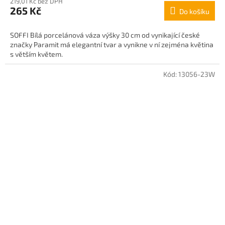
219,01 Kč bez DPH
265 Kč
Do košíku
SOFFI Bílá porcelánová váza výšky 30 cm od vynikající české
značky Paramit má elegantní tvar a vynikne v ní zejména květina
s větším květem.
Kód:
13056-23W