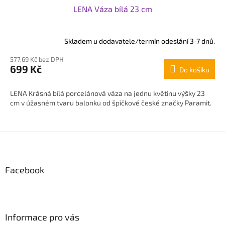
LENA Váza bílá 23 cm
Skladem u dodavatele/termín odeslání 3-7 dnů.
577,69 Kč bez DPH
699 Kč
Do košíku
LENA Krásná bílá porcelánová váza na jednu květinu výšky 23
cm v úžasném tvaru balonku od špičkové české značky Paramit.
Z
á
p
Facebook
a
t
í
Informace pro vás