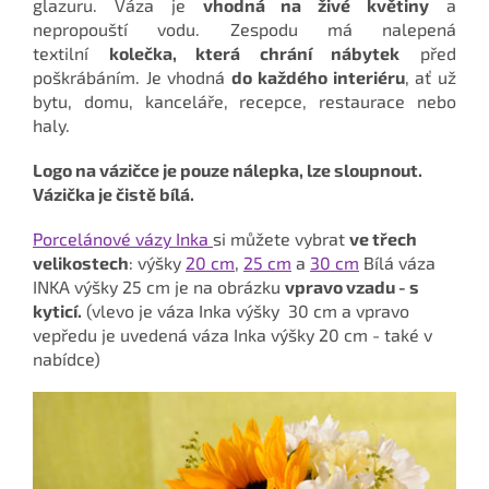
glazuru. Váza je
vhodná na živé květiny
a
nepropouští vodu. Zespodu má nalepená
textilní
kolečka, která chrání nábytek
před
poškrábáním. Je vhodná
do každého interiéru
, ať už
bytu, domu, kanceláře, recepce, restaurace nebo
haly.
Logo na vázičce je pouze nálepka, lze sloupnout.
Vázička je čistě bílá.
Porcelánové vázy Inka
si můžete vybrat
ve třech
velikostech
: výšky
20 cm
,
25 cm
a
30 cm
Bílá váza
INKA výšky 25 cm je na obrázku
vpravo vzadu - s
kyticí.
(vlevo je váza Inka výšky 30 cm a vpravo
vepředu je uvedená váza Inka výšky 20 cm - také v
nabídce)