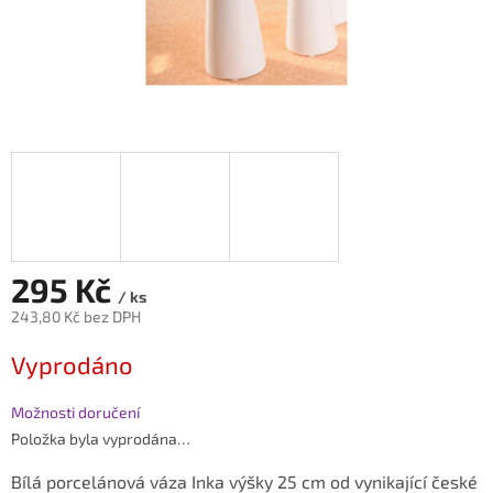
295 Kč
/ ks
243,80 Kč bez DPH
Měrná
Vyprodáno
cena:
Možnosti doručení
Položka byla vyprodána…
Bílá porcelánová váza Inka výšky 25 cm od vynikající české