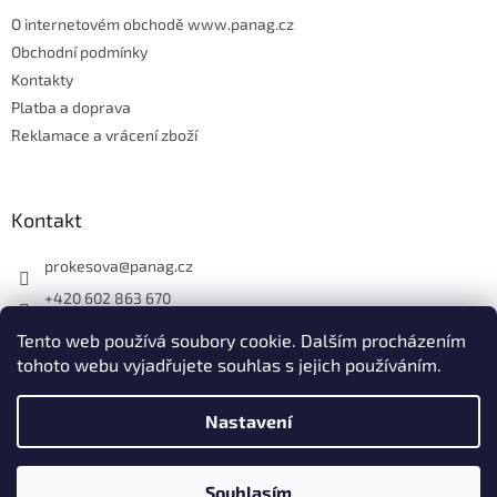
O internetovém obchodě www.panag.cz
Obchodní podmínky
Kontakty
Platba a doprava
Reklamace a vrácení zboží
Kontakt
prokesova
@
panag.cz
+420 602 863 670
Tento web používá soubory cookie. Dalším procházením
tohoto webu vyjadřujete souhlas s jejich používáním.
Nastavení
Vytvořil Shoptet
Souhlasím
Copyright 2026
Panag.cz
. Všechna práva vyhrazena.