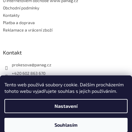
O internetovém obchodě www.panag.cz
Obchodní podmínky
Kontakty
Platba a doprava
Reklamace a vrácení zboží
Kontakt
prokesova
@
panag.cz
+420 602 863 670
Tento web používá soubory cookie. Dalším procházením
tohoto webu vyjadřujete souhlas s jejich používáním.
Nastavení
Vytvořil Shoptet
Souhlasím
Copyright 2026
Panag.cz
. Všechna práva vyhrazena.