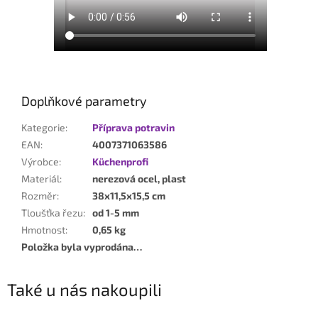
Doplňkové parametry
Kategorie
:
Příprava potravin
EAN
:
4007371063586
Výrobce
:
Küchenprofi
Materiál
:
nerezová ocel, plast
Rozměr
:
38x11,5x15,5 cm
Tloušťka řezu
:
od 1-5 mm
Hmotnost
:
0,65 kg
Položka byla vyprodána…
Také u nás nakoupili