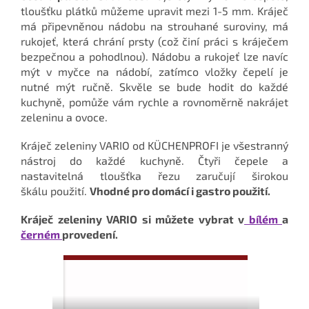
tloušťku plátků můžeme upravit mezi 1-5 mm. Kráječ
má připevněnou nádobu na strouhané suroviny, má
rukojeť, která chrání prsty (což činí práci s kráječem
bezpečnou a pohodlnou). Nádobu a rukojeť lze navíc
mýt v myčce na nádobí, zatímco vložky čepelí je
nutné mýt ručně. Skvěle se bude hodit do každé
kuchyně, pomůže vám rychle a rovnoměrně nakrájet
zeleninu a ovoce.
Kráječ zeleniny
VARIO
od
KÜCHENPROFI
je
všestranný
nástroj do každé kuchyně. Čtyři
čepele a
nastavitelná
tloušťka řezu zaručují širokou
škálu
použití.
Vhodné pro domácí i gastro použití.
Kráječ zeleniny VARIO si můžete vybrat v
bílém
a
černém
provedení.