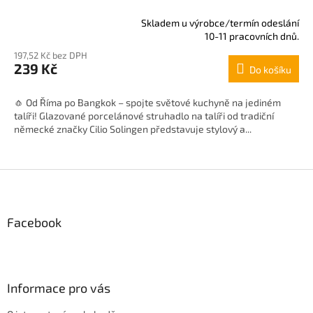
Skladem u výrobce/termín odeslání
Průměrné
10-11 pracovních dnů.
hodnocení
197,52 Kč bez DPH
produktu
239 Kč
Do košíku
je
5,0
z
🧄 Od Říma po Bangkok – spojte světové kuchyně na jediném
5
talíři! Glazované porcelánové struhadlo na talíři od tradiční
hvězdiček.
německé značky Cilio Solingen představuje stylový a...
Z
á
p
Facebook
a
t
í
Informace pro vás