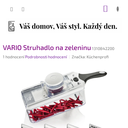
Přejít
NÁKUP
na
obsah
KOŠÍK
VARIO Struhadlo na zeleninu
1310842200
Průměrné
1 hodnocení
Podrobnosti hodnocení
Značka:
Küchenprofi
hodnocení
produktu
je
5,0
z
5
hvězdiček.