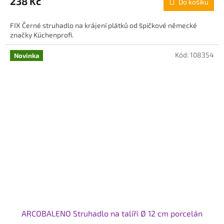
238 Kč
Do košíku
FIX Černé struhadlo na krájení plátků od špičkové německé
značky Küchenprofi.
Kód:
108354
Novinka
ARCOBALENO Struhadlo na talíři Ø 12 cm porcelán