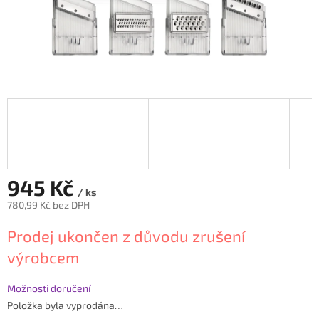
945 Kč
/ ks
780,99 Kč bez DPH
Měrná
Prodej ukončen z důvodu zrušení
cena:
výrobcem
Možnosti doručení
Položka byla vyprodána…