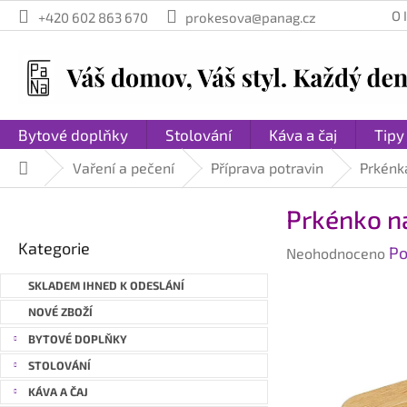
Přejít
O
+420 602 863 670
prokesova@panag.cz
na
obsah
Bytové doplňky
Stolování
Káva a čaj
Tipy
Vaření a pečení
Příprava potravin
Prkénka
Domů
P
Prkénko na
o
Přeskočit
s
Kategorie
Průměrné
Po
kategorie
Neohodnoceno
t
hodnocení
r
SKLADEM IHNED K ODESLÁNÍ
produktu
a
je
NOVÉ ZBOŽÍ
n
0,0
BYTOVÉ DOPLŇKY
n
z
STOLOVÁNÍ
í
5
hvězdiček.
p
KÁVA A ČAJ