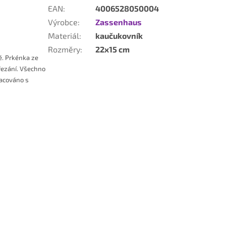
EAN
:
4006528050004
Výrobce
:
Zassenhaus
Materiál
:
kaučukovník
Rozměry
:
22x15 cm
ě. Prkénka ze
 řezání. Všechno
racováno s