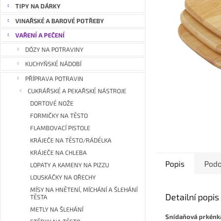
a
TIPY NA DÁRKY
n
VINAŘSKÉ A BAROVÉ POTŘEBY
e
VAŘENÍ A PEČENÍ
l
DÓZY NA POTRAVINY
KUCHYŇSKÉ NÁDOBÍ
PŘÍPRAVA POTRAVIN
CUKRÁŘSKÉ A PEKAŘSKÉ NÁSTROJE
DORTOVÉ NOŽE
FORMIČKY NA TĚSTO
FLAMBOVACÍ PISTOLE
KRÁJEČE NA TĚSTO/RÁDÉLKA
KRÁJEČE NA CHLEBA
Popis
Podo
LOPATY A KAMENY NA PIZZU
LOUSKÁČKY NA OŘECHY
MÍSY NA HNĚTENÍ, MÍCHÁNÍ A ŠLEHÁNÍ
Detailní popi
TĚSTA
METLY NA ŠLEHÁNÍ
Snídaňová prkénka