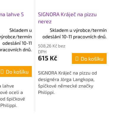
na lahve 5
SIGNORA Kráječ na pizzu
nerez
Skladem u
Skladem u výrobce/termín
výrobce/termín
odeslání 10-11 pracovních dnů.
odeslání 10-11
508,26 Kč bez
pracovních dnů.
DPH
615 Kč
Do košíku
Do košíku
SIGNORA Kráječ na pizzu od
designéra Jörga Langkopa,
a lahve
špičkové německé značky
ové oceli a
Philippi.
 od špičkové
hilippi.