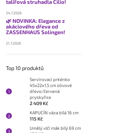
talířová struhadla Cilio!
24.7.2026
🌿 NOVINKA: Elegance z
akáciového dřeva od
ZASSENHAUS Solingen!
21.7.2026
Top 10 produktů
Servírovací prkénko
45x22x1,5 cm olivové
dřevo/červená
pryskyřice
2 409 Kč
KAPUCÍN váza bílá 16 cm
115 Kč
Umělý vlčí mák bílý 69 cm