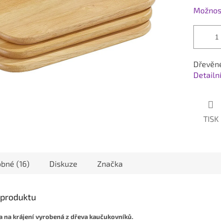
Možnost
Dřevěné
Detailn
TISK
bné (16)
Diskuze
Značka
s produktu
 na krájení vyrobená z dřeva kaučukovníků.