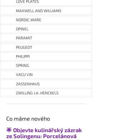
LOVE PLATES
MAXWELL AND WILLIAMS
NORDIC WARE
OPINEL
PARAMIT
PEUGEOT
PHILIPPI
SPRING
VACU VIN
ZASSENHAUS
ZWILLING J.A. HENCKELS
Co máme nového
🌟 Objevte kulinářský zázrak
ze Solingenu: Porcelánová