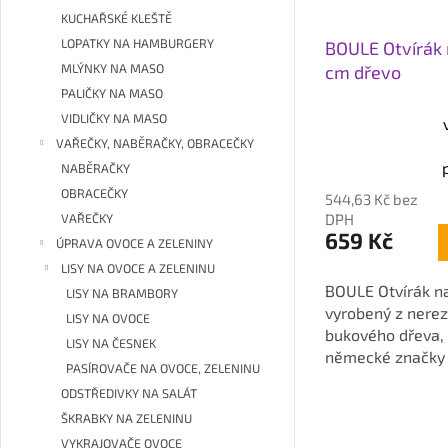
KUCHAŘSKÉ KLEŠTĚ
LOPATKY NA HAMBURGERY
BOULE Otvírák 
MLÝNKY NA MASO
cm dřevo
PALIČKY NA MASO
VIDLIČKY NA MASO
Průměrné
VAŘEČKY, NABĚRAČKY, OBRACEČKY
hodnocení
NABĚRAČKY
produktu
OBRACEČKY
544,63 Kč bez
je
DPH
VAŘEČKY
5,0
659 Kč
ÚPRAVA OVOCE A ZELENINY
z
LISY NA OVOCE A ZELENINU
5
BOULE Otvírák n
hvězdiček.
LISY NA BRAMBORY
vyrobený z nerez
LISY NA OVOCE
bukového dřeva,
LISY NA ČESNEK
německé značky P
PASÍROVAČE NA OVOCE, ZELENINU
ODSTŘEDIVKY NA SALÁT
ŠKRABKY NA ZELENINU
VYKRAJOVAČE OVOCE