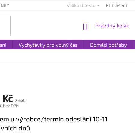
ÍNKY
KONTAKTY
PLATBA A DOPRAVA
Velikost textu
Přihlášení
REKLAMACE A
NÁKUPNÍ
Prázdný košík
KOŠÍK
ení
Vychytávky pro volný čas
Domácí potřeby
 Kč
/ set
č bez DPH
em u výrobce/termín odeslání 10-11
vních dnů.