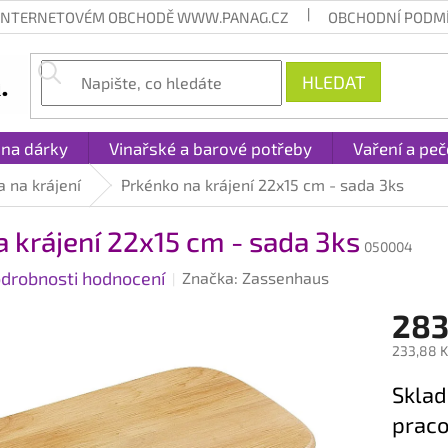
 INTERNETOVÉM OBCHODĚ WWW.PANAG.CZ
OBCHODNÍ PODM
HLEDAT
 na dárky
Vinařské a barové potřeby
Vaření a peč
 na krájení
Prkénko na krájení 22x15 cm - sada 3ks
 krájení 22x15 cm - sada 3ks
050004
drobnosti hodnocení
Značka:
Zassenhaus
283
233,88 K
Měrná
Sklad
cena:
praco