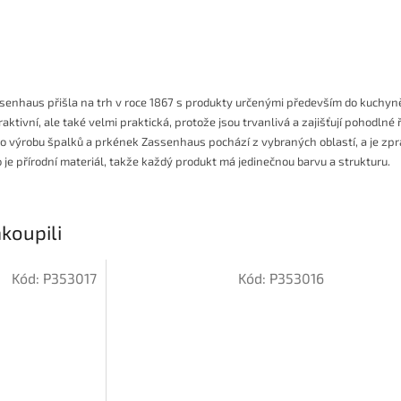
enhaus přišla na trh v roce 1867 s produkty určenými především do kuchyn
raktivní, ale také velmi praktická, protože jsou trvanlivá a zajišťují pohodlné
o výrobu špalků a prkének Zassenhaus pochází z vybraných oblastí, a je zp
o je přírodní materiál, takže každý produkt má jedinečnou barvu a strukturu.
koupili
Kód:
P353017
Kód:
P353016