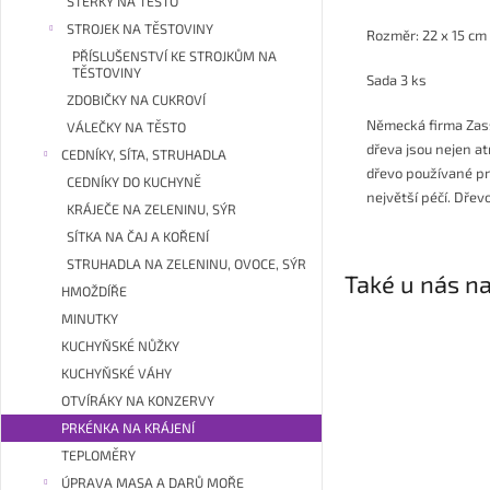
STĚRKY NA TĚSTO
STROJEK NA TĚSTOVINY
Rozměr: 22 x 15 cm
PŘÍSLUŠENSTVÍ KE STROJKŮM NA
TĚSTOVINY
Sada 3 ks
ZDOBIČKY NA CUKROVÍ
Německá firma Zass
VÁLEČKY NA TĚSTO
dřeva jsou nejen at
CEDNÍKY, SÍTA, STRUHADLA
dřevo používané pr
CEDNÍKY DO KUCHYNĚ
největší péčí. Dřev
KRÁJEČE NA ZELENINU, SÝR
SÍTKA NA ČAJ A KOŘENÍ
STRUHADLA NA ZELENINU, OVOCE, SÝR
Také u nás na
HMOŽDÍŘE
MINUTKY
KUCHYŇSKÉ NŮŽKY
KUCHYŇSKÉ VÁHY
OTVÍRÁKY NA KONZERVY
PRKÉNKA NA KRÁJENÍ
TEPLOMĚRY
ÚPRAVA MASA A DARŮ MOŘE