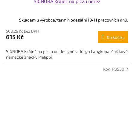
SIGNORA Kráječ na pizzu nerez
Skladem u výrobce/termín odeslání 10-11 pracovních dnů.
508,26 Kč bez DPH
615 Kč
Do košíku
SIGNORA Kráječ na pizzu od designéra Jörga Langkopa, špičkové
německé značky Philippi.
Kód:
P353017