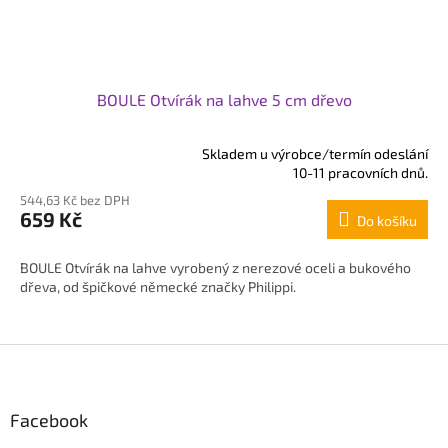
BOULE Otvírák na lahve 5 cm dřevo
Skladem u výrobce/termín odeslání
Průměrné
10-11 pracovních dnů.
hodnocení
544,63 Kč bez DPH
produktu
659 Kč
Do košíku
je
5,0
z
BOULE Otvírák na lahve vyrobený z nerezové oceli a bukového
5
dřeva, od špičkové německé značky Philippi.
hvězdiček.
Z
á
p
Facebook
a