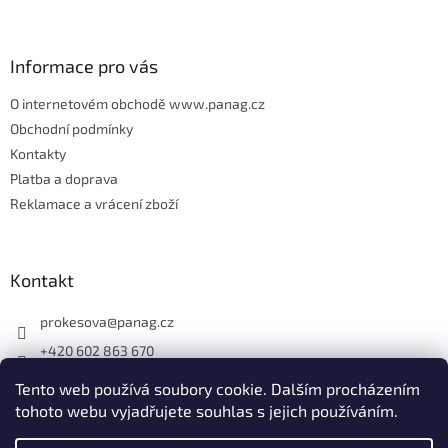
t
í
Informace pro vás
O internetovém obchodě www.panag.cz
Obchodní podmínky
Kontakty
Platba a doprava
Reklamace a vrácení zboží
Kontakt
prokesova
@
panag.cz
+420 602 863 670
Tento web používá soubory cookie. Dalším procházením
tohoto webu vyjadřujete souhlas s jejich používáním.