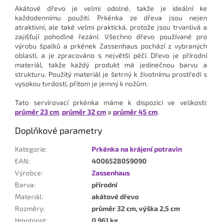
Akátové dřevo je velmi odolné, takže je ideální ke
každodennímu použití. Prkénka ze dřeva jsou nejen
atraktivní, ale také velmi praktická, protože jsou trvanlivá a
zajišťují pohodlné řezání. Všechno dřevo používané pro
výrobu špalků a prkének Zassenhaus pochází z vybraných
oblastí, a je zpracováno s největší péčí. Dřevo je přírodní
materiál, takže každý produkt má jedinečnou barvu a
strukturu. Použitý materiál je šetrný k životnímu prostředí s
vysokou tvrdostí, přitom je jemný k nožům.
Tato servírovací prkénka máme k dispozici ve velikosti:
průměr 23 cm
,
průměr 32 cm
a
průměr 45 cm
.
Doplňkové parametry
Kategorie
:
Prkénka na krájení potravin
EAN
:
4006528059090
Výrobce
:
Zassenhaus
Barva
:
přírodní
Materiál
:
akátové dřevo
Rozměry
:
průměr 32 cm, výška 2,5 cm
Hmotnost
:
0,961 kg