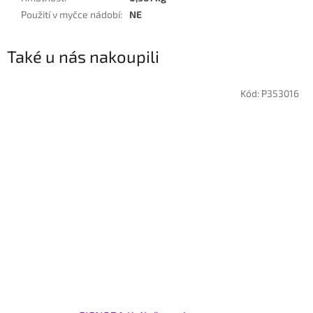
Použití v myčce nádobí
:
NE
Také u nás nakoupili
Kód:
P353016