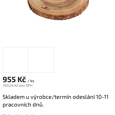
955 Kč
/ ks
789,26 Kč bez DPH
Měrná
Skladem u výrobce/termín odeslání 10-11
cena:
pracovních dnů.