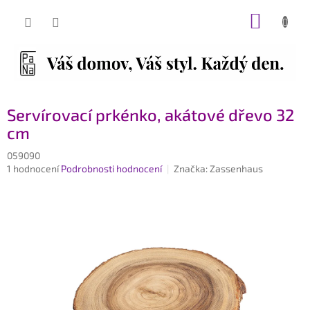
Přejít
NÁKUP
na
obsah
KOŠÍK
Servírovací prkénko, akátové dřevo 32
cm
059090
Průměrné
1 hodnocení
Podrobnosti hodnocení
Značka:
Zassenhaus
hodnocení
produktu
je
5,0
z
5
hvězdiček.