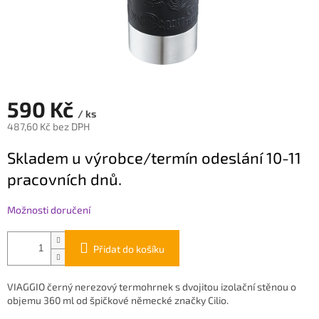
590 Kč
/ ks
487,60 Kč bez DPH
Měrná
Skladem u výrobce/termín odeslání 10-11
cena:
pracovních dnů.
Možnosti doručení
Přidat do košíku
VIAGGIO černý nerezový termohrnek s dvojitou izolační stěnou o
objemu 360 ml od špičkové německé značky Cilio.