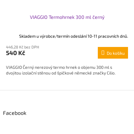
VIAGGIO Termohrnek 300 ml černý
Skladem u výrobce/termín odeslání 10-11 pracovních dnů.
446,28 Kč bez DPH
540 Kč
Do košíku
VIAGGIO Černý nerezový termo hrnek o objemu 300 ml s
dvojitou izolační stěnou od špičkové německé značky Cilio.
Z
á
p
Facebook
a
t
í