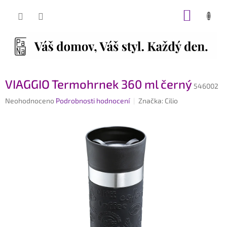
Přejít
NÁKUP
na
obsah
KOŠÍK
VIAGGIO Termohrnek 360 ml černý
546002
Průměrné
Neohodnoceno
Podrobnosti hodnocení
Značka:
Cilio
hodnocení
produktu
je
0,0
z
5
hvězdiček.