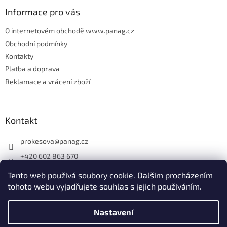
Informace pro vás
O internetovém obchodě www.panag.cz
Obchodní podmínky
Kontakty
Platba a doprava
Reklamace a vrácení zboží
Kontakt
prokesova
@
panag.cz
+420 602 863 670
Tento web používá soubory cookie. Dalším procházením
tohoto webu vyjadřujete souhlas s jejich používáním.
Nastavení
Vytvořil Shoptet