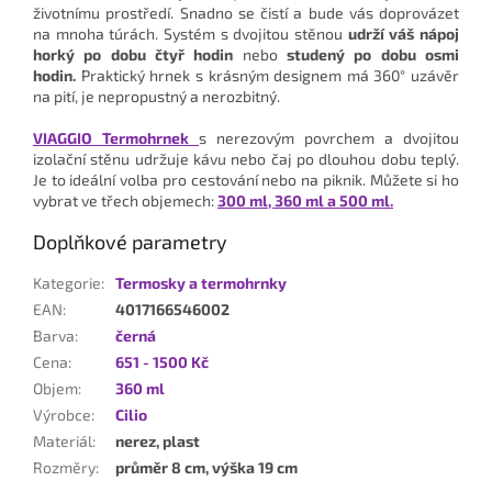
životnímu prostředí. Snadno se čistí a bude vás doprovázet
na mnoha túrách. Systém s dvojitou stěnou
udrží váš nápoj
horký po dobu čtyř hodin
nebo
studený po dobu osmi
hodin.
Praktický hrnek s krásným designem má 360° uzávěr
na pití, je nepropustný a nerozbitný.
VIAGGIO Termohrnek
s nerezovým povrchem a dvojitou
izolační stěnu udržuje kávu nebo čaj po dlouhou dobu teplý.
Je to ideální volba pro cestování nebo na piknik. Můžete si ho
vybrat ve třech objemech:
300 ml, 360 ml a 500 ml.
Doplňkové parametry
Kategorie
:
Termosky a termohrnky
EAN
:
4017166546002
Barva
:
černá
Cena
:
651 - 1500 Kč
Objem
:
360 ml
Výrobce
:
Cilio
Materiál
:
nerez, plast
Rozměry
:
průměr 8 cm, výška 19 cm