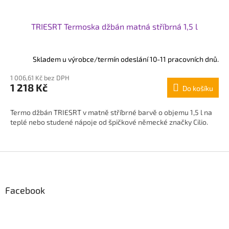
TRIESRT Termoska džbán matná stříbrná 1,5 l
Skladem u výrobce/termín odeslání 10-11 pracovních dnů.
1 006,61 Kč bez DPH
1 218 Kč
Do košíku
Termo džbán TRIESRT v matně stříbrné barvě o objemu 1,5 l na
teplé nebo studené nápoje od špičkové německé značky Cilio.
Z
á
p
Facebook
a
t
í