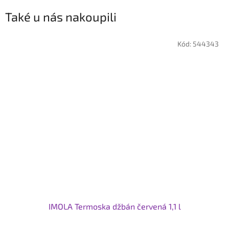
Také u nás nakoupili
Kód:
544343
IMOLA Termoska džbán červená 1,1 l