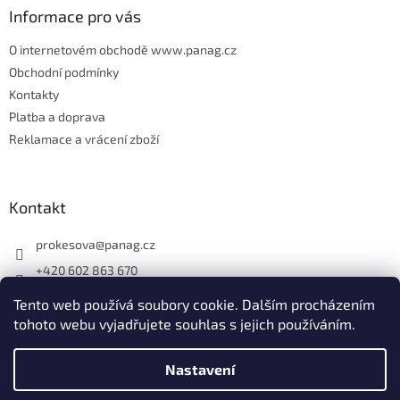
Informace pro vás
O internetovém obchodě www.panag.cz
Obchodní podmínky
Kontakty
Platba a doprava
Reklamace a vrácení zboží
Kontakt
prokesova
@
panag.cz
+420 602 863 670
Tento web používá soubory cookie. Dalším procházením
tohoto webu vyjadřujete souhlas s jejich používáním.
Nastavení
Vytvořil Shoptet