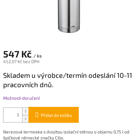
547 Kč
/ ks
452,07 Kč bez DPH
Měrná
Skladem u výrobce/termín odeslání 10-11
cena:
pracovních dnů.
Možnosti doručení
Přidat do košíku
Nerezová termoska s dvojitou izolační stěnou o objemu 0,75 l od
špičkové německé značky Cilio.