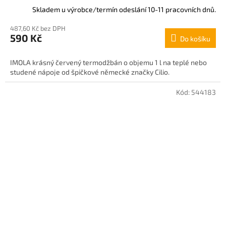
Skladem u výrobce/termín odeslání 10-11 pracovních dnů.
487,60 Kč bez DPH
590 Kč
Do košíku
IMOLA krásný červený termodžbán o objemu 1 l na teplé nebo
studené nápoje od špičkové německé značky Cilio.
Kód:
544183