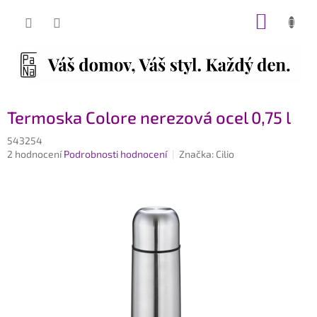
Přejít
NÁKUP
na
obsah
KOŠÍK
Termoska Colore nerezová ocel 0,75 l
543254
Průměrné
2 hodnocení
Podrobnosti hodnocení
Značka:
Cilio
hodnocení
produktu
je
5,0
z
5
hvězdiček.