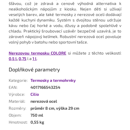
šťávou, což je zdravá a cenově výhodná alternativa k
nealkoholickým nápojům z kiosku. Nejen děti si užívají
veselých barev, ale také termosky z nerezové oceli dodávají
každé kuchyni dynamiku. Systém s dvojitou stěnou udržuje
kávu nebo čaj horké a vodu, džusy a podobně spolehlivě v
chladu. Praktický šroubovací uzávěr bezpečně uzavírá, je to
zároveň nápojový kelímek. Robustní nerezová ocel povoluje
volný pohyb v batohu nebo sportovní tašce.
Nerezovou termosku COLORE
si můžete z těchto velikostí:
0,5 l
,
0,75
l a
1 l
.
Doplňkové parametry
Kategorie
:
Termosky a termohrnky
EAN
:
4017166543254
Výrobce
:
Cilio
Materiál
:
nerezová ocel
Rozměry
:
průměr 8 cm, výška 29 cm
Objem
:
750 ml
Hmotnost
:
0,55 kg