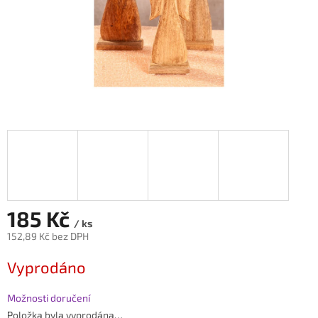
185 Kč
/ ks
152,89 Kč bez DPH
Měrná
Vyprodáno
cena:
Možnosti doručení
Položka byla vyprodána…