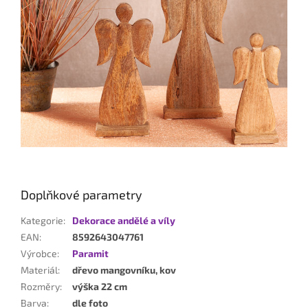
Doplňkové parametry
Kategorie
:
Dekorace andělé a víly
EAN
:
8592643047761
Výrobce
:
Paramit
Materiál
:
dřevo mangovníku, kov
Rozměry
:
výška 22 cm
Barva
:
dle foto