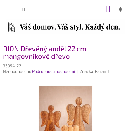
Přejít
NÁKUP
na
obsah
KOŠÍK
DION Dřevěný anděl 22 cm
mangovníkové dřevo
33054-22
Průměrné
Neohodnoceno
Podrobnosti hodnocení
Značka:
Paramit
hodnocení
produktu
je
0,0
z
5
hvězdiček.