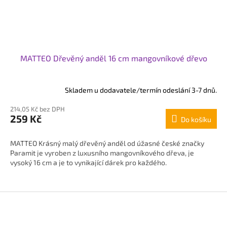
MATTEO Dřevěný anděl 16 cm mangovníkové dřevo
Skladem u dodavatele/termín odeslání 3-7 dnů.
214,05 Kč bez DPH
259 Kč
Do košíku
MATTEO Krásný malý dřevěný anděl od úžasné české značky
Paramit je vyroben z luxusního mangovníkového dřeva, je
vysoký 16 cm a je to vynikající dárek pro každého.
Z
á
p