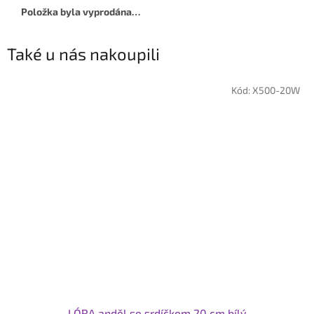
Položka byla vyprodána…
Také u nás nakoupili
Kód:
X500-20W
LÓRA anděl se srdíčkem 20 cm bílý