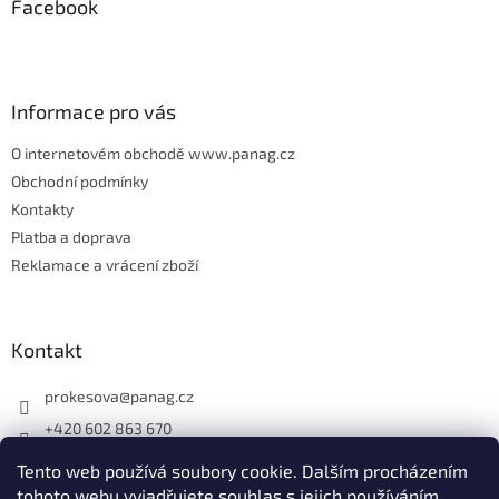
Facebook
a
t
í
Informace pro vás
O internetovém obchodě www.panag.cz
Obchodní podmínky
Kontakty
Platba a doprava
Reklamace a vrácení zboží
Kontakt
prokesova
@
panag.cz
+420 602 863 670
Tento web používá soubory cookie. Dalším procházením
tohoto webu vyjadřujete souhlas s jejich používáním.