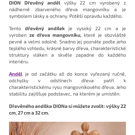
DION Dřevěný anděl
výšky 22 cm vyrobený z
nádherně zbarveného dřeva mangovníku a je
symbolem lásky a ochrany.
Potěší opravdu každého.
Tento
dřevěný andílek
je vysoký 22 cm a je
vyroben
ze dřeva mangovníku,
které je obzvláště
pevné a velmi odolné. Snadno jej poznáte podle jeho
teplého vzhledu, krásné barvy dřeva, charakteristické
struktury vláken a skvěle zapadne do každého
interiéru.
Anděl
je od začátku až do konce vyřezaný ručně,
odchylky v odstínech dřeva patří k
charakteristickému rysu mangovníkového dřeva. Jeho
stabilitu zajišťuje podstavec, na kterém je umístěn.
Dřevěného andílka DIONa si můžete zvolit: výšky 22
cm, 27 cm a 32 cm.