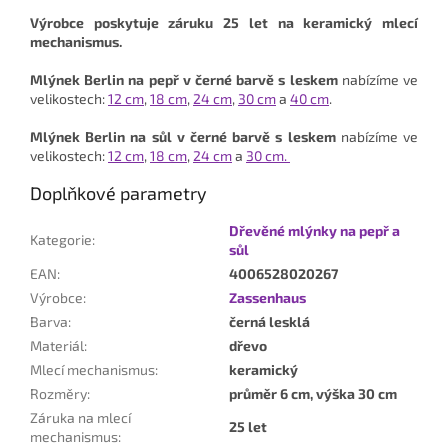
Výrobce poskytuje záruku 25 let na keramický mlecí
mechanismus.
Mlýnek Berlin na pepř
v černé barvě s leskem
nabízíme ve
velikostech:
12 cm
,
18 cm
,
24 cm
,
30 cm
a
40 cm
.
Mlýnek Berlin na sůl
v černé barvě s leskem
nabízíme ve
velikostech:
12 cm
,
18 cm
,
24 cm
a
30 cm.
Doplňkové parametry
Dřevěné mlýnky na pepř a
Kategorie
:
sůl
EAN
:
4006528020267
Výrobce
:
Zassenhaus
Barva
:
černá lesklá
Materiál
:
dřevo
Mlecí mechanismus
:
keramický
Rozměry
:
průměr 6 cm, výška 30 cm
Záruka na mlecí
25 let
mechanismus
: