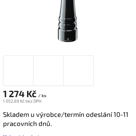
1 274 Kč
/ ks
1 052,89 Kč bez DPH
Měrná
Skladem u výrobce/termín odeslání 10-11
cena:
pracovních dnů.