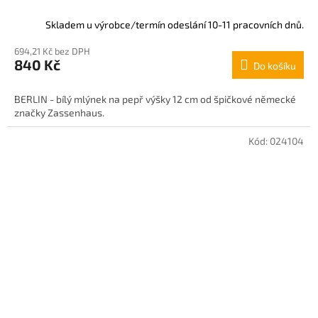
Skladem u výrobce/termín odeslání 10-11 pracovních dnů.
694,21 Kč bez DPH
840 Kč
Do košíku
BERLIN - bílý mlýnek na pepř výšky 12 cm od špičkové německé
značky Zassenhaus.
Kód:
024104