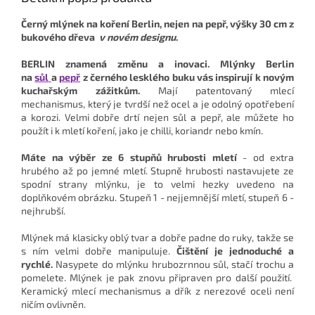
Černý mlýnek na koření Berlin, nejen na pepř, výšky 30 cm z
bukového dřeva
v novém designu
.
BERLIN znamená změnu a inovaci. Mlýnky Berlin
na
sůl
a
pepř
z černého lesklého buku vás inspirují k novým
kuchařským zážitkům.
Mají patentovaný mlecí
mechanismus, který je tvrdší než ocel a je odolný opotřebení
a korozi. Velmi dobře drtí nejen sůl a pepř, ale můžete ho
použít i k mletí koření, jako je chilli, koriandr nebo kmín.
Máte na výběr ze 6 stupňů hrubosti mletí
- od extra
hrubého až po jemné mletí. Stupně hrubosti nastavujete ze
spodní strany mlýnku, je to velmi hezky uvedeno na
doplňkovém obrázku. Stupeň 1 - nejjemnější mletí, stupeň 6 -
nejhrubší.
Mlýnek má klasicky oblý tvar a dobře padne do ruky, takže se
s ním velmi dobře manipuluje.
Čištění je jednoduché a
rychlé.
Nasypete do mlýnku hrubozrnnou sůl, stačí trochu a
pomelete. Mlýnek je pak znovu připraven pro další použití.
Keramický mlecí mechanismus a dřík z nerezové oceli není
ničím ovlivněn.