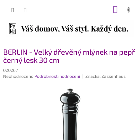
Přejít
NÁKUP
na
obsah
KOŠÍK
BERLIN - Velký dřevěný mlýnek na pepř
černý lesk 30 cm
020267
Průměrné
Neohodnoceno
Podrobnosti hodnocení
Značka:
Zassenhaus
hodnocení
produktu
je
0,0
z
5
hvězdiček.