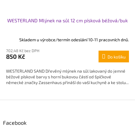
WESTERLAND Mlýnek na sůl 12 cm písková béžová/buk
Skladem u výrobce/termín odeslání 10-11 pracovních dnů.
702,48 Kč bez DPH
850 Kč
Do košíku
WESTERLAND SAND Dřevěný mlýnek na sůl lakovaný do jemné
béžové pískové barvy s horní bukovou částí od špičkové
německé značky Zassenhaus přináší do vaší kuchyně a ke stolu...
Z
á
p
Facebook
a
t