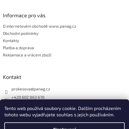
í
Informace pro vás
O internetovém obchodě www.panag.cz
Obchodní podmínky
Kontakty
Platba a doprava
Reklamace a vrácení zboží
Kontakt
prokesova
@
panag.cz
+420 602 863 670
Tento web používá soubory cookie. Dalším procházením
tohoto webu vyjadřujete souhlas s jejich používáním.