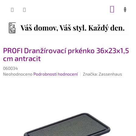
Přejít
NÁKUP
na
obsah
KOŠÍK
PROFI Dranžírovací prkénko 36x23x1,5
cm antracit
060034
Průměrné
Neohodnoceno
Podrobnosti hodnocení
Značka:
Zassenhaus
hodnocení
produktu
je
0,0
z
5
hvězdiček.