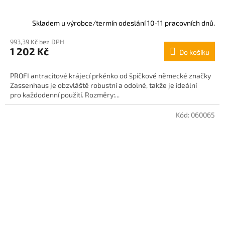
Skladem u výrobce/termín odeslání 10-11 pracovních dnů.
993,39 Kč bez DPH
1 202 Kč
Do košíku
PROFI antracitové krájecí prkénko od špičkové německé značky
Zassenhaus je obzvláště robustní a odolné, takže je ideální
pro každodenní použití. Rozměry:...
Kód:
060065