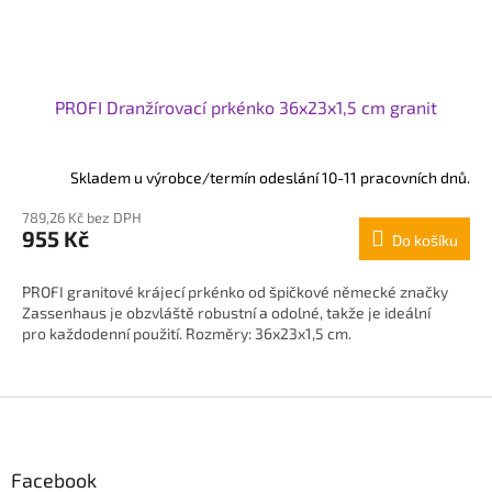
PROFI Dranžírovací prkénko 36x23x1,5 cm granit
Skladem u výrobce/termín odeslání 10-11 pracovních dnů.
789,26 Kč bez DPH
955 Kč
Do košíku
PROFI granitové krájecí prkénko od špičkové německé značky
Zassenhaus je obzvláště robustní a odolné, takže je ideální
pro každodenní použití. Rozměry: 36x23x1,5 cm.
Z
á
p
Facebook