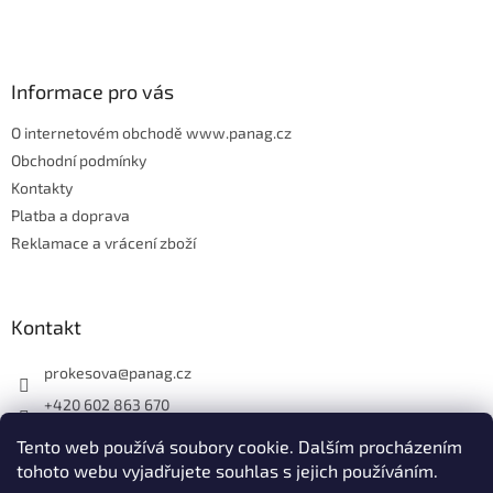
a
t
í
Informace pro vás
O internetovém obchodě www.panag.cz
Obchodní podmínky
Kontakty
Platba a doprava
Reklamace a vrácení zboží
Kontakt
prokesova
@
panag.cz
+420 602 863 670
Tento web používá soubory cookie. Dalším procházením
tohoto webu vyjadřujete souhlas s jejich používáním.