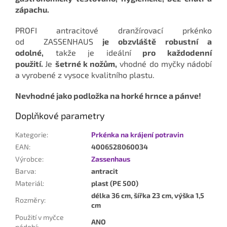
zápachu.
PROFI antracitové dranžírovací prkénko
od
ZASSENHAUS
je obzvláště
robustní a
odolné,
takže je ideální
pro
každodenní
použití.
Je
šetrné k nožům,
vhodné do myčky nádobí
a
vyrobené z vysoce kvalitního plastu.
Nevhodné jako podložka na horké hrnce a pánve!
Doplňkové parametry
Kategorie
:
Prkénka na krájení potravin
EAN
:
4006528060034
Výrobce
:
Zassenhaus
Barva
:
antracit
Materiál
:
plast (PE 500)
délka 36 cm, šířka 23 cm, výška 1,5
Rozměry
:
cm
Použití v myčce
ANO
nádobí
: