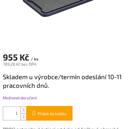
955 Kč
/ ks
789,26 Kč bez DPH
Měrná
Skladem u výrobce/termín odeslání 10-11
cena:
pracovních dnů.
Možnosti doručení
Přidat do košíku