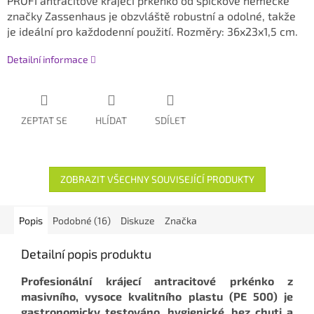
PROFI antracitové krájecí prkénko od špičkové německé
značky Zassenhaus
je obzvláště
robustní a odolné, takže
je ideální pro
každodenní použití. Rozměry: 36x23x1,5 cm.
Detailní informace
ZEPTAT SE
HLÍDAT
SDÍLET
ZOBRAZIT VŠECHNY SOUVISEJÍCÍ PRODUKTY
Popis
Podobné (16)
Diskuze
Značka
Detailní popis produktu
Profesionální krájecí antracitové prkénko z
masivního, vysoce kvalitního plastu (PE 500) je
gastronomicky testováno, hygienické, bez chuti a