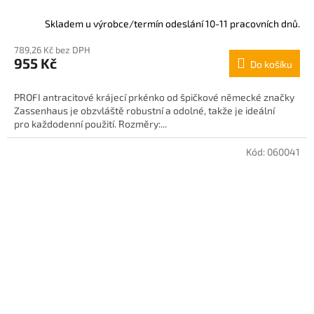
Skladem u výrobce/termín odeslání 10-11 pracovních dnů.
789,26 Kč bez DPH
955 Kč
Do košíku
PROFI antracitové krájecí prkénko od špičkové německé značky
Zassenhaus je obzvláště robustní a odolné, takže je ideální
pro každodenní použití. Rozměry:...
Kód:
060041