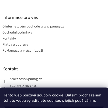
t
í
Informace pro vás
O internetovém obchodě www.panag.cz
Obchodní podmínky
Kontakty
Platba a doprava
Reklamace a vrácení zboží
Kontakt
prokesova
@
panag.cz
+420 602 863 670
Tento web používá soubory cookie. Dalším procházením
tohoto webu vyjadřujete souhlas s jejich používáním.