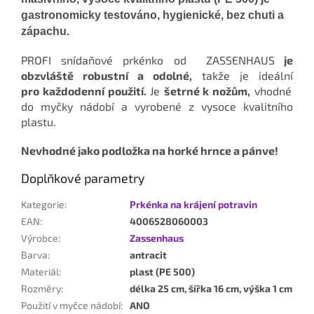
gastronomicky testováno, hygienické, bez chuti a
zápachu.
PROFI snídaňové prkénko od
ZASSENHAUS
je
obzvláště
robustní a odolné,
takže je ideální
pro
každodenní použití.
Je
šetrné k nožům,
vhodné
do myčky nádobí a
vyrobené z vysoce kvalitního
plastu.
Nevhodné jako podložka na horké hrnce a pánve!
Doplňkové parametry
Kategorie
:
Prkénka na krájení potravin
EAN
:
4006528060003
Výrobce
:
Zassenhaus
Barva
:
antracit
Materiál
:
plast (PE 500)
Rozměry
:
délka 25 cm, šířka 16 cm, výška 1 cm
Použití v myčce nádobí
:
ANO