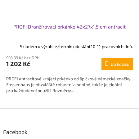
PROFI Dranžírovací prkénko 42x27x1,5 cm antracit
Skladem u výrobce/termín odeslání 10-11 pracovních dnů.
993,39 Kč bez DPH
1 202 Kč
Do košíku
PROFI antracitové krájecí prkénko od špičkové německé značky
Zassenhaus je obzvláště robustní a odolné, takže je ideální
pro každodenní použití. Rozměry:...
Z
á
p
Facebook
a