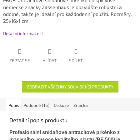
PROFI antracitové snídaňové prkénko od špičkové
německé značky Zassenhaus
je obzvláště
robustní a
odolné, takže je ideální pro
každodenní použití. Rozměry:
25x16x1 cm.
Detailní informace
ZEPTAT SE
HLÍDAT
SDÍLET
ZOBRAZIT VŠECHNY SOUVISEJÍCÍ PRODUKTY
Popis
Podobné (16)
Diskuze
Značka
Detailní popis produktu
Profesionální snídaňové antracitové prkénko z
masivního, vysoce kvalitního plastu (PE 500) je