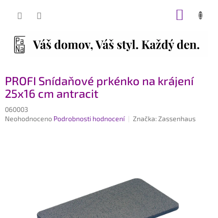
Přejít
NÁKUP
na
obsah
KOŠÍK
PROFI Snídaňové prkénko na krájení
25x16 cm antracit
060003
Průměrné
Neohodnoceno
Podrobnosti hodnocení
Značka:
Zassenhaus
hodnocení
produktu
je
0,0
z
5
hvězdiček.