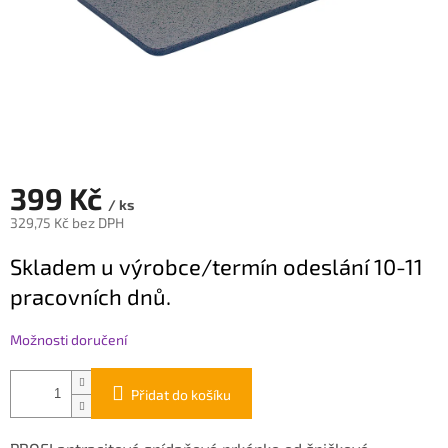
399 Kč
/ ks
329,75 Kč bez DPH
Měrná
Skladem u výrobce/termín odeslání 10-11
cena:
pracovních dnů.
Možnosti doručení
Přidat do košíku