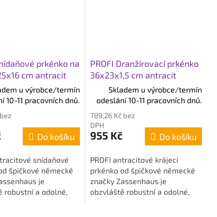
nídaňové prkénko na
PROFI Dranžírovací prkénko
25x16 cm antracit
36x23x1,5 cm antracit
adem u výrobce/termín
Skladem u výrobce/termín
í 10-11 pracovních dnů.
odeslání 10-11 pracovních dnů.
 bez
789,26 Kč bez
DPH
č
955 Kč
Do košíku
Do košíku
tracitové snídaňové
PROFI antracitové krájecí
od špičkové německé
prkénko od špičkové německé
assenhaus je
značky Zassenhaus je
 robustní a odolné,
obzvláště robustní a odolné,
ideální pro každodenní
takže je ideální pro každodenní
Rozměry:...
použití. Rozměry:...