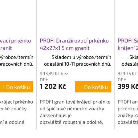
vací prkénko
PROFI Dranžírovací prkénko
PROFI S
ranit
42x27x1,5 cm granit
krájení 
výrobce/termín
Skladem u výrobce/termín
Skl
pracovních dnů.
odeslání 10-11 pracovních dnů.
odeslán
993,39 Kč bez
329,75 Kč
DPH
DPH
1 202 Kč
399 K
Do košíku
Do košíku
krájecí prkénko
PROFI granitové krájecí prkénko
PROFI an
ecké značky
od špičkové německé značky
prkénko 
Zassenhaus je
značky Z
ní a odolné,
obzvláště robustní a odolné,
obzvláště
 pro každodenní
takže je ideální pro každodenní
takže je 
: 36x23x1,5 cm.
použití. Rozměry: 42x27x1,5 cm.
použití. 