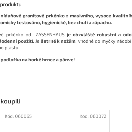
s produktu
snídaňové granitové prkénko z masivního, vysoce kvalitní
nomicky testováno, hygienické, bez chuti a zápachu.
ové prkénko od
ZASSENHAUS
je obzvláště
robustní a odo
dodenní použití.
Je
šetrné k nožům,
vhodné do myčky nádobí
ho plastu.
podložka na horké hrnce a pánve!
koupili
Kód:
060065
Kód:
060072