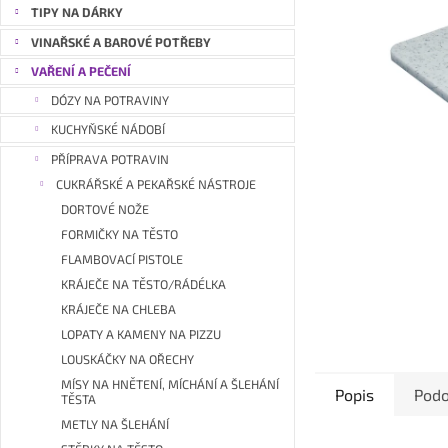
a
TIPY NA DÁRKY
n
VINAŘSKÉ A BAROVÉ POTŘEBY
e
VAŘENÍ A PEČENÍ
l
DÓZY NA POTRAVINY
KUCHYŇSKÉ NÁDOBÍ
PŘÍPRAVA POTRAVIN
CUKRÁŘSKÉ A PEKAŘSKÉ NÁSTROJE
DORTOVÉ NOŽE
FORMIČKY NA TĚSTO
FLAMBOVACÍ PISTOLE
KRÁJEČE NA TĚSTO/RÁDÉLKA
KRÁJEČE NA CHLEBA
LOPATY A KAMENY NA PIZZU
LOUSKÁČKY NA OŘECHY
MÍSY NA HNĚTENÍ, MÍCHÁNÍ A ŠLEHÁNÍ
Popis
Podo
TĚSTA
METLY NA ŠLEHÁNÍ