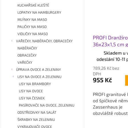
KUCHAŘSKÉ KLEŠTĚ
LOPATKY NA HAMBURGERY
MLÝNKY NA MASO
PALIČKY NA MASO
VIDLIČKY NA MASO
PROFI Dranžíro
VAŘEČKY, NABĚRAČKY, OBRACEČKY
36x23x1,5 cm g
NABĚRAČKY
Skladem u 
OBRACEČKY
odeslání 10-11 
VAŘEČKY
789,26 Kč bez
ÚPRAVA OVOCE A ZELENINY
DPH
LISY NA OVOCE A ZELENINU
955 Kč
LISY NA BRAMBORY
LISY NA OVOCE
PROFI granitové 
LISY NA ČESNEK
od špičkové něm
PASÍROVAČE NA OVOCE, ZELENINU
Zassenhaus je
ODSTŘEDIVKY NA SALÁT
obzvláště robust
takže je ideální
ŠKRABKY NA ZELENINU
použití. Rozměry
VYKRAJOVAČE OVOCE