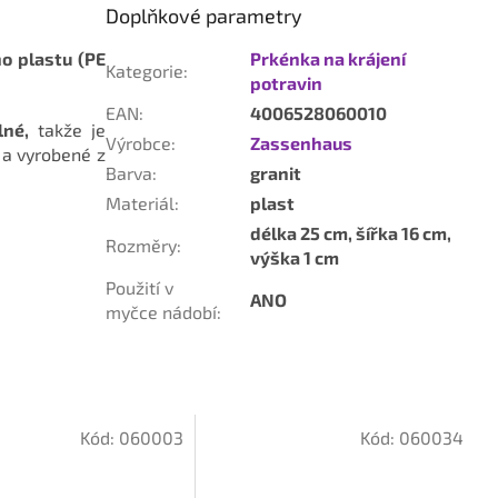
Doplňkové parametry
ho plastu (PE
Prkénka na krájení
Kategorie
:
potravin
EAN
:
4006528060010
lné,
takže je
Výrobce
:
Zassenhaus
 a
vyrobené z
Barva
:
granit
Materiál
:
plast
délka 25 cm, šířka 16 cm,
Rozměry
:
výška 1 cm
Použití v
ANO
myčce nádobí
:
Kód:
060003
Kód:
060034