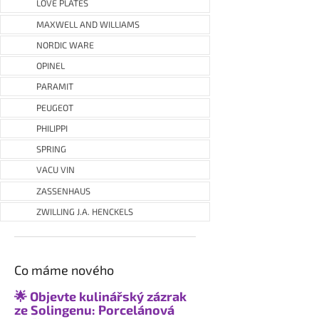
LOVE PLATES
MAXWELL AND WILLIAMS
NORDIC WARE
OPINEL
PARAMIT
PEUGEOT
PHILIPPI
SPRING
VACU VIN
ZASSENHAUS
ZWILLING J.A. HENCKELS
Co máme nového
🌟 Objevte kulinářský zázrak
ze Solingenu: Porcelánová