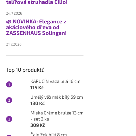
talířová struhadla Cilio!
24.7.2026
🌿 NOVINKA: Elegance z
akáciového dřeva od
ZASSENHAUS Solingen!
21.7.2026
Top 10 produktů
KAPUCÍN váza bílá 16 cm
115 Kč
Umělý vlčí mák bílý 69 cm
130 Kč
Miska Créme brulée 13 cm
- set 2 ks
309 Kč
Čajníček bílá 8 cm