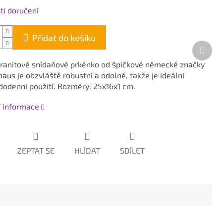
i doručení
Přidat do košíku
Dalš
prod
ranitové snídaňové prkénko od špičkové německé značky
haus
je obzvláště
robustní a odolné, takže je ideální
dodenní použití. Rozměry: 25x16x1 cm.
í informace
ZEPTAT SE
HLÍDAT
SDÍLET