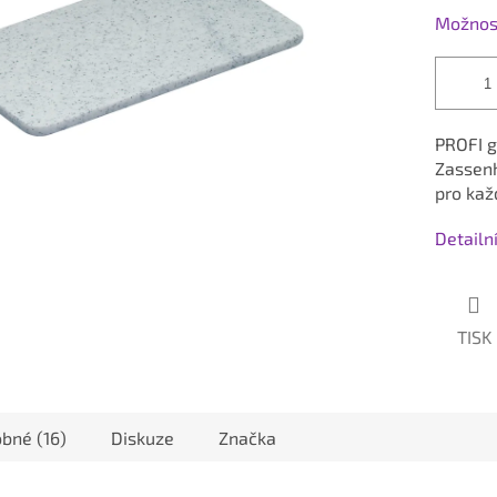
Možnost
PROFI g
Zassen
pro
kaž
Detailn
TISK
bné (16)
Diskuze
Značka