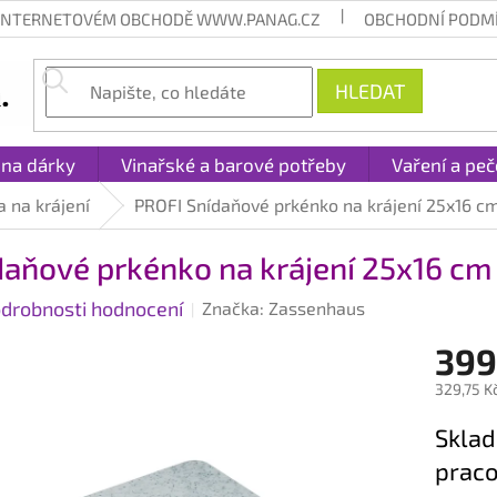
 INTERNETOVÉM OBCHODĚ WWW.PANAG.CZ
OBCHODNÍ PODM
HLEDAT
 na dárky
Vinařské a barové potřeby
Vaření a peč
 na krájení
PROFI Snídaňové prkénko na krájení 25x16 cm
aňové prkénko na krájení 25x16 cm 
drobnosti hodnocení
Značka:
Zassenhaus
399
329,75 K
Měrná
Sklad
cena:
praco