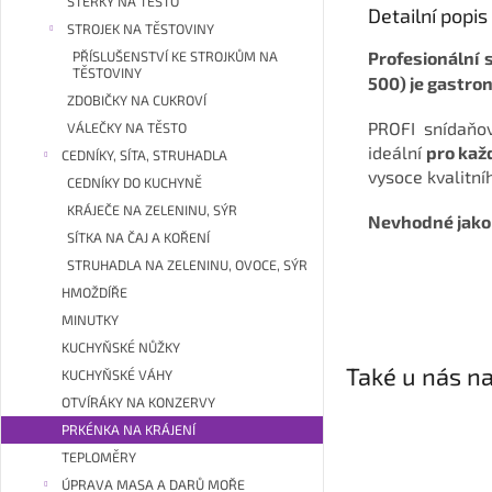
STĚRKY NA TĚSTO
Detailní popi
STROJEK NA TĚSTOVINY
Profesionální 
PŘÍSLUŠENSTVÍ KE STROJKŮM NA
TĚSTOVINY
500) je gastro
ZDOBIČKY NA CUKROVÍ
PROFI snídaň
VÁLEČKY NA TĚSTO
ideální
pro
kaž
CEDNÍKY, SÍTA, STRUHADLA
vysoce kvalitní
CEDNÍKY DO KUCHYNĚ
KRÁJEČE NA ZELENINU, SÝR
Nevhodné jako 
SÍTKA NA ČAJ A KOŘENÍ
STRUHADLA NA ZELENINU, OVOCE, SÝR
HMOŽDÍŘE
MINUTKY
KUCHYŇSKÉ NŮŽKY
Také u nás na
KUCHYŇSKÉ VÁHY
OTVÍRÁKY NA KONZERVY
PRKÉNKA NA KRÁJENÍ
TEPLOMĚRY
ÚPRAVA MASA A DARŮ MOŘE