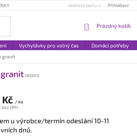
ÍNKY
KONTAKTY
PLATBA A DOPRAVA
Velikost textu
Přihlášení
REKLAMACE A
NÁKUPNÍ
Prázdný košík
KOŠÍK
ení
Vychytávky pro volný čas
Domácí potřeby
 granit
granit
060010
 Kč
/ ks
č bez DPH
em u výrobce/termín odeslání 10-11
vních dnů.