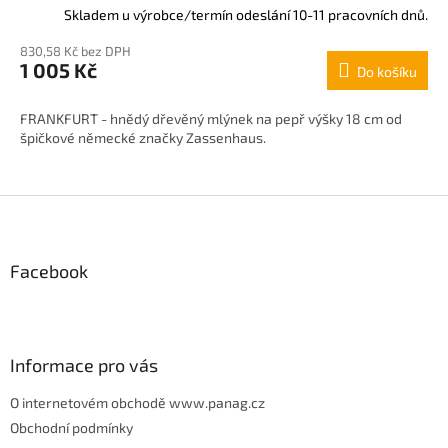
Skladem u výrobce/termín odeslání 10-11 pracovních dnů.
830,58 Kč bez DPH
1 005 Kč
Do košíku
FRANKFURT - hnědý dřevěný mlýnek na pepř výšky 18 cm od
špičkové německé značky Zassenhaus.
Z
á
p
Facebook
a
t
í
Informace pro vás
O internetovém obchodě www.panag.cz
Obchodní podmínky