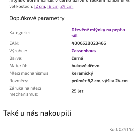
Mlýnek Berlin na sůl
v černé barvě s leskem
nabízíme ve
velikostech:
12 cm
,
18 cm
,
24 cm.
Doplňkové parametry
Dřevěné mlýnky na pepř a
Kategorie
:
sůl
EAN
:
4006528023466
Výrobce
:
Zassenhaus
Barva
:
černá
Materiál
:
bukové dřevo
Mlecí mechanismus
:
keramický
Rozměry
:
průměr 6,2 cm, výška 24 cm
Záruka na mlecí
25 let
mechanismus
:
Také u nás nakoupili
Kód:
024142