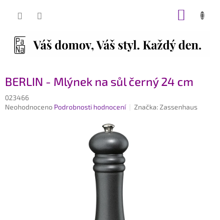
Přejít
NÁKUP
na
obsah
KOŠÍK
BERLIN - Mlýnek na sůl černý 24 cm
023466
Průměrné
Neohodnoceno
Podrobnosti hodnocení
Značka:
Zassenhaus
hodnocení
produktu
je
0,0
z
5
hvězdiček.