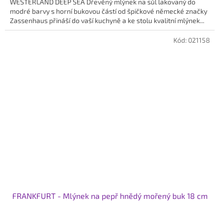
WESTERLAND DEEP SEA Dřevěný mlýnek na sůl lakovaný do
modré barvy s horní bukovou částí od špičkové německé značky
Zassenhaus přináší do vaší kuchyně a ke stolu kvalitní mlýnek...
Kód:
021158
FRANKFURT - Mlýnek na pepř hnědý mořený buk 18 cm