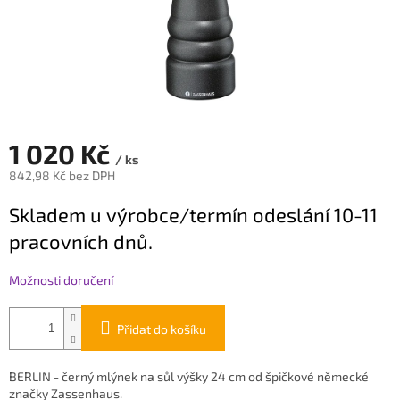
1 020 Kč
/ ks
842,98 Kč bez DPH
Měrná
Skladem u výrobce/termín odeslání 10-11
cena:
pracovních dnů.
Možnosti doručení
Přidat do košíku
BERLIN - černý mlýnek na sůl výšky 24 cm od špičkové německé
značky Zassenhaus.