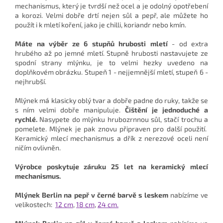
mechanismus, který je tvrdší než ocel a je odolný opotřebení
a korozi. Velmi dobře drtí nejen sůl a pepř, ale můžete ho
použít i k mletí koření, jako je chilli, koriandr nebo kmín.
Máte na výběr ze 6 stupňů hrubosti mletí
- od extra
hrubého až po jemné mletí. Stupně hrubosti nastavujete ze
spodní strany mlýnku, je to velmi hezky uvedeno na
doplňkovém obrázku. Stupeň 1 - nejjemnější mletí, stupeň 6 -
nejhrubší.
Mlýnek má klasicky oblý tvar a dobře padne do ruky, takže se
s ním velmi dobře manipuluje.
Čištění je jednoduché a
rychlé.
Nasypete do mlýnku hrubozrnnou sůl, stačí trochu a
pomelete. Mlýnek je pak znovu připraven pro další použití.
Keramický mlecí mechanismus a dřík z nerezové oceli není
ničím ovlivněn.
Výrobce poskytuje záruku 25 let na keramický mlecí
mechanismus.
Mlýnek Berlin na pepř
v černé barvě s leskem
nabízíme ve
velikostech:
12 cm
,
18 cm
,
24 cm.