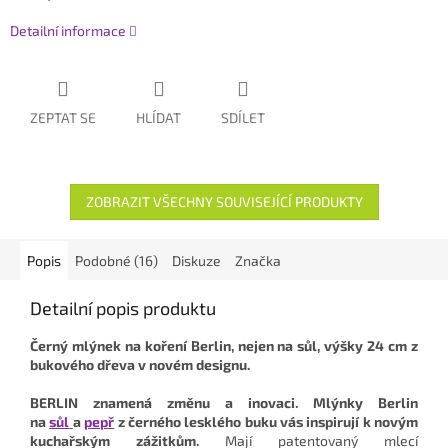
Detailní informace
ZEPTAT SE
HLÍDAT
SDÍLET
ZOBRAZIT VŠECHNY SOUVISEJÍCÍ PRODUKTY
Popis
Podobné (16)
Diskuze
Značka
Detailní popis produktu
Černý mlýnek na koření Berlin, nejen na sůl, výšky 24 cm z
bukového dřeva v novém designu.
BERLIN znamená změnu a inovaci. Mlýnky Berlin
na
sůl
a
pepř
z černého lesklého buku vás inspirují k novým
kuchařským zážitkům.
Mají patentovaný mlecí