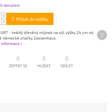
i doručení
Přidat do košíku
RT - hnědý dřevěný mlýnek na sůl výšky 24 cm od
Dalš
é německé značky Zassenhaus.
prod
í informace
ZEPTAT SE
HLÍDAT
SDÍLET