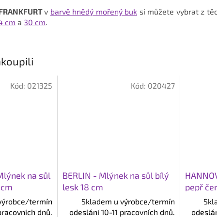
l FRANKFURT
v
barvě hnědý mořený buk
si můžete vybrat z těc
4 cm
a
30 cm
.
koupili
Kód:
021325
Kód:
020427
lýnek na sůl
BERLIN - Mlýnek na sůl bílý
HANNOV
4 cm
lesk 18 cm
pepř če
výrobce/termín
Skladem u výrobce/termín
Skl
pracovních dnů.
odeslání 10-11 pracovních dnů.
odeslán