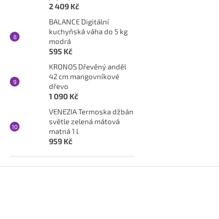
2 409 Kč
BALANCE Digitální
kuchyňská váha do 5 kg
modrá
595 Kč
KRONOS Dřevěný anděl
42 cm mangovníkové
dřevo
1 090 Kč
VENEZIA Termoska džbán
světle zelená mátová
matná 1 l
959 Kč
Z
á
p
a
t