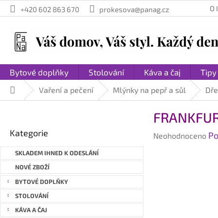
Přejít
O
+420 602 863 670
prokesova@panag.cz
na
obsah
Bytové doplňky
Stolování
Káva a čaj
Tipy
Vaření a pečení
Mlýnky na pepř a sůl
Dře
Domů
P
FRANKFURT
o
Přeskočit
s
Kategorie
Průměrné
Po
kategorie
Neohodnoceno
t
hodnocení
r
SKLADEM IHNED K ODESLÁNÍ
produktu
a
je
NOVÉ ZBOŽÍ
n
0,0
BYTOVÉ DOPLŇKY
n
z
STOLOVÁNÍ
í
5
hvězdiček.
p
KÁVA A ČAJ