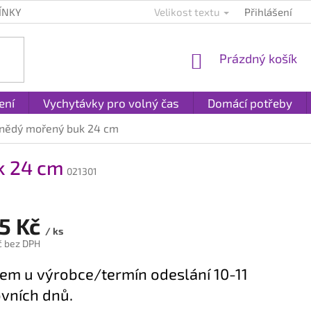
ÍNKY
KONTAKTY
PLATBA A DOPRAVA
Velikost textu
Přihlášení
REKLAMACE A
NÁKUPNÍ
Prázdný košík
KOŠÍK
ení
Vychytávky pro volný čas
Domácí potřeby
hnědý mořený buk 24 cm
k 24 cm
021301
25 Kč
/ ks
č bez DPH
em u výrobce/termín odeslání 10-11
vních dnů.