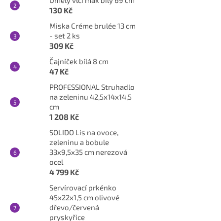
Umělý vlčí mák bílý 69 cm
130 Kč
Miska Créme brulée 13 cm
- set 2 ks
309 Kč
Čajníček bílá 8 cm
47 Kč
PROFESSIONAL Struhadlo
na zeleninu 42,5x14x14,5
cm
1 208 Kč
SOLIDO Lis na ovoce,
zeleninu a bobule
33x9,5x35 cm nerezová
ocel
4 799 Kč
Servírovací prkénko
45x22x1,5 cm olivové
dřevo/červená
pryskyřice