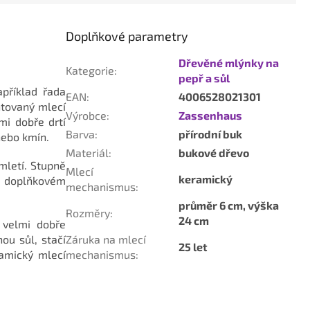
Doplňkové parametry
Dřevěné mlýnky na
Kategorie
:
pepř a sůl
apříklad řada
EAN
:
4006528021301
ntovaný mlecí
Výrobce
:
Zassenhaus
mi dobře drtí
Barva
:
přírodní buk
 nebo kmín.
Materiál
:
bukové dřevo
mletí. Stupně
Mlecí
keramický
na doplňkovém
mechanismus
:
průměr 6 cm, výška
Rozměry
:
24 cm
 velmi dobře
ou sůl, stačí
Záruka na mlecí
25 let
ramický mlecí
mechanismus
: