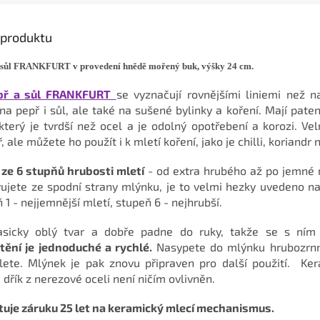
s produktu
 sůl FRANKFURT v provedení hnědě mořený buk, výšky 24 cm.
př a sůl FRANKFURT
se vyznačují rovnějšími liniemi než n
na pepř i sůl, ale také na sušené bylinky a koření. Mají pate
terý je tvrdší než ocel a je odolný opotřebení a korozi. Vel
, ale můžete ho použít i k mletí koření, jako je chilli, koriandr
ze 6 stupňů hrubosti mletí
- od extra hrubého až po jemné 
vujete ze spodní strany mlýnku, je to velmi hezky uvedeno 
 1 - nejjemnější mletí, stupeň 6 - nejhrubší.
sicky oblý tvar a dobře padne do ruky, takže se s ním
štění je jednoduché a rychlé.
Nasypete do mlýnku hrubozrnn
ete. Mlýnek je pak znovu připraven pro další použití. Ke
řík z nerezové oceli není ničím ovlivněn.
uje záruku 25 let na keramický mlecí mechanismus.