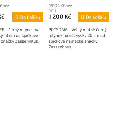
Kč bez
991,74 Kč bez
DPH
Kč
1 200 Kč
Do košíku
Do košíku
R - černý mlýnek na
POTSDAM - Velký matně černý
ky 18 cm od špičkové
mlýnek na sůl výšky 20 cm od
značky Zassenhaus.
špičkové německé značky
Zassenhaus.