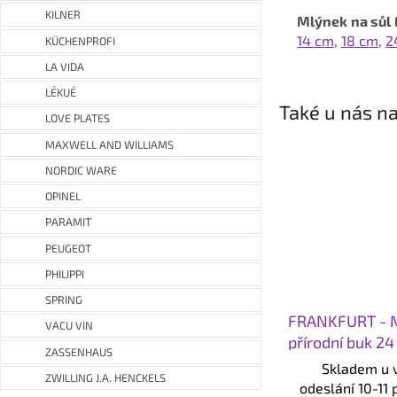
KILNER
Mlýnek na sů
14 cm
,
18 cm
,
2
KÜCHENPROFI
LA VIDA
LÉKUÉ
Také u nás na
LOVE PLATES
MAXWELL AND WILLIAMS
NORDIC WARE
OPINEL
PARAMIT
PEUGEOT
PHILIPPI
SPRING
FRANKFURT - M
VACU VIN
přírodní buk 2
ZASSENHAUS
Skladem u 
ZWILLING J.A. HENCKELS
odeslání 10-11 