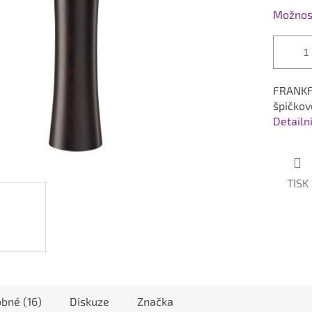
Možnost
FRANKFU
špičkov
Detailn
TISK
bné (16)
Diskuze
Značka