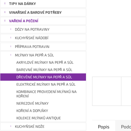
a
TIPY NA DÁRKY
n
VINAŘSKÉ A BAROVÉ POTŘEBY
e
VAŘENÍ A PEČENÍ
l
DÓZY NA POTRAVINY
KUCHYŇSKÉ NÁDOBÍ
PŘÍPRAVA POTRAVIN
MLÝNKY NA PEPŘ A SŮL
AKRYLOVÉ MLÝNKY NA PEPŘ A SŮL
BAREVNÉ MLÝNKY NA PEPŘ A SŮL
DŘEVĚNÉ MLÝNKY NA PEPŘ A SŮL
ELEKTRICKÉ MLÝNKY NA PEPŘ A SŮL
KOMBINACE PROVEDENÍ MLÝNKŮ NA
KOŘENÍ
NEREZOVÉ MLÝNKY
KOŘENÍ A DOPLŇKY
KOLEKCE MLÝNKŮ ANTIQUE
Popis
Podo
KUCHYŇSKÉ NOŽE