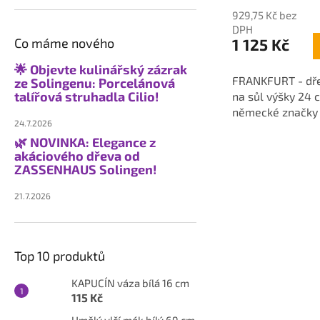
929,75 Kč bez
DPH
Co máme nového
1 125 Kč
🌟 Objevte kulinářský zázrak
FRANKFURT - dř
ze Solingenu: Porcelánová
talířová struhadla Cilio!
na sůl výšky 24 
německé značky
24.7.2026
🌿 NOVINKA: Elegance z
akáciového dřeva od
ZASSENHAUS Solingen!
21.7.2026
Top 10 produktů
KAPUCÍN váza bílá 16 cm
115 Kč