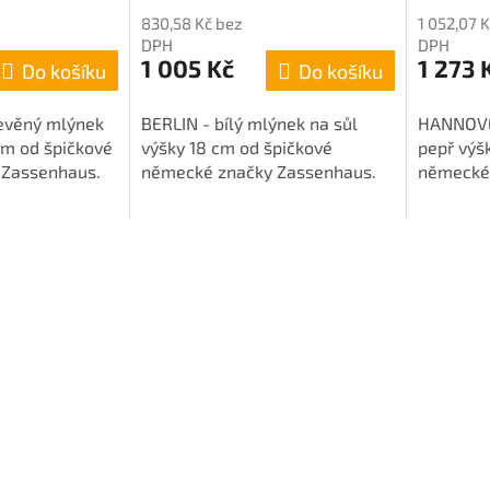
830,58 Kč bez
1 052,07 
DPH
DPH
1 005 Kč
1 273 
Do košíku
Do košíku
evěný mlýnek
BERLIN - bílý mlýnek na sůl
HANNOVE
cm od špičkové
výšky 18 cm od špičkové
pepř výš
 Zassenhaus.
německé značky Zassenhaus.
německé 