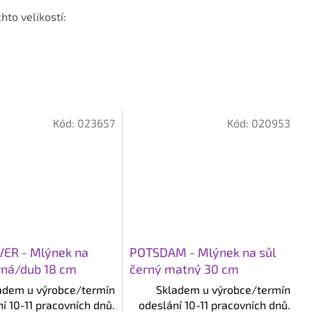
hto velikostí:
Kód:
023657
Kód:
020953
ER - Mlýnek na
POTSDAM - Mlýnek na sůl
rná/dub 18 cm
černý matný 30 cm
adem u výrobce/termín
Skladem u výrobce/termín
í 10-11 pracovních dnů.
odeslání 10-11 pracovních dnů.