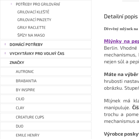
POTŘEBY PRO GRILOVÁNÍ
GRILOVACÍ KLEŠTĚ
Detailní popi
GRILOVACÍ PINZETY
GRILY RACLETTE
Dřevěný mlýnek na
ŠPÍZY NA MASO
Mlýnky na pe
DOMÁCÍ POTŘEBY
Berlin. Vhodné 
VYCHYTÁVKY PRO VOLNÝ ČAS
mechanismus, k
nejen sůl a pepř
ZNAČKY
AUTRONIC
Máte na výběr 
hrubosti nasta
BRABANTIA
obrázku. Stupeň
BY INSPIRE
CILIO
Mlýnek má kla
manipuluje.
Či
CLAY
trochu a pomel
CREATURE CUPS
mechanismus a d
DUO
Výrobce poskyt
EMILE HENRY