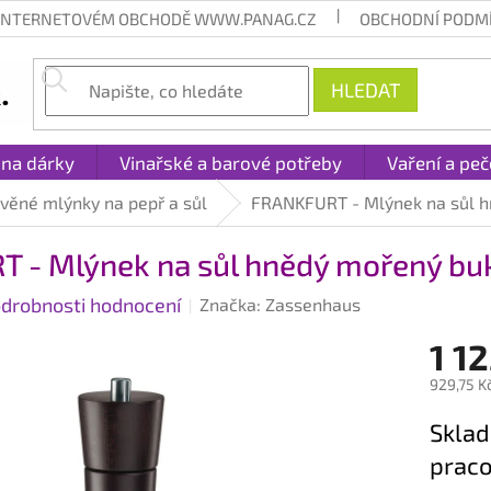
 INTERNETOVÉM OBCHODĚ WWW.PANAG.CZ
OBCHODNÍ PODM
HLEDAT
 na dárky
Vinařské a barové potřeby
Vaření a peč
věné mlýnky na pepř a sůl
FRANKFURT - Mlýnek na sůl 
 - Mlýnek na sůl hnědý mořený bu
drobnosti hodnocení
Značka:
Zassenhaus
1 1
929,75 K
Měrná
Sklad
cena:
praco