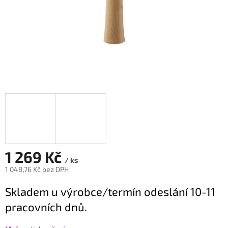
1 269 Kč
/ ks
1 048,76 Kč bez DPH
Měrná
Skladem u výrobce/termín odeslání 10-11
cena:
pracovních dnů.