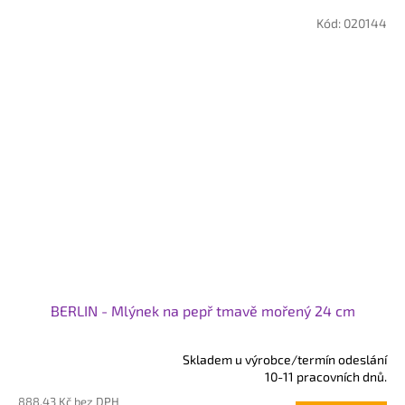
Kód:
020144
BERLIN - Mlýnek na pepř tmavě mořený 24 cm
Skladem u výrobce/termín odeslání
Průměrné
10-11 pracovních dnů.
hodnocení
888,43 Kč bez DPH
produktu