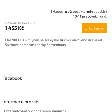
Skladem u výrobce/termín odeslání
Průměrné
10-11 pracovních dnů.
hodnocení
1 202,48 Kč bez DPH
produktu
1 455 Kč
Do košíku
je
5,0
z
FRANKFURT - mlýnek na sůl výšky 14 cm z olivového dřeva od
5
špičkové německé značky Zassenhaus.
hvězdiček.
Z
á
p
Facebook
a
t
í
Informace pro vás
O internetovém obchodě www.panag.cz