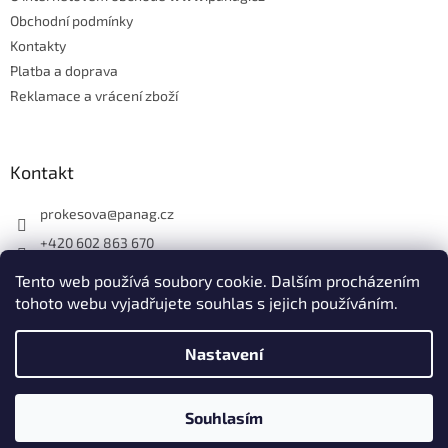
Obchodní podmínky
Kontakty
Platba a doprava
Reklamace a vrácení zboží
Kontakt
prokesova
@
panag.cz
+420 602 863 670
Tento web používá soubory cookie. Dalším procházením
tohoto webu vyjadřujete souhlas s jejich používáním.
Nastavení
Vytvořil Shoptet
Souhlasím
Copyright 2026
Panag.cz
. Všechna práva vyhrazena.