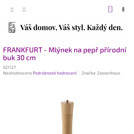
Přejít
NÁKUP
na
obsah
KOŠÍK
FRANKFURT - Mlýnek na pepř přírodní
buk 30 cm
021127
Průměrné
Neohodnoceno
Podrobnosti hodnocení
Značka:
Zassenhaus
hodnocení
produktu
je
0,0
z
5
hvězdiček.