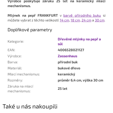
Výrobce poskytuje záruku 25 let na keramický mlecí
mechanismus.
Mlýnek na pepř FRANKFURT
v
barvě přírodního buku
si
můžete vybrat z těchto velikostí:
14 cm
,
18 cm
,
24 cm
a
30 cm
.
Doplňkové parametry
Dřevěné mlýnky na pepř a
Kategorie
:
sůl
EAN
:
4006528021127
Výrobce
:
Zassenhaus
Barva
:
přírodní buk
Materiál
:
bukové dřevo
Mlecí mechanismus
:
keramický
Rozměry
:
průměr 6,4 cm, výška 30 cm
Záruka na mlecí
25 let
mechanismus
:
Také u nás nakoupili