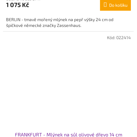
1 075 Kč
Do košíku
je
5,0
z
BERLIN - tmavě mořený mlýnek na pepř výšky 24 cm od
5
špičkové německé značky Zassenhaus.
hvězdiček.
Kód:
022414
FRANKFURT - Mlýnek na sůl olivové dřevo 14 cm