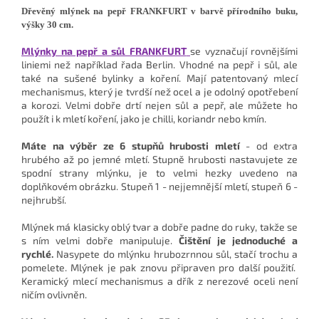
Dřevěný mlýnek na pepř FRANKFURT v barvě přírodního buku,
výšky 30 cm.
Mlýnky na pepř a sůl FRANKFURT
se vyznačují rovnějšími
liniemi než například řada Berlin. Vhodné na pepř i sůl, ale
také na sušené bylinky a koření. Mají patentovaný mlecí
mechanismus, který je tvrdší než ocel a je odolný opotřebení
a korozi. Velmi dobře drtí nejen sůl a pepř, ale můžete ho
použít i k mletí koření, jako je chilli, koriandr nebo kmín.
Máte na výběr ze 6 stupňů hrubosti mletí
- od extra
hrubého až po jemné mletí. Stupně hrubosti nastavujete ze
spodní strany mlýnku, je to velmi hezky uvedeno na
doplňkovém obrázku. Stupeň 1 - nejjemnější mletí, stupeň 6 -
nejhrubší.
Mlýnek má klasicky oblý tvar a dobře padne do ruky, takže se
s ním velmi dobře manipuluje.
Čištění je jednoduché a
rychlé.
Nasypete do mlýnku hrubozrnnou sůl, stačí trochu a
pomelete. Mlýnek je pak znovu připraven pro další použití.
Keramický mlecí mechanismus a dřík z nerezové oceli není
ničím ovlivněn.